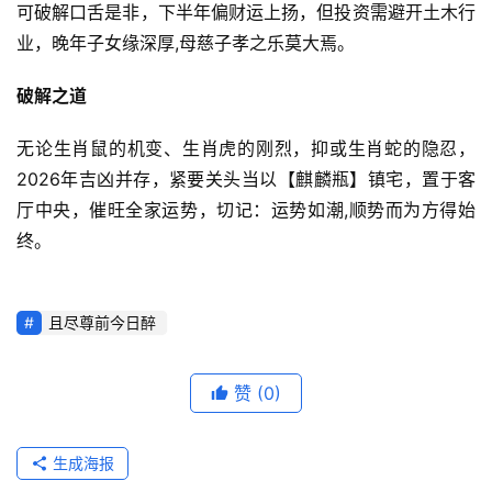
可破解口舌是非，下半年偏财运上扬，但投资需避开土木行
业，晚年子女缘深厚,母慈子孝之乐莫大焉。
破解之道
无论生肖鼠的机变、生肖虎的刚烈，抑或生肖蛇的隐忍，
2026年吉凶并存，紧要关头当以【麒麟瓶】镇宅，置于客
厅中央，催旺全家运势，切记：运势如潮,顺势而为方得始
终。
且尽尊前今日醉
赞
(0)
生成海报