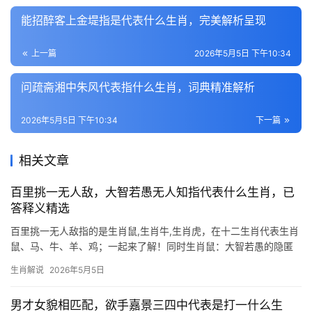
能招醉客上金堤指是代表什么生肖，完美解析呈现
上一篇
2026年5月5日 下午10:34
问疏斋湘中朱风代表指什么生肖，词典精准解析
2026年5月5日 下午10:34
下一篇
相关文章
百里挑一无人敌，大智若愚无人知指代表什么生肖，已
答释义精选
百里挑一无人敌指的是生肖鼠,生肖牛,生肖虎，在十二生肖代表生肖
鼠、马、牛、羊、鸡；一起来了解！同时生肖鼠：大智若愚的隐匿
智者 “百里挑一无人敌，大智若愚无人知”暗指生肖鼠，鼠辈天生机
生肖解说
2026年5月5日
敏，却常以低调姿态示人，如同暗夜中的谋士，总在关键时刻显露
锋芒，下半年，29
男才女貌相匹配，欲手嘉景三四中代表是打一什么生