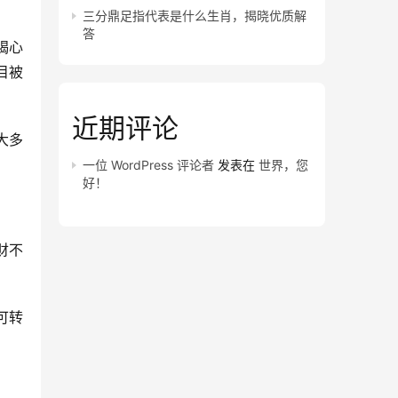
三分鼎足指代表是什么生肖，揭晓优质解
答
蝎心
目被
近期评论
大多
一位 WordPress 评论者
发表在
世界，您
好！
财不
可转