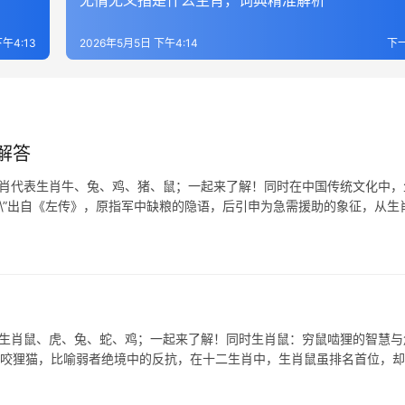
无情无义指是什么生肖，词典精准解析
午4:13
2026年5月5日 下午4:14
下
解答
生肖代表生肖牛、兔、鸡、猪、鼠；一起来了解！同时在中国传统文化中，
呼\”出自《左传》，原指军中缺粮的隐语，后引申为急需援助的象征，从生
表生肖鼠、虎、兔、蛇、鸡；一起来了解！同时生肖鼠：穷鼠啮狸的智慧与
反咬狸猫，比喻弱者绝境中的反抗，在十二生肖中，生肖鼠虽排名首位，