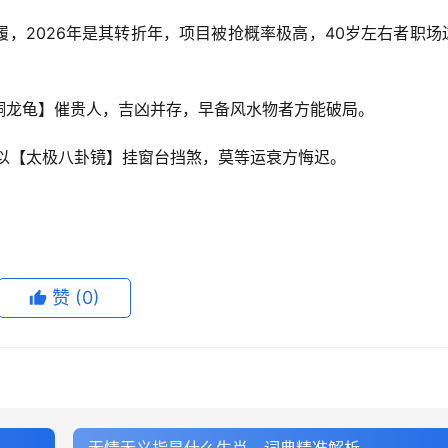
，2026年是其转折年，项目被抢概率极高，40岁左右者职场
铜龙龟】催贵人，吉凶并存，早备风水物者方能破局。
需以【太极八卦镜】挂窗台挡煞，莫等运衰方悔迟。
赞
(0)