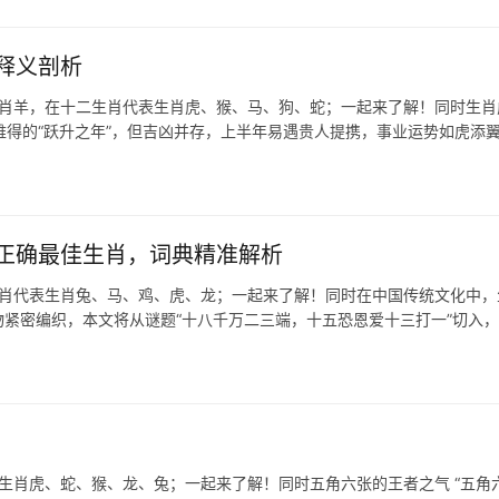
释义剖析
生肖羊，在十二生肖代表生肖虎、猴、马、狗、蛇；一起来了解！同时生肖
极为难得的“跃升之年”，但吉凶并存，上半年易遇贵人提携，事业运势如虎添
正确最佳生肖，词典精准解析
生肖代表生肖兔、马、鸡、虎、龙；一起来了解！同时在中国传统文化中，
紧密编织，本文将从谜题“十八千万二三端，十五恐恩爱十三打一”切入
生肖虎、蛇、猴、龙、兔；一起来了解！同时五角六张的王者之气 “五角六