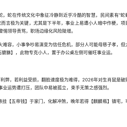
肖蛇，蛇在传统文化中象征冷静到近乎冷酷的智慧，民间素有“蛇
生肖蛇而言极为关键，尤其是下半年，事业上易遭小人暗中作梗，项
外警惕领导责骂，职场边缘化风险陡增。
冰火难容，小事争吵易演变为信任危机，部分人可能母慈子孝，但
石貔貅】，此物专克小人，置于办公桌左侧可催旺事业运。
衡利弊，若利益受损，翻脸速度极为难得，2026年对生肖鼠是破
者事业运势遭打压，团队中易被孤立，束手无策之感强烈。
悬挂【五帝钱】于家门，化解冲煞，晚年若得【麒麟瓶】镇宅，