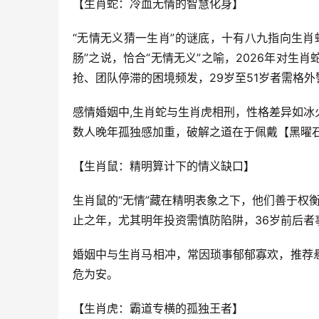
【生肖蛇：冷血无情的智慧化身】
“无情无义猜一生肖”的谜底，十有八九指向生
肠”之说，恰合“无情无义”之喻，2026年对
抢、团队停滞的困境频发，29岁至51岁者需格
感情婚姻中,生肖蛇与生肖虎相刑，性格差异如
数人晚年孤独感加重，破解之道在于佩戴【黑曜
【生肖鼠：精明算计下的情义缺口】
生肖鼠的“无情”藏在精明表象之下，他们善于权
止之年，尤其明年投资需慎防陷阱，36岁前后
婚姻中与生肖马相冲，常因琐事郁郁寡欢，推荐
危为安。
【生肖虎：霸道专横的孤独王者】