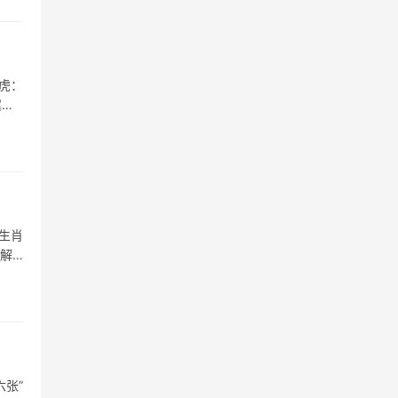
虎：
翼，
生肖
，解
张”