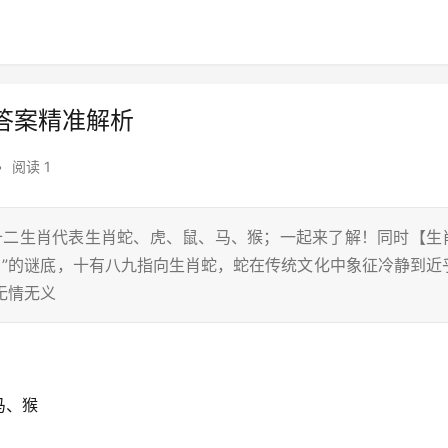
答案精准解析
•
阅读 1
在十二生肖代表生肖蛇、虎、鼠、马、猴；一起来了解！同时【生
肖”的谜底，十有八九指向生肖蛇，蛇在传统文化中象征冷静到近
无情无义
马、猴