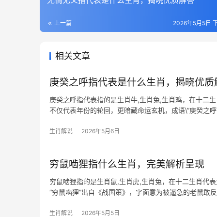
无情无义指代表是什么生肖，揭晓优质解答
上一篇
2026年5月5日 下
相关文章
庚癸之呼指代表是什么生肖，揭晓优质
庚癸之呼指代表指的是生肖牛,生肖兔,生肖鸡，在十二
不仅代表年份的轮回，更暗藏命运玄机，成语\”庚癸之
度解读，此典故暗合生
生肖解说
2026年5月6日
穷鼠啮狸指什么生肖，完美解析呈现
穷鼠啮狸指的是生肖鼠,生肖虎,生肖兔，在十二生肖代
“穷鼠啮狸”出自《战国策》，字面意为被逼急的老鼠敢
体型微小常被
生肖解说
2026年5月5日