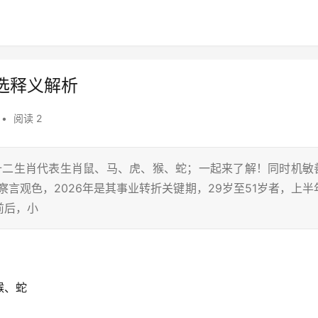
选释义解析
•
阅读 2
在十二生肖代表生肖鼠、马、虎、猴、蛇；一起来了解！同时机敏
言观色，2026年是其事业转折关键期，29岁至51岁者，上半
前后，小
猴、蛇