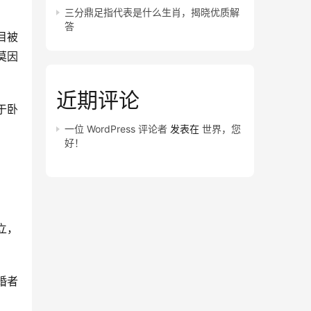
三分鼎足指代表是什么生肖，揭晓优质解
答
目被
莫因
近期评论
于卧
一位 WordPress 评论者
发表在
世界，您
好！
立，
婚者