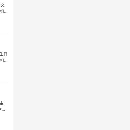
肖文
详细
生肖
属相
主
生肖