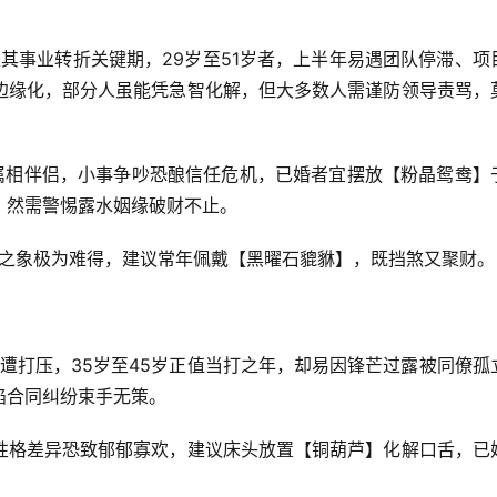
是其事业转折关键期，29岁至51岁者，上半年易遇团队停滞、项
边缘化，部分人虽能凭急智化解，但大多数人需谨防领导责骂，
此属相伴侣，小事争吵恐酿信任危机，已婚者宜摆放【粉晶鸳鸯】
，然需警惕露水姻缘破财不止。
孝之象极为难得，建议常年佩戴【黑曜石貔貅】，既挡煞又聚财。
恐遭打压，35岁至45岁正值当打之年，却易因锋芒过露被同僚孤
陷合同纠纷束手无策。
性格差异恐致郁郁寡欢，建议床头放置【铜葫芦】化解口舌，已