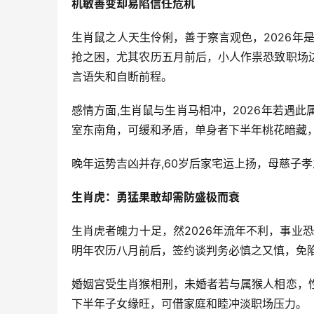
机敏善变却易陷信任危机
生肖鼠之人天生伶俐，善于察言观色，2026年
抢之困，尤其农历五月前后，小人作祟恐致职场
言语失和自断前程。
感情方面,生肖鼠与生肖马相冲，2026年若遇
室东南角，可缓和矛盾，单身者下半年桃花暗藏
晚年运势吉凶并存,60岁后家宅运上扬，母慈子
生肖虎：勇猛果敢却需防盛极而衰
生肖虎者魄力十足，然2026年流年不利，事业
明年农历八月前后，签约谈判务必慎之又慎，免
婚姻宫受生肖猴相刑，未婚者若与属猴人相恋，
下半年子女缘旺，可借家庭和睦冲淡职场压力。