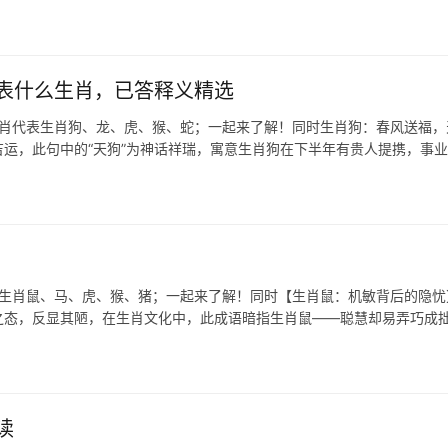
表什么生肖，已答释义精选
生肖代表生肖狗、龙、虎、猴、蛇；一起来了解！同时生肖狗：春风送福，
吉运，此句中的“天狗”为神话祥瑞，寓意生肖狗在下半年有贵人提携，事
表生肖鼠、马、虎、猴、猪；一起来了解！同时【生肖鼠：机敏背后的隐忧
心之态，反显其陋，在生肖文化中，此成语暗指生肖鼠——聪慧却易弄巧成
读