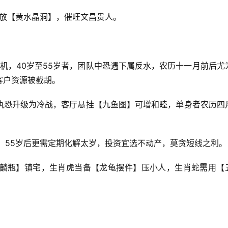
摆放【黄水晶洞】，催旺文昌贵人。
良机，40岁至55岁者，团队中恐遇下属反水，农历十一月前后尤
客户资源被截胡。
执恐升级为冷战，客厅悬挂【九鱼图】可增和睦，单身者农历四
，55岁后更需定期化解太岁，投资宜选不动产，莫贪短线之利。
麟瓶】镇宅，生肖虎当备【龙龟摆件】压小人，生肖蛇需用【