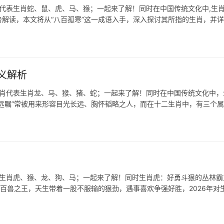
肖代表生肖蛇、鼠、虎、马、猴；一起来了解！同时在中国传统文化中,生
解读，本文将从“八百孤寒”这一成语入手，深入探讨其所指的生肖，并
义解析
生肖代表生肖龙、马、猴、猪、蛇；一起来了解！同时在中国传统文化中，
远瞩”常被用来形容目光长远、胸怀韬略之人，而在十二生肖中，有三个
表生肖虎、猴、龙、狗、马；一起来了解！同时生肖虎：好勇斗狠的丛林霸
为百兽之王，天生带着一股不服输的狠劲，遇事喜欢争强好胜，2026年对