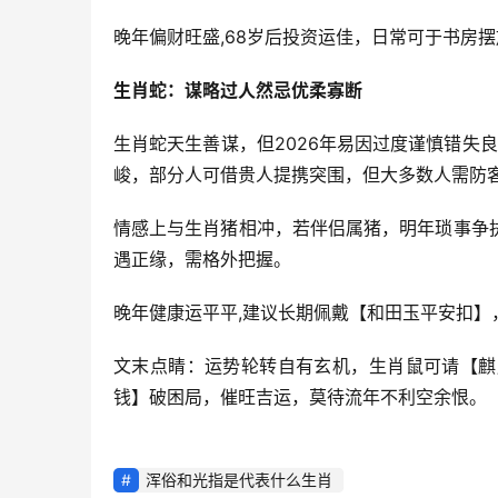
晚年偏财旺盛,68岁后投资运佳，日常可于书房
生肖蛇：谋略过人然忌优柔寡断
生肖蛇天生善谋，但2026年易因过度谨慎错失
峻，部分人可借贵人提携突围，但大多数人需防
情感上与生肖猪相冲，若伴侣属猪，明年琐事争
遇正缘，需格外把握。
晚年健康运平平,建议长期佩戴【和田玉平安扣】
文末点睛：运势轮转自有玄机，生肖鼠可请【麒
钱】破困局，催旺吉运，莫待流年不利空余恨。
浑俗和光指是代表什么生肖