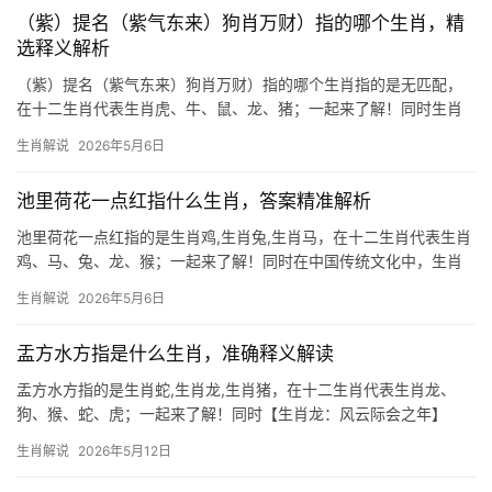
己的命理走向。
（紫）提名（紫气东来）狗肖万财）指的哪个生肖，精
选释义解析
（紫）提名（紫气东来）狗肖万财）指的哪个生肖指的是无匹配，
在十二生肖代表生肖虎、牛、鼠、龙、猪；一起来了解！同时生肖
狗：忠诚守财的“万财”象征 “紫气东来”中的“紫”在传统文化中象征祥
生肖解说
2026年5月6日
瑞，而“狗肖万财”则暗指生肖狗与财富的紧密关联，狗年出生者天生
忠诚，命理中“戌土”藏金，
池里荷花一点红指什么生肖，答案精准解析
池里荷花一点红指的是生肖鸡,生肖兔,生肖马，在十二生肖代表生肖
鸡、马、兔、龙、猴；一起来了解！同时在中国传统文化中，生肖
与自然意象的关联往往暗藏玄机。“池里荷花一点红”这一诗句，常被
生肖解说
2026年5月6日
解读为生肖生肖鸡的象征——荷花丛中一点红，恰似鸡冠的鲜艳夺
目，下面将围绕三个
盂方水方指是什么生肖，准确释义解读
盂方水方指的是生肖蛇,生肖龙,生肖猪，在十二生肖代表生肖龙、
狗、猴、蛇、虎；一起来了解！同时【生肖龙：风云际会之年】
2026年对生肖龙而言，是极为难得的“三合太岁”吉年，事业上，29
生肖解说
2026年5月12日
岁至51岁者易遇贵人提携，尤其下半年【文昌塔】置于办公桌东南
方，可催