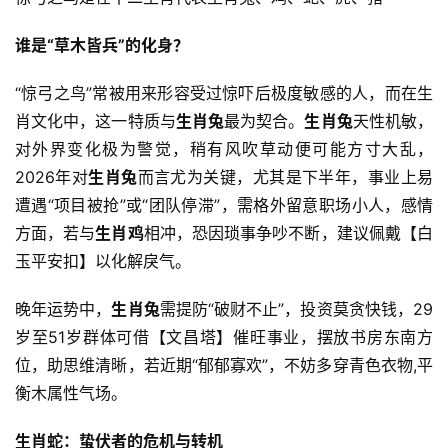
谁是“草木皆兵”的化身？
“惊弓之鸟”常被用来形容受过惊吓后极度敏感的人，而在生
肖文化中，这一特质与
生肖兔
最为契合。
生肖兔
天性机敏，
对外界变化极为警觉，稍有风吹草动便可能方寸大乱，
2026年对
生肖兔
而言尤为关键，尤其是下半年，事业上易
遭遇“项目被抢”或“团队停滞”，需格外留意职场小人，感情
方面，若与
生肖鸡
相冲，恐因琐事争吵不断，建议佩戴【白
玉平安扣】以化解戾气。
晚年运势中，
生肖兔
需提防“破财不止”，投资莫贪快钱，29
岁至51岁群体可借【文昌塔】催旺事业，摆放书房东南方
位，助思维清晰，若近期“郁郁寡欢”，不妨多穿青色衣物,平
衡木属性气场。
生肖蛇：蛰伏者的危机与转机