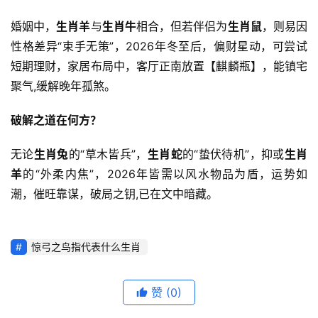
婚姻中，
生肖羊
与
生肖牛
相合，但若伴侣为
生肖鼠
，则易因
性格差异“束手无策”，2026年冬至后，偏财星动，可尝试
短期理财，家居布局中，客厅正南放置【麒麟瓶】，能镇宅
聚气,缓解晚年孤煞。
破解之道在何方？
无论
生肖兔
的“草木皆兵”，
生肖蛇
的“蛰伏待机”，抑或
生肖
羊
的“外柔内焦”，2026年皆需以风水物品为盾，运势如
潮，催旺靠谋，破局之钥,已在文中暗藏。
惊弓之鸟指代表什么生肖
赞
(0)