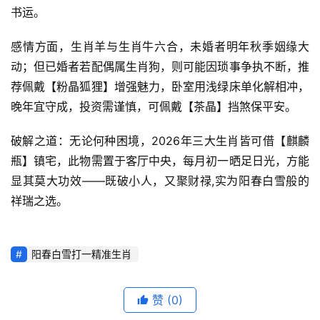
书运。
感情方面，生肖羊与生肖牛六合，未婚者明年秋季姻缘大
动；但已婚者若配偶属生肖狗，则可能因琐事争执不断，推
荐佩戴【粉晶狐狸】增强魅力，卧室用浅绿床单化解相冲，
晚年宜守成，投资需谨慎，可佩戴【茶晶】挡煞保平安。
破解之道：无论何种困境，2026年三大生肖皆可借【麒麟
瓶】镇宅，此物需置于客厅中央，每月初一晒足日光，方能
显其莫大功效——既破小人，又聚财禄,实为阳春白雪般的
祥瑞之选。
阳春白雪打一精准生肖
赞
(0)