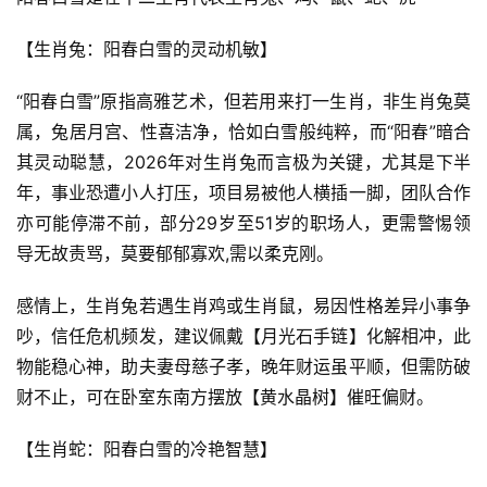
【生肖兔：阳春白雪的灵动机敏】
“阳春白雪”原指高雅艺术，但若用来打一生肖，非生肖兔莫
属，兔居月宫、性喜洁净，恰如白雪般纯粹，而“阳春”暗合
其灵动聪慧，2026年对生肖兔而言极为关键，尤其是下半
年，事业恐遭小人打压，项目易被他人横插一脚，团队合作
亦可能停滞不前，部分29岁至51岁的职场人，更需警惕领
导无故责骂，莫要郁郁寡欢,需以柔克刚。
感情上，生肖兔若遇生肖鸡或生肖鼠，易因性格差异小事争
吵，信任危机频发，建议佩戴【月光石手链】化解相冲，此
物能稳心神，助夫妻母慈子孝，晚年财运虽平顺，但需防破
财不止，可在卧室东南方摆放【黄水晶树】催旺偏财。
【生肖蛇：阳春白雪的冷艳智慧】