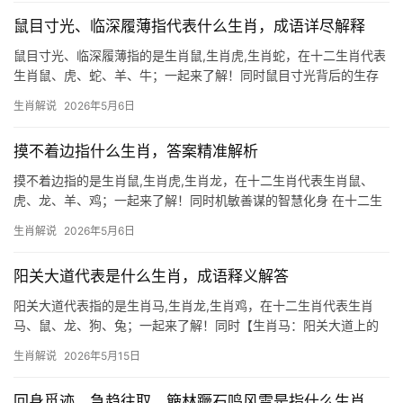
力，但性格直率
鼠目寸光、临深履薄指代表什么生肖，成语详尽解释
鼠目寸光、临深履薄指的是生肖鼠,生肖虎,生肖蛇，在十二生肖代表
生肖鼠、虎、蛇、羊、牛；一起来了解！同时鼠目寸光背后的生存
智慧 “鼠目寸光”常被用来形容目光短浅，但若细究生肖鼠的特性，
生肖解说
2026年5月6日
却能发现另一层深意。生肖鼠天生警觉，其“寸光”实为对危机的敏锐
感知，尤其在202
摸不着边指什么生肖，答案精准解析
摸不着边指的是生肖鼠,生肖虎,生肖龙，在十二生肖代表生肖鼠、
虎、龙、羊、鸡；一起来了解！同时机敏善谋的智慧化身 在十二生
肖中,生肖鼠排位第一，象征机敏与应变力，民间常说“鼠目寸光”，
生肖解说
2026年5月6日
但真正懂命理的人知道，生肖鼠实则擅长未雨绸缪，尤其在2024甲
辰年，流
阳关大道代表是什么生肖，成语释义解答
阳关大道代表指的是生肖马,生肖龙,生肖鸡，在十二生肖代表生肖
马、鼠、龙、狗、兔；一起来了解！同时【生肖马：阳关大道上的
奔腾者】 阳关大道，历来象征坦途与机遇，而十二生肖中，生肖马
生肖解说
2026年5月15日
最契合此意，马踏飞燕，驰骋千里，生肖马之人天生带有开拓精
神，2026年更将迎来
回身觅迹，急趋往取。簸林蹶石鸣风雷是指什么生肖，