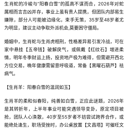
生肖蛇的冷峻与“阳春白雪”的孤高不谋而合，2026年对蛇
属相而言吉凶并存，事业上虽有贵人提携，但团队内部易生
嫌隙，部分人可能被边缘化，束手无策，35岁至48岁者尤
为明显，建议主动争取外派机会,莫要困守僵局。
婚姻中，生肖蛇与生肖虎相刑，性格差异易引发冷战，可在
家中悬挂【五帝钱】破解戾气，或佩戴【红纹石】增进柔
情，明年冬季财运上扬，投资地产极为难得，但需避开西北
方位交易，晚年健康需留意呼吸道，常备【黑曜石葫芦】祛
病气。
【生肖羊：阳春白雪的温润如玉】
生肖羊的柔和似春阳，纯善如白雪，正应此谜题，2026年
是其转折年，上半年事业可能突遇领导变卦，原定项目被
抢，团队人心涣散，40岁至55岁者不妨尝试跨界合作，或
能绝处逢生，职场受挫时，办公桌放置【文昌塔】可催旺文