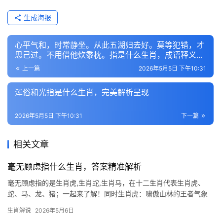
生成海报
心平气和，时常静坐。从此五湖归去好。莫等犯错，才
思己过。不用借他炊黍枕。指是什么生肖，成语释义解
答
上一篇
2026年5月5日 下午10:31
浑俗和光指是什么生肖，完美解析呈现
2026年5月5日 下午10:31
下一篇
相关文章
毫无顾虑指什么生肖，答案精准解析
毫无顾虑指的是生肖虎,生肖蛇,生肖马，在十二生肖代表生肖虎、
蛇、马、龙、猪；一起来了解！同时生肖虎：啸傲山林的王者气象
生肖虎天生带着不怒自威的气势，犹如山林中的霸主，既令人敬畏
生肖解说
2026年5月6日
又充满魅力，民间常说“虎父无犬子”，这类人往往具备极强的领导