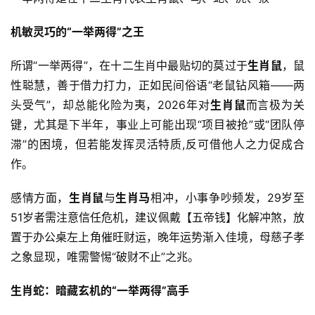
机敏灵巧的“一举两得”之王
所谓“一举两得”，在十二生肖中最贴切的莫过于
生肖鼠
，鼠
性聪慧，善于借力打力，正如民间俗语“老鼠钻风箱——两
头受气”，却总能化险为夷，2026年对
生肖鼠
而言极为关
键，尤其是下半年，事业上可能出现“项目被抢”或“团队停
滞”的困境，但若能发挥灵活特质,反可借他人之力促成合
作。
感情方面，
生肖鼠
与
生肖马
相冲，小事争吵频发，29岁至
51岁者需注意信任危机，建议佩戴【五帝钱】化解冲煞，放
置于办公桌左上角催旺财运，晚年运势渐入佳境，母慈子孝
之象显现，唯需警惕“破财不止”之兆。
生肖蛇：暗藏玄机的“一举两得”高手