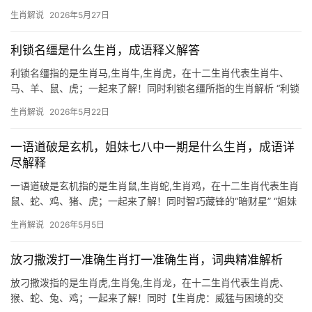
阵的玄机】 “一三尾”暗藏生肖鼠的机敏特质，风露为水象，恰合鼠
生肖解说
2026年5月27日
为子水的命理，2026年对生肖鼠而言极为难得，下半年“天德”入
命，事业遇贵人
利锁名缰是什么生肖，成语释义解答
利锁名缰指的是生肖马,生肖牛,生肖虎，在十二生肖代表生肖牛、
马、羊、鼠、虎；一起来了解！同时利锁名缰所指的生肖解析 “利锁
名缰”这一成语，字面意为被利益和名声束缚，犹如戴上枷锁，在生
生肖解说
2026年5月22日
肖文化中，此语常暗指生肖牛与生肖马，牛性固执，易被现实牵
绊；马奔放不羁
一语道破是玄机，姐妹七八中一期是什么生肖，成语详
尽解释
一语道破是玄机指的是生肖鼠,生肖蛇,生肖鸡，在十二生肖代表生肖
鼠、蛇、鸡、猪、虎；一起来了解！同时智巧藏锋的“暗财星” “姐妹
七八中一期”的谜底，正是机敏善藏的生肖鼠，鼠排十二生肖之首，
生肖解说
2026年5月5日
象征开天辟地的先机，民间称其为“暗财星”，下半年（尤其农历十一
月），属鼠
放刁撒泼打一准确生肖打一准确生肖，词典精准解析
放刁撒泼指的是生肖虎,生肖兔,生肖龙，在十二生肖代表生肖虎、
猴、蛇、兔、鸡；一起来了解！同时【生肖虎：威猛与困境的交