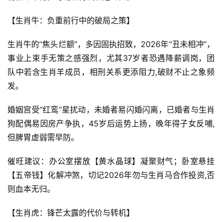
【生肖牛：负重前行中的破局之策】
生肖牛的“焦头烂额”，多因固执招致，2026年“丑未相冲”，
事业上束手无策之感强烈，尤其37岁者恐遇降薪调岗，团
队中若含生肖羊成员，相刑关系更添阻力,破财不止之象频
发。
婚姻宫受“红鸾”星扰动，未婚者易闪婚闪离，已婚者与生肖
狗配偶易因房产争执，45岁后运势上扬，晚年得子女反哺,
但脾胃虚弱需早防。
催旺建议：办公室摆放【黄水晶球】凝聚财气；卧室悬挂
【五帝钱】化解冲煞，切记2026年勿与生肖马合作投资,否
则血本无归。
【生肖虎：锋芒太露的代价与转机】