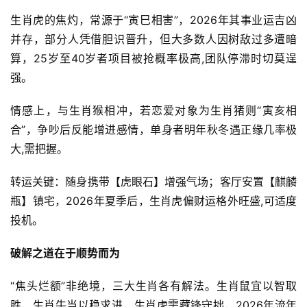
生肖虎的焦灼，常源于“寅巳相害”，2026年其事业运吉凶
并存，部分人凭借胆识晋升，但大多数人因树敌过多遭暗
算，25岁至40岁者项目被抢概率极高,团队停滞时切莫逞
强。
情感上，与生肖猴相冲，若恋爱对象为生肖猪则“寅亥相
合”，争吵后反能增进感情，单身者明年秋冬遇正缘几率极
大,需把握。
转运关键：随身携带【虎眼石】增强气场；客厅安置【麒麟
瓶】镇宅，2026年夏季后，生肖虎偏财运格外旺盛,可适度
投机。
破解之道在于顺势而为
“焦头烂额”非绝境，三大生肖各有解法。生肖鼠宜以智取
胜，生肖牛当以稳求进，生肖虎需藏锋守拙，2026年流年