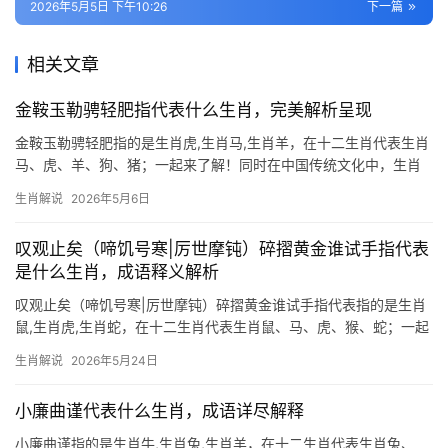
2026年5月5日 下午10:26
下一篇
相关文章
金鞍玉勒骋轻肥指代表什么生肖，完美解析呈现
金鞍玉勒骋轻肥指的是生肖虎,生肖马,生肖羊，在十二生肖代表生肖
马、虎、羊、狗、猪；一起来了解！同时在中国传统文化中，生肖
不仅是时间的标记，更是命运与性格的隐喻。\”金鞍玉勒骋轻肥\”这
生肖解说
2026年5月6日
一典故，常被解读为象征富贵与活力的生肖意象，下面我们将深入
解析三个与之相关的生
叹观止矣（啼饥号寒|厉世摩钝）碎摺黄金谁试手指代表
是什么生肖，成语释义解析
叹观止矣（啼饥号寒|厉世摩钝）碎摺黄金谁试手指代表指的是生肖
鼠,生肖虎,生肖蛇，在十二生肖代表生肖鼠、马、虎、猴、蛇；一起
来了解！同时【生肖鼠：碎金试指的智慧灵光】 “碎摺黄金谁试手”
生肖解说
2026年5月24日
暗藏玄机，此典故正应了生肖鼠机敏善藏的天性，鼠为十二生肖之
首，五行属水，2026年逢“驿马”星动，29岁至51
小廉曲谨代表什么生肖，成语详尽解释
小廉曲谨指的是生肖牛,生肖兔,生肖羊，在十二生肖代表生肖兔、