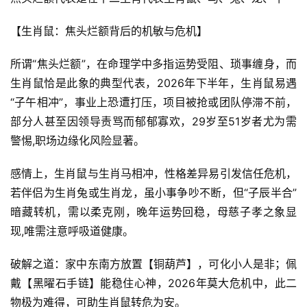
【生肖鼠：焦头烂额背后的机敏与危机】
所谓“焦头烂额”，在命理学中多指运势受阻、琐事缠身，而
生肖鼠恰是此象的典型代表，2026年下半年，生肖鼠易遇
“子午相冲”，事业上恐遭打压，项目被抢或团队停滞不前，
部分人甚至因领导责骂而郁郁寡欢，29岁至51岁者尤为需
警惕,职场边缘化风险显著。
感情上，生肖鼠与生肖马相冲，性格差异易引发信任危机，
若伴侣为生肖兔或生肖龙，虽小事争吵不断，但“子辰半合”
暗藏转机，需以柔克刚，晚年运势回稳，母慈子孝之象显
现,唯需注意呼吸道健康。
破解之道：家中东南方放置【铜葫芦】，可化小人是非；佩
戴【黑曜石手链】能稳住心神，2026年莫大危机中，此二
物极为难得，可助生肖鼠转危为安。