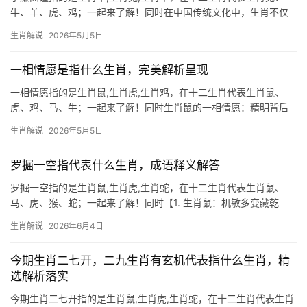
牛、羊、虎、鸡；一起来了解！同时在中国传统文化中，生肖不仅
是时间的标记，更是性格与命运的隐喻，成语“小廉曲谨”常被用来形
生肖解说
2026年5月5日
容过分拘泥小节而缺乏大格局的人，这与某些生肖的特质不谋而
合，本文将深入解
一相情愿是指什么生肖，完美解析呈现
一相情愿指的是生肖鼠,生肖虎,生肖鸡，在十二生肖代表生肖鼠、
虎、鸡、马、牛；一起来了解！同时生肖鼠的一相情愿：精明背后
的执着幻梦 所谓“一相情愿”，恰如生肖鼠在深夜囤粮时的痴迷——
生肖解说
2026年5月5日
明明粮仓已满，仍觉不够，这类人常将算计当作智慧，把投机视为
机遇，2024
罗掘一空指代表什么生肖，成语释义解答
罗掘一空指的是生肖鼠,生肖虎,生肖蛇，在十二生肖代表生肖鼠、
马、虎、猴、蛇；一起来了解！同时【1. 生肖鼠：机敏多变藏乾
坤】 2026年下半年,生肖鼠逢“驿马”星动，事业易现两极分化，部分
生肖解说
2026年6月4日
人得贵人提携，跨境合作极为难得；但大多数人恐遭遇项目被抢、
团队停
今期生肖二七开，二九生肖有玄机代表指什么生肖，精
选解析落实
今期生肖二七开指的是生肖鼠,生肖虎,生肖蛇，在十二生肖代表生肖