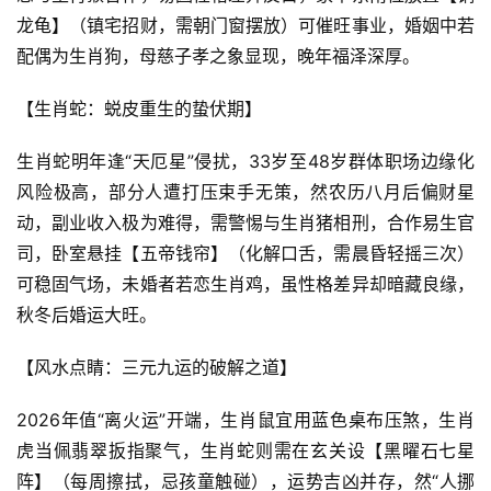
龙龟】（镇宅招财，需朝门窗摆放）可催旺事业，婚姻中若
配偶为生肖狗，母慈子孝之象显现，晚年福泽深厚。
【生肖蛇：蜕皮重生的蛰伏期】
生肖蛇明年逢“天厄星”侵扰，33岁至48岁群体职场边缘化
风险极高，部分人遭打压束手无策，然农历八月后偏财星
动，副业收入极为难得，需警惕与生肖猪相刑，合作易生官
司，卧室悬挂【五帝钱帘】（化解口舌，需晨昏轻摇三次）
可稳固气场，未婚者若恋生肖鸡，虽性格差异却暗藏良缘，
秋冬后婚运大旺。
【风水点睛：三元九运的破解之道】
2026年值“离火运”开端，生肖鼠宜用蓝色桌布压煞，生肖
虎当佩翡翠扳指聚气，生肖蛇则需在玄关设【黑曜石七星
阵】（每周擦拭，忌孩童触碰），运势吉凶并存，然“人挪