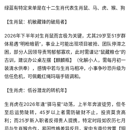
绿蓝有特定来单是在十二生肖代表生肖鼠、马、虎、猴、狗
【生肖鼠：机敏藏锋的破局者】
2026年下半年对生肖鼠而言极为关键，尤其29岁至51岁群
体易遇“明枪暗箭”，事业上可能出现项目被抢、团队停滞之
困，部分人因领导责骂郁郁寡欢，此时需谨记“鼠藏粮仓”的
古训，建议办公桌左摆【麒麟瓶】（化解小人，需每月初一
装清水供奉），感情中若与生肖马相冲，小事争吵恐升级为
信任危机，可佩戴红绳玛瑙手链调和。
【生肖虎：低谷潜龙的转机年】
生肖虎在2026年逢“驿马星”动荡，上半年奔波徒劳，但冬
至后运势陡转，45岁以上者需防破财不止，投资莫贪高
利；而25岁新入职者反得贵人提携，特定时段如农历七月
忌与生肖猴合作，易因性格差异反目，家中东南位放置【铜