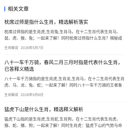
相关文章
枕席过师是指什么生肖，精选解析落实
枕席过师指的是生肖虎,生肖兔,生肖马，在十二生肖代表生肖马、
鼠、虎、猴、兔；一起来了解！同时枕席过师指什么生肖？揭秘成
语背后的属相玄机 “枕席过师”这一成语，字面意为行军途中借百姓
生肖解说
2026年5月7日
床席让军队通过，实则暗藏生肖隐喻，民间命理中，此语多指生肖
马——马匹自古
八十一车千万骑，春风二月三月时指是代表什么生肖，
已答释义精选
八十一车千万骑指的是生肖虎,生肖龙,生肖马，在十二生肖代表生肖
虎、马、龙、兔、蛇；一起来了解！同时八十一车千万骑的王者象
征 “八十一车千万骑，春风二月三月时”暗藏玄机，此句描述的正是
生肖解说
2026年5月6日
生肖虎的威仪，古时帝王出巡需八十一辆礼车开道，恰合虎为“百兽
之王”的地位；而
猛虎下山是什么生肖，精选释义解析
猛虎下山指的是生肖虎,生肖蛇,生肖狗，在十二生肖代表生肖虎、
猴、蛇、猪、狗；一起来了解！同时生肖虎：猛虎下山的气势与命