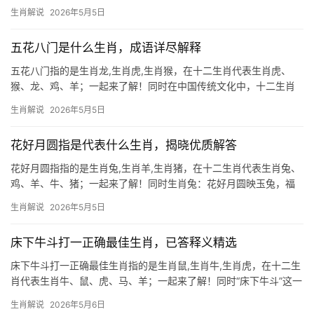
理解读 “猛虎下山”常被用来形容生肖虎人雷厉风行、势不可挡的运
生肖解说
2026年5月5日
势，在传统命理中，生肖虎五行属木，自带威严与魄力，但2026年
逢“冲太岁
五花八门是什么生肖，成语详尽解释
五花八门指的是生肖龙,生肖虎,生肖猴，在十二生肖代表生肖虎、
猴、龙、鸡、羊；一起来了解！同时在中国传统文化中，十二生肖
不仅是时间的标记，更是性格与命运的象征，每个生肖背后都藏着
生肖解说
2026年5月5日
丰富的成语和寓意，它们像一面镜子，映照出人生的吉凶祸福，我
们将深入解读三个生
花好月圆指是代表什么生肖，揭晓优质解答
花好月圆指指的是生肖兔,生肖羊,生肖猪，在十二生肖代表生肖兔、
鸡、羊、牛、猪；一起来了解！同时生肖兔：花好月圆映玉兔，福
泽绵长藏玄机 “花好月圆”一词，常被用来形容美满团圆之境，若论
生肖解说
2026年5月5日
其对应的生肖，生肖兔当为首选，玉兔捣药、月宫长伴的传说，早
已将生肖兔与明
床下牛斗打一正确最佳生肖，已答释义精选
床下牛斗打一正确最佳生肖指的是生肖鼠,生肖牛,生肖虎，在十二生
肖代表生肖牛、鼠、虎、马、羊；一起来了解！同时“床下牛斗”这一
成语，表面看似荒诞，实则暗藏玄机，古人以“生肖牛”象征勤勉与隐
生肖解说
2026年5月6日
忍，而“斗”则暗示矛盾冲突，当牛在床下相斗，恰如生活中那些不为