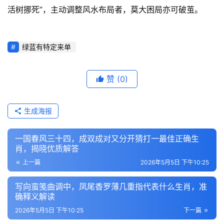
活树挪死”，主动调整风水布局者，莫大困局亦可破茧。
绿蓝有特定来单
赞
(0)
生成海报
一国春风三十四，成双成对又分开猜打一最佳正确生
肖，揭晓优质解答
上一篇
2026年5月5日 下午10:25
写向蛮笺曲调中，凤尾香罗薄几重指代表什么生肖，准
确释义解读
2026年5月5日 下午10:25
下一篇