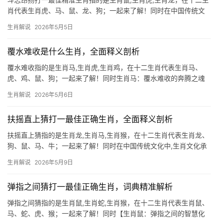
肖代表生肖虎、马、鼠、龙、狗；一起来了解！同时在中国传统文
化中，生肖不仅是时间的符号，更是性格与命运的隐喻，2026年作
生肖解说
2026年5月5日
为火马年，能量炽烈动荡，对特定生肖将产生深远影响，本文将聚
焦三个与“斗志昂扬”特质高度
覆水难收是什么生肖，全面释义剖析
覆水难收指的是生肖马,生肖虎,生肖鸡，在十二生肖代表生肖马、
虎、鸡、鼠、狗；一起来了解！同时生肖马：覆水难收的奔腾之魂
“覆水难收”常被联想至生肖马，因其天性奔放、行事果决，一旦决断
生肖解说
2026年5月6日
便难回头，马年出生者如烈马驰骋，上半年易因冲动决策破财，尤
其29岁者需
扶摇直上猜打一最佳正确生肖，全面释义剖析
扶摇直上猜指的是生肖龙,生肖马,生肖猴，在十二生肖代表生肖龙、
狗、鼠、马、牛；一起来了解！同时在中国传统文化中,生肖文化承
载着丰富的象征意义与命理逻辑，2026年作为关键时间节点，部分
生肖解说
2026年5月9日
生肖将迎来“扶摇直上”的运势转折，而另一些生肖则需警惕“破财不
止”的困
弹指之间猜打一最佳正确生肖，词典精准解析
弹指之间猜指的是生肖鼠,生肖蛇,生肖猴，在十二生肖代表生肖鼠、
马、蛇、虎、猴；一起来了解！同时【生肖鼠：弹指之间的智慧化