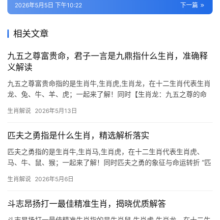
2026年5月5日 下午10:22
下一篇
相关文章
九五之尊富贵命，君子一言是九鼎指什么生肖，准确释
义解读
九五之尊富贵命指的是生肖牛,生肖虎,生肖龙，在十二生肖代表生肖
龙、兔、牛、羊、虎；一起来了解！同时【生肖龙：九五之尊的命
格玄机】 “九五之尊，富贵命”自古与生肖龙紧密相连，龙为帝王象
生肖解说
2026年5月13日
征，2026年逢“丙午”火旺之年，属龙人将迎来“飞龙在天”之运，29
岁至51
匹夫之勇指是什么生肖，精选解析落实
匹夫之勇指的是生肖牛,生肖马,生肖虎，在十二生肖代表生肖虎、
马、牛、鼠、猴；一起来了解！同时匹夫之勇的象征与命运转折 “匹
夫之勇”一词，常用来形容冲动鲁莽、不计后果的行为，在十二生肖
生肖解说
2026年5月6日
中，生肖虎最契合这一特质，虎为百兽之王，天生威猛，但过刚易
折，属虎人往
斗志昂扬打一最佳精准生肖，揭晓优质解答
斗志昂扬打一最佳精准生肖指的是生肖鼠,生肖虎,生肖龙，在十二生