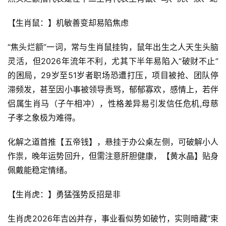
【生肖鼠：】机敏善变却易陷焦虑
“焦头烂额”一词，常与生肖鼠挂钩，鼠年出生之人天生头脑
灵活，但2026年流年不利，尤其下半年易陷入“破财不止”
的困局，29岁至51岁者职场恐遭打压，项目被抢、团队停
滞频发，甚至因小事被领导责骂，郁郁寡欢，感情上，若伴
侣属生肖马（子午相冲），性格差异易引发信任危机,母慈
子孝之象极为难得。
化解之道首推【五帝钱】，悬挂于办公桌左侧，可破解小人
作祟，晚年运势回升，但需注意肝胆健康，【黄水晶】贴身
佩戴能稳定情绪。
【生肖虎：】勇猛强势反招是非
生肖虎2026年吉凶并存，事业看似势如破竹，实则暗藏“束