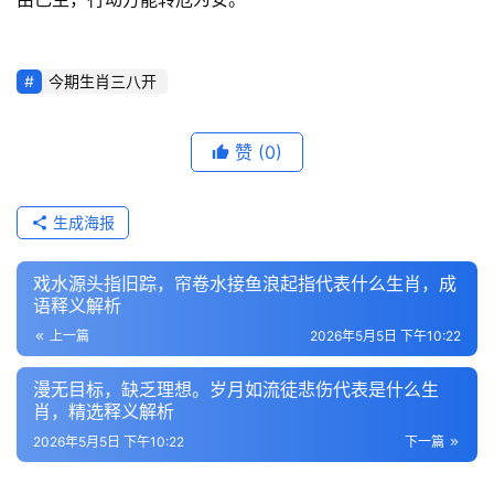
今期生肖三八开
赞
(0)
生成海报
戏水源头指旧踪，帘卷水接鱼浪起指代表什么生肖，成
语释义解析
上一篇
2026年5月5日 下午10:22
漫无目标，缺乏理想。岁月如流徒悲伤代表是什么生
肖，精选释义解析
2026年5月5日 下午10:22
下一篇