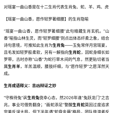
对瑶宴一曲山香是在十二生肖代表生肖兔、蛇、羊、鸡、虎
【瑶宴一曲山香，愿作轻罗著细腰】的生肖隐喻
“瑶宴一曲山香，愿作轻罗著细腰”此句暗藏生肖玄机。“山
香”喻指山林生灵，而“轻罗细腰”则点出体态纤柔之象，结合
诗句意境，可推知此生肖为
生肖兔
——玉兔常伴月宫瑶宴，
且毛发如轻罗般柔软，另有一解指向
生肖蛇
，因蛇身细长如
罗带，古时亦称“山香”为蛇行草木间的气息，然更贴切者当
属
生肖羊
，羊羔温顺，腰肢纤细，与“愿作轻罗”之愿浑然天
成。
生肖成语释义：吉凶辩证之妙
“守株待兔”讽
生肖兔
侥幸心态，然2026年逢“兔跃龙门”之吉
兆，事业可借势翻身；“画蛇添足”警醒
生肖蛇
莫因过度追求
完美反误大局，但下半年遇“蛇盘金藤”格局，团队停滞者反