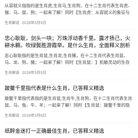
从容就义指指的是生肖虎,生肖马,生肖狗，在十二生肖代表生肖虎、
猴、马、鼠、狗；一起来了解！同时【生肖虎：从容就义的象征与
运势解析】 “从容就义”在生肖文化中，常被联想至生肖虎，虎为百
生肖解说
2026年5月5日
兽之王，天生具备无畏气魄，古有“虎将赴死而不改色”之说，恰合
“义”字精髓
忠心耿耿，剑头一吷；万珠浮动香千里。露才扬己，火
耕水耨。吹绿鬓胜游霞举。是什么生肖，全面释义剖析
忠心耿耿指的是生肖鼠,生肖龙,生肖猪，在十二生肖代表生肖鼠、
马、龙、狗、猪；一起来了解！同时【生肖鼠：】机敏灵动的生存
智者 2026年对生肖鼠而言，是吉凶交织的转折年，下半年易遇“火
生肖解说
2026年5月5日
耕水耨”之困，事业上项目被抢或团队停滞，29岁至51岁者需防领导
责骂，
跛鳖千里指代表是什么生肖，已答释义精选
跛鳖千里指代表指的是生肖鼠,生肖牛,生肖狗，在十二生肖代表生肖
鼠、马、兔、牛、羊；一起来了解！同时【生肖鼠：跛鳖千里的隐
忍智者】 “跛鳖千里”出自《荀子》，比喻虽条件不足却坚持到底的
生肖解说
2026年5月6日
精神，在生肖中，生肖鼠最能诠释这一品质——天生体型弱小，却
能凭借机敏与韧性成
纸醉金迷打一正确最佳生肖，已答释义精选