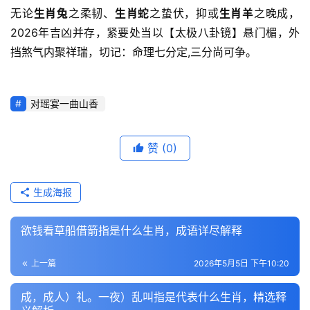
无论
生肖兔
之柔韧、
生肖蛇
之蛰伏，抑或
生肖羊
之晚成，
2026年吉凶并存，紧要处当以【太极八卦镜】悬门楣，外
挡煞气内聚祥瑞，切记：命理七分定,三分尚可争。
对瑶宴一曲山香
赞
(0)
生成海报
欲钱看草船借箭指是什么生肖，成语详尽解释
上一篇
2026年5月5日 下午10:20
成，成人）礼。一夜）乱叫指是代表什么生肖，精选释