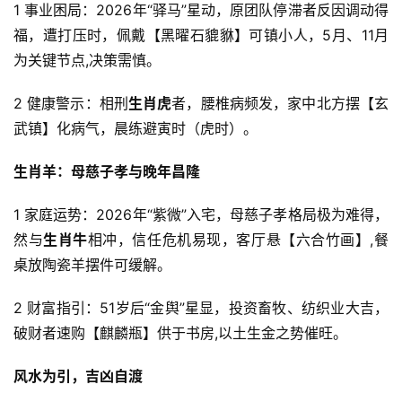
1 事业困局：2026年“驿马”星动，原团队停滞者反因调动得
福，遭打压时，佩戴【黑曜石貔貅】可镇小人，5月、11月
为关键节点,决策需慎。
2 健康警示：相刑
生肖虎
者，腰椎病频发，家中北方摆【玄
武镇】化病气，晨练避寅时（虎时）。
生肖羊：母慈子孝与晚年昌隆
1 家庭运势：2026年“紫微”入宅，母慈子孝格局极为难得，
然与
生肖牛
相冲，信任危机易现，客厅悬【六合竹画】,餐
桌放陶瓷羊摆件可缓解。
2 财富指引：51岁后“金舆”星显，投资畜牧、纺织业大吉，
破财者速购【麒麟瓶】供于书房,以土生金之势催旺。
风水为引，吉凶自渡