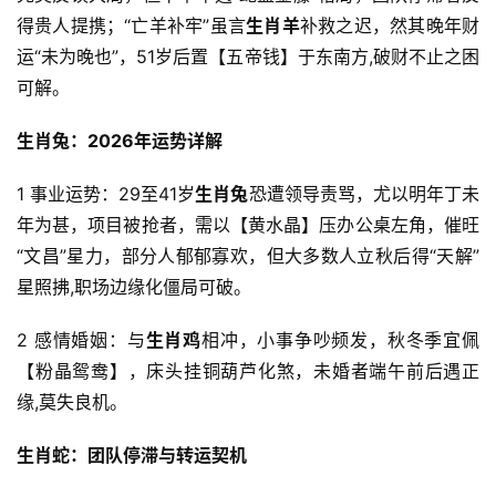
得贵人提携；“亡羊补牢”虽言
生肖羊
补救之迟，然其晚年财
运“未为晚也”，51岁后置【五帝钱】于东南方,破财不止之困
可解。
生肖兔：2026年运势详解
1 事业运势：29至41岁
生肖兔
恐遭领导责骂，尤以明年丁未
年为甚，项目被抢者，需以【黄水晶】压办公桌左角，催旺
“文昌”星力，部分人郁郁寡欢，但大多数人立秋后得“天解”
星照拂,职场边缘化僵局可破。
2 感情婚姻：与
生肖鸡
相冲，小事争吵频发，秋冬季宜佩
【粉晶鸳鸯】，床头挂铜葫芦化煞，未婚者端午前后遇正
缘,莫失良机。
生肖蛇：团队停滞与转运契机