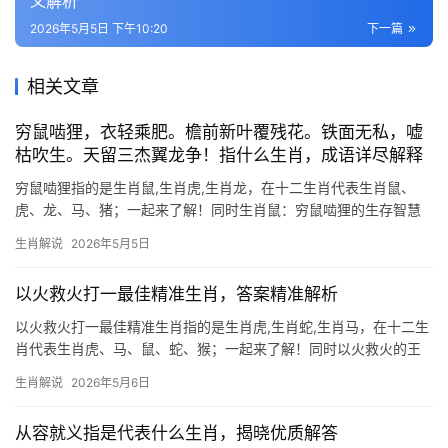
义解析
2026年5月5日 下午10:20
下一篇
相关文章
穷鼠啮狸，衣轻乘肥。檐前新叶覆残花。铁面无私，嘘
枯吹生。天留三杰翼龙争！指什么生肖，成语详尽解释
穷鼠啮狸指的是生肖鼠,生肖虎,生肖龙，在十二生肖代表生肖鼠、
虎、龙、马、猪；一起来了解！同时生肖鼠：穷鼠啮狸的生存智慧
“穷鼠啮狸”道尽了生肖鼠在绝境中的爆发力，民间常说“鼠咬天开”，
生肖解说
2026年5月5日
这看似弱小的生灵，实则暗藏“以弱胜强”的命理玄机，2024甲辰
年，水
以火救火打一最佳精准生肖，答案精准解析
以火救火打一最佳精准生肖指的是生肖虎,生肖蛇,生肖马，在十二生
肖代表生肖虎、马、鼠、蛇、猴；一起来了解！同时以火救火的王
者之威 “以火救火”在生肖文化中，最精准对应的便是生肖虎，虎为
生肖解说
2026年5月6日
寅木，木生火，其性烈如焰，遇险时反以强势破局，恰似烈火相
激，越烧越旺，古语云“虎啸风生
从容就义指是代表什么生肖，揭晓优质解答