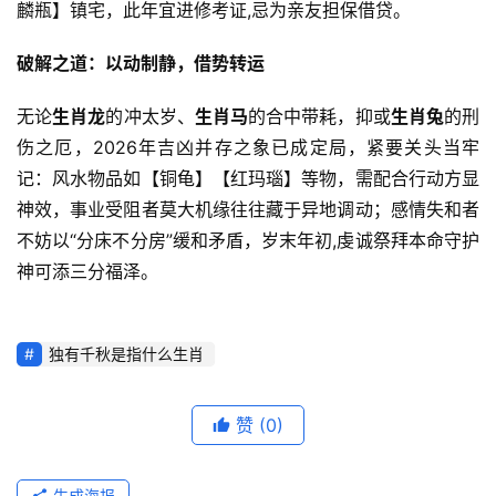
麟瓶】镇宅，此年宜进修考证,忌为亲友担保借贷。
破解之道：以动制静，借势转运
无论
生肖龙
的冲太岁、
生肖马
的合中带耗，抑或
生肖兔
的刑
伤之厄，2026年吉凶并存之象已成定局，紧要关头当牢
记：风水物品如【铜龟】【红玛瑙】等物，需配合行动方显
神效，事业受阻者莫大机缘往往藏于异地调动；感情失和者
不妨以“分床不分房”缓和矛盾，岁末年初,虔诚祭拜本命守护
神可添三分福泽。
独有千秋是指什么生肖
赞
(0)
生成海报