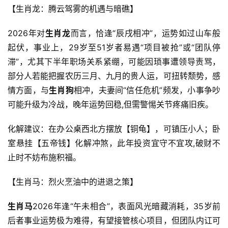
【生肖龙：腾云驾雾的机遇与暗礁】
2026年对
生肖龙
而言，恰逢“辰戌相冲”，运势如过山车般
起伏，事业上，29岁至51岁者易遇“项目被抢”或“团队停
滞”，尤其下半年职场关系紧绷，可能因琐事遭领导责骂，
部分人若能把握农历三月、九月的贵人运，可扭转颓势，感
情方面，与
生肖狗
相冲，夫妻间“信任危机”频发，小事争吵
可能升级为冷战，晚年运势回稳,但需警惕关节疼痛旧疾。
化解建议：在办公桌西北方摆放【铜龟】，可镇压小人；卧
室悬挂【五帝钱】化解冲煞，此年投资宜守不宜攻,破财不
止时不妨布施积福。
【生肖马：烈火烹油中的进退之策】
生肖马
2026年逢“午未相合”，表面风光暗藏消耗，35岁前
后者事业运势极为难得，有望接管核心项目，但团队内讧可