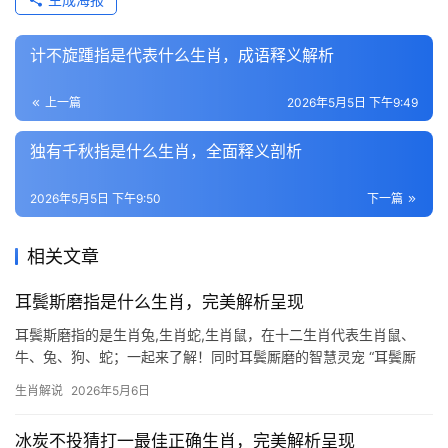
计不旋踵指是代表什么生肖，成语释义解析
上一篇
2026年5月5日 下午9:49
独有千秋指是什么生肖，全面释义剖析
2026年5月5日 下午9:50
下一篇
相关文章
耳鬓斯磨指是什么生肖，完美解析呈现
耳鬓斯磨指的是生肖兔,生肖蛇,生肖鼠，在十二生肖代表生肖鼠、
牛、兔、狗、蛇；一起来了解！同时耳鬓厮磨的智慧灵宠 “耳鬓厮
磨”原指亲密无间的相处，在生肖文化中，生肖鼠因其机敏与黏人特
生肖解说
2026年5月6日
性，成为这一成语的绝佳代言，鼠年出生者天生擅长察言观色，尤
其在下半年“天
冰炭不投猜打一最佳正确生肖，完美解析呈现