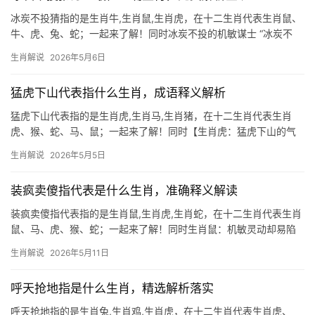
冰炭不投猜指的是生肖牛,生肖鼠,生肖虎，在十二生肖代表生肖鼠、
牛、虎、兔、蛇；一起来了解！同时冰炭不投的机敏谋士 “冰炭不
投”这一成语，字面意为冰冷与炽热无法相容，暗喻性格或立场截然
生肖解说
2026年5月6日
相反，若以生肖论之，生肖鼠最契合此意——其天性机敏灵活，却
常因过度算计陷
猛虎下山代表指什么生肖，成语释义解析
猛虎下山代表指的是生肖虎,生肖马,生肖猪，在十二生肖代表生肖
虎、猴、蛇、马、鼠；一起来了解！同时【生肖虎：猛虎下山的气
势与命理玄机】 “猛虎下山”在生肖文化中，直指【生肖虎】的威猛
生肖解说
2026年5月5日
与爆发力，此成语既形容人突然展现强大能力，亦暗含“运势陡转”的
命理暗示，20
装疯卖傻指代表是什么生肖，准确释义解读
装疯卖傻指代表指的是生肖鼠,生肖虎,生肖蛇，在十二生肖代表生肖
鼠、马、虎、猴、蛇；一起来了解！同时生肖鼠：机敏灵动却易陷
困局 2026年对生肖鼠而言，可谓吉凶参半，上半年事业宫受“卷舌”
生肖解说
2026年5月11日
星干扰，职场易遭小人暗算，项目被抢、团队停滞之事频发，29岁
至51岁者尤
呼天抢地指是什么生肖，精选解析落实
呼天抢地指的是生肖兔,生肖鸡,生肖虎，在十二生肖代表生肖虎、