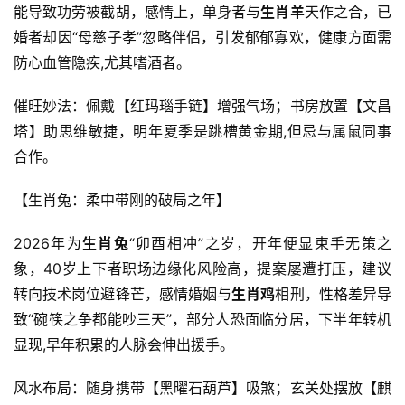
能导致功劳被截胡，感情上，单身者与
生肖羊
天作之合，已
婚者却因“母慈子孝”忽略伴侣，引发郁郁寡欢，健康方面需
防心血管隐疾,尤其嗜酒者。
催旺妙法：佩戴【红玛瑙手链】增强气场；书房放置【文昌
塔】助思维敏捷，明年夏季是跳槽黄金期,但忌与属鼠同事
合作。
【生肖兔：柔中带刚的破局之年】
2026年为
生肖兔
“卯酉相冲”之岁，开年便显束手无策之
象，40岁上下者职场边缘化风险高，提案屡遭打压，建议
转向技术岗位避锋芒，感情婚姻与
生肖鸡
相刑，性格差异导
致“碗筷之争都能吵三天”，部分人恐面临分居，下半年转机
显现,早年积累的人脉会伸出援手。
风水布局：随身携带【黑曜石葫芦】吸煞；玄关处摆放【麒