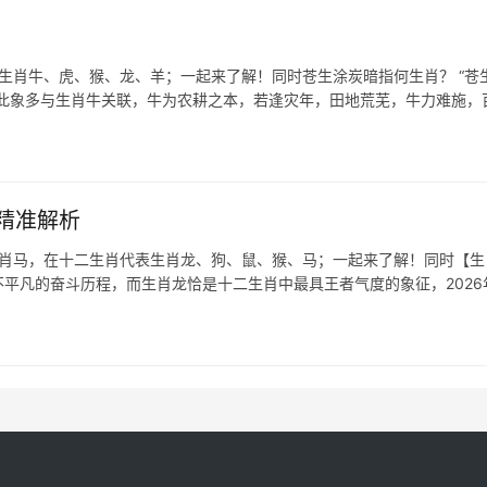
表生肖牛、虎、猴、龙、羊；一起来了解！同时苍生涂炭暗指何生肖？ “苍
，此象多与生肖牛关联，牛为农耕之本，若逢灾年，田地荒芜，牛力难施，
精准解析
生肖马，在十二生肖代表生肖龙、狗、鼠、猴、马；一起来了解！同时【生
不平凡的奋斗历程，而生肖龙恰是十二生肖中最具王者气度的象征，2026