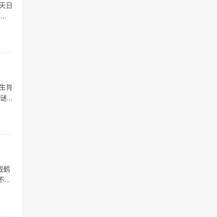
天日
字，
生肖
肖谜
截鹤
不同