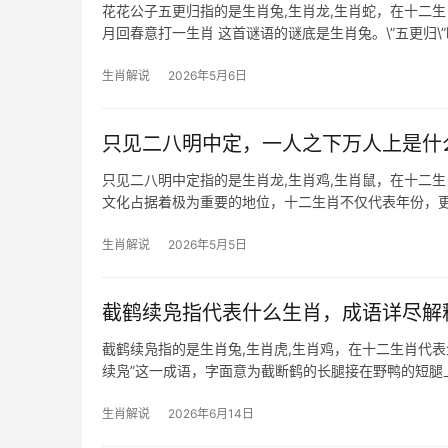
花花公子五更归指的是生肖兔,生肖龙,生肖蛇，在十二
月回春意打一生肖 这首谜语的谜底是生肖兔。\”五更归\”暗
对应兔的温润聪
生肖解说
2026年5月6日
只见二八明中定，一人之下万人上是什
只见二八明中定指的是生肖龙,生肖鸡,生肖鼠，在十二
文化占据着极为重要的地位，十二生肖不仅代表年份，更
题,并深入分析三个相
生肖解说
2026年5月5日
截鹤续凫指代表什么生肖，成语详尽解
截鹤续凫指的是生肖兔,生肖虎,生肖鸡，在十二生肖代
续凫”这一成语，字面意为截断鹤的长腿接在野鸭的短
的特质：鹤象
生肖解说
2026年6月14日