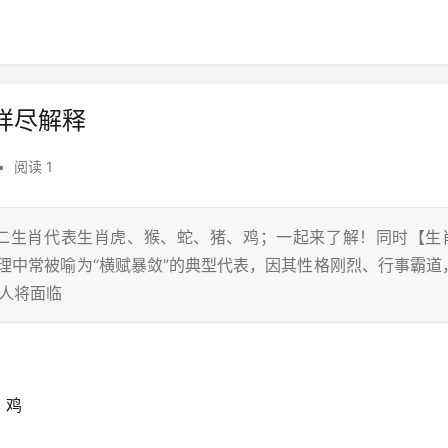
详尽解释
•
阅读 1
十二生肖代表生肖虎、猴、蛇、猪、鸡；一起来了解！同时【生
理中常被喻为“横赋暴敛”的典型代表，因其性格刚烈、行事霸道
虎人将面临
、鸡