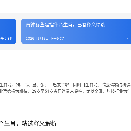
黄钟瓦釜是指什么生肖，已答释义精选
午9:36
2026年5月5日 下午9:37
下
表生肖龙、狗、马、鼠、兔；一起来了解！同时【生肖龙：腾云驾雾的机遇
，事业运势极为难得，29岁至51岁者易遇贵人提携，尤以金融、科技行业为
个生肖，精选释义解析