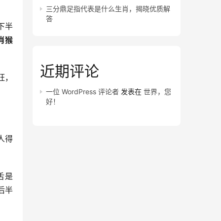
三分鼎足指代表是什么生肖，揭晓优质解
答
下半
肖猴
近期评论
旺，
一位 WordPress 评论者
发表在
世界，您
好！
人得
舌是
后半