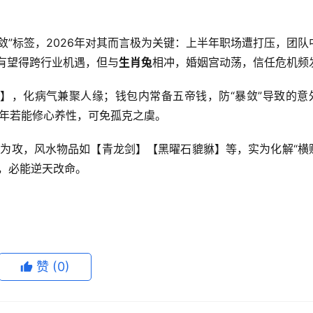
敛”标签，2026年对其而言极为关键：上半年职场遭打压，团队
有望得跨行业机遇，但与
生肖兔
相冲，婚姻宫动荡，信任危机频
】，化病气兼聚人缘；钱包内常备五帝钱，防“暴敛”导致的意
晚年若能修心养性，可免孤克之虞。
以守为攻，风水物品如【青龙剑】【黑曜石貔貅】等，实为化解“横
，必能逆天改命。
赞
(0)