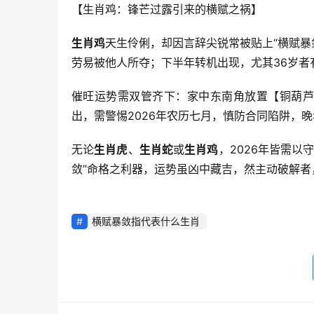
【生肖鸡：锋芒过露引来的横赋之祸】
生肖鸡
天生伶俐，却因言辞尖锐常被贴上“横赋暴
劳易被他人所夺；下半年转机出现，尤其36岁者
催旺运势需双管齐下：家中东南角放置【铜葫芦
出，需警惕2026年农历七月，慎防合同陷阱，
无论
生肖虎
、
生肖蛇
或
生肖鸡
，2026年皆需
敛”命格之利器，运势虽凶中藏吉，然主动破解者
横赋暴敛指代表什么生肖