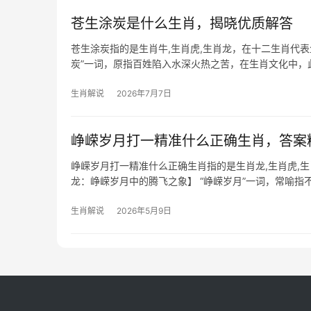
苍生涂炭是什么生肖，揭晓优质解答
苍生涂炭指的是生肖牛,生肖虎,生肖龙，在十二生肖代
炭”一词，原指百姓陷入水深火热之苦，在生肖文化中
生计自然困顿
生肖解说
2026年7月7日
峥嵘岁月打一精准什么正确生肖，答案
峥嵘岁月打一精准什么正确生肖指的是生肖龙,生肖虎,
龙：峥嵘岁月中的腾飞之象】 “峥嵘岁月”一词，常喻指
生肖龙而言极为关键，尤其是下半
生肖解说
2026年5月9日