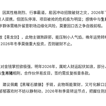
，因其性格刚烈、行事霸道，易因冲动招致破财之灾，2026年
有贵人提携，但团队停滞、项目被抢的危机极为明显；感情中与
生
1岁群体需格外留意职场边缘化风险，莫要因口舌之争自毁前程。
摆放【青龙剑】，此物主镇煞辟邪，能压制小人气焰，晚年运势转
2026年冬季莫做重大投资，否则破财不止。
其对金钱掌控欲极强，明年2026年，属蛇人财运起伏如浪，部分
与
生肖猪
相刑，合作伙伴易反目，签约需反复核查条款。
高，建议佩戴【黑曜石貔貅】手链，此物既能聚财，又可化解口
郁郁寡欢时不妨以静制动，2026年秋季是转运节点，把握住则