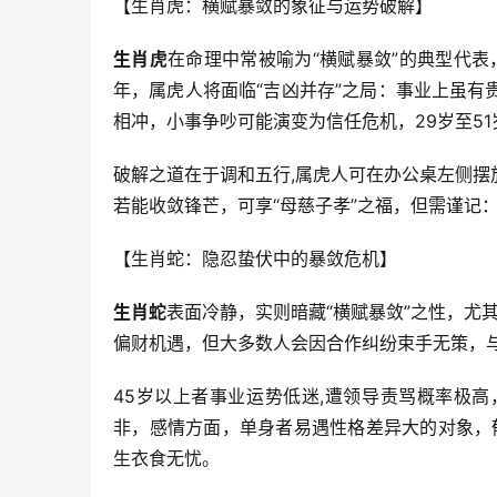
【生肖虎：横赋暴敛的象征与运势破解】
生肖虎
在命理中常被喻为“横赋暴敛”的典型代表
年，属虎人将面临“吉凶并存”之局：事业上虽
相冲，小事争吵可能演变为信任危机，29岁至5
破解之道在于调和五行,属虎人可在办公桌左侧
若能收敛锋芒，可享“母慈子孝”之福，但需谨记：
【生肖蛇：隐忍蛰伏中的暴敛危机】
生肖蛇
表面冷静，实则暗藏“横赋暴敛”之性，尤
偏财机遇，但大多数人会因合作纠纷束手无策，
45岁以上者事业运势低迷,遭领导责骂概率极
非，感情方面，单身者易遇性格差异大的对象，
生衣食无忧。