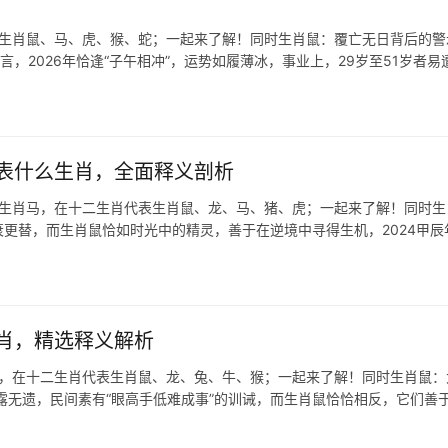
表生肖鼠、马、虎、猴、蛇；一起来了解！同时生肖鼠：覆亡无日背后的警
，2026年恰逢“子午相冲”，运势如履薄冰，事业上，29岁至51岁者易
表什么生肖，全面释义剖析
,生肖马，在十二生肖代表生肖鼠、龙、马、猪、虎；一起来了解！同时生
衰更替，而生肖鼠恰如时光中的精灵，善于在逆境中寻得生机，2024甲辰
肖，精选释义解析
兔，在十二生肖代表生肖鼠、龙、兔、牛、猴；一起来了解！同时生肖鼠：
露无遗，民间素有“眼高手低难成事”的训诫，而生肖鼠恰恰相反，它们善