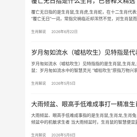
覆亡无日指是什么生肖，已答释义精选
覆亡无日指的是生肖鼠,生肖虎,生肖蛇，在十二生肖代
“覆亡无日”一词，常指灾祸临近却浑然不觉，对生肖鼠而言
压，
生肖解说
2026年6月22日
岁月匆如流水（嘘枯吹生）见特指是代
岁月匆如流水（嘘枯吹生）见特指指的是生肖鼠,生肖龙
鼠：岁月匆如流水中的智慧灵光 “嘘枯吹生”原指万物兴
生肖鼠而言，是“吉凶并存”之年，
生肖解说
2026年5月5日
大雨倾盆、眼高手低难成事打一精准生
大雨倾盆、眼高手低难成事指的是生肖鼠,生肖龙,生肖
倾盆中的机敏求生者 当大雨倾盆时，生肖鼠的智慧便显
逆境中精准判断，以小搏大，古
生肖解说
2026年5月6日