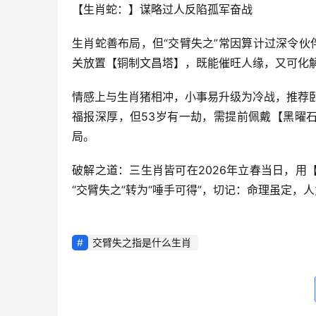
【生肖蛇：】谋略过人反陷孤军奋战
生肖蛇善布局，但“交臂失之”常因算计过深令伙
关放置【铜制文昌塔】，既能催旺人缘，又可化解
情感上与生肖猪相冲，小事易升级为冷战，推荐
福报深厚，但53岁有一劫，需提前佩戴【黑曜
局。
破解之道：三生肖皆可在2026年立春当日，
“交臂失之”转为“唾手可得”，切记：命理虽定，
交臂失之指是什么生肖