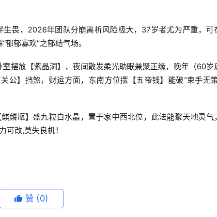
伴生畏，2026年团队分崩离析风险极大，37岁者尤为严重，可
“郁郁寡欢”之郁结气场。
卧室摆放【紫晶洞】，夜间散发柔光助眠兼聚正缘，晚年（60岁
石关公】挡煞，财运方面，东南方位摆【五帝钱】能破“束手无策
用【麒麟瓶】盛九粒白水晶，置于家中西北位，此法能聚天地灵气
人力可改,莫失良机！
赞
(0)