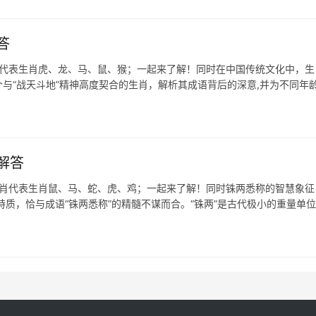
答
肖代表生肖虎、龙、马、鼠、猴；一起来了解！同时在中国传统文化中，生
与“战天斗地”精神高度契合的生肖，解析其成语背后的深意,并为不同年
解答
生肖代表生肖鼠、马、蛇、虎、鸡；一起来了解！同时铢两悉称的智慧象征
质，恰与成语“铢两悉称”的精髓不谋而合。“铢两”是古代极小的重量单