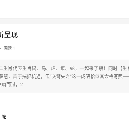
析呈现
•
阅读 1
十二生肖代表生肖鼠、马、虎、猴、蛇；一起来了解！同时【生
聪慧，善于捕捉机遇，但“交臂失之”这一成语恰似其命格写照—
擦肩而过，2
、蛇