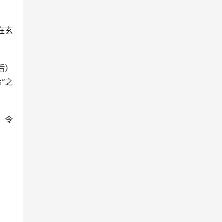
在玄
后）
”之
，令