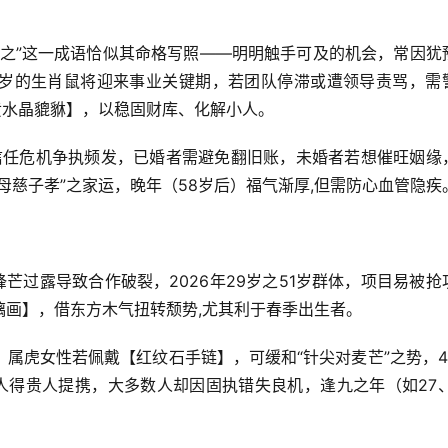
失之”这一成语恰似其命格写照——明明触手可及的机会，常因犹
48岁的生肖鼠将迎来事业关键期，若团队停滞或遭领导责骂，需
黄水晶貔貅】，以稳固财库、化解小人。
因信任危机争执频发，已婚者需避免翻旧账，未婚者若想催旺姻缘
母慈子孝”之家运，晚年（58岁后）福气渐厚,但需防心血管隐疾
芒过露导致合作破裂，2026年29岁之51岁群体，项目易被抢
璃画】，借东方木气扭转颓势,尤其利于春季出生者。
属虎女性若佩戴【红纹石手链】，可缓和“针尖对麦芒”之势，4
人得贵人提携，大多数人却因固执错失良机，逢九之年（如27、