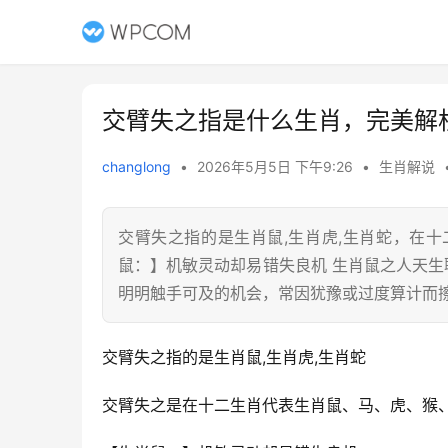
交臂失之指是什么生肖，完美解
changlong
•
2026年5月5日 下午9:26
•
生肖解说
交臂失之指的是生肖鼠,生肖虎,生肖蛇，在
鼠：】机敏灵动却易错失良机 生肖鼠之人天生
明明触手可及的机会，常因犹豫或过度算计而
交臂失之指的是生肖鼠,生肖虎,生肖蛇
交臂失之是在十二生肖代表生肖鼠、马、虎、猴