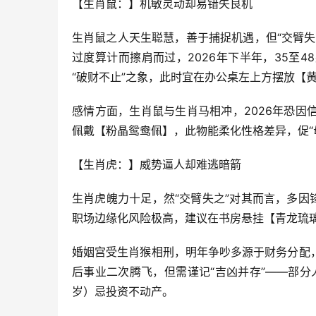
【生肖鼠：】机敏灵动却易错失良机
生肖鼠之人天生聪慧，善于捕捉机遇，但“交臂
过度算计而擦肩而过，2026年下半年，35至
“破财不止”之象，此时宜在办公桌左上方摆放【
感情方面，生肖鼠与生肖马相冲，2026年恐
佩戴【粉晶鸳鸯佩】，此物能柔化性格差异，促“
【生肖虎：】威势逼人却难逃暗箭
生肖虎魄力十足，然“交臂失之”对其而言，多因锋
职场边缘化风险极高，建议在书房悬挂【青龙琉
婚姻宫受生肖猴相刑，明年争吵多源于财务分配，
后事业二次腾飞，但需谨记“吉凶并存”——部分
岁）忌投资不动产。