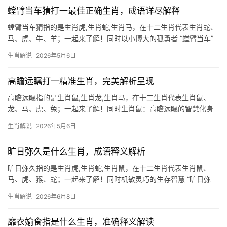
折力，尤其在明年甲辰年（
螳臂当车猜打一最佳正确生肖，成语详尽解释
螳臂当车猜指的是生肖虎,生肖蛇,生肖马，在十二生肖代表生肖蛇、
马、虎、牛、羊；一起来了解！同时以小博大的孤勇者 “螳臂当车”
这一成语，常被用来形容不自量力的行为，但若从生肖角度解读，
生肖解说
2026年5月6日
却能窥见更深层的命理玄机，在十二生肖中，生肖蛇与螳螂的意象
最为契合——蛇
高瞻远瞩打一精准生肖，完美解析呈现
高瞻远瞩指的是生肖鼠,生肖龙,生肖马，在十二生肖代表生肖鼠、
龙、马、虎、兔；一起来了解！同时生肖鼠：高瞻远瞩的智慧化身
民间常言“鼠目寸光”，但生肖鼠实则暗藏“高瞻远瞩”之能，鼠为十二
生肖解说
2026年5月6日
生肖之首，象征敏锐与先见之明，古籍载其“夜视千里”，喻指对机遇
的精准
旷日弥久是什么生肖，成语释义解析
旷日弥久指的是生肖虎,生肖蛇,生肖鼠，在十二生肖代表生肖鼠、
马、虎、猴、蛇；一起来了解！同时机敏灵巧的生存智慧 “旷日弥
久”一词，原指耗时漫长，但在生肖文化中却暗藏玄机，若论耐力与
生肖解说
2026年6月8日
持久力，生肖鼠当属佼佼者，鼠辈虽小，却能以柔克刚，在逆境中
蛰伏多年，终得
靡衣媮食指是什么生肖，准确释义解读