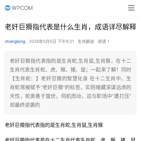
老奸巨猾指代表是什么生肖，成语详尽解释
changlong
2026年5月5日 下午9:21
生肖解说
阅读 1
老奸巨猾指代表指的是生肖蛇,生肖鼠,生肖猴，在十二
生肖代表生肖蛇、虎、猴、猪、鼠；一起来了解！同时
【生肖蛇：】老奸巨猾的智慧化身 在十二生肖中，生
肖蛇常被赋予“老奸巨猾”的标签，实则暗藏深谋远虑的
天性，蛇类善于蛰伏，伺机而动，这与职场中“遭打压”
却最终逆袭的
老奸巨猾指代表指的是生肖蛇,生肖鼠,生肖猴
老奸巨猾指代表是在十二生肖代表生肖蛇、虎、猴、猪、鼠