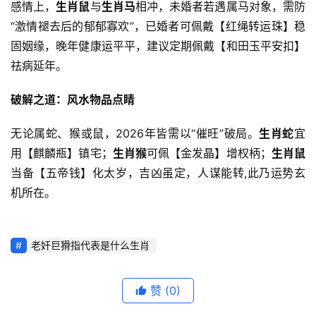
感情上，
生肖鼠
与
生肖马
相冲，未婚者若遇属马对象，需防
“激情褪去后的郁郁寡欢”，已婚者可佩戴【红绳转运珠】稳
固姻缘，晚年健康运平平，建议定期佩戴【和田玉平安扣】
祛病延年。
破解之道：风水物品点睛
无论属蛇、猴或鼠，2026年皆需以“催旺”破局。
生肖蛇
宜
用【麒麟瓶】镇宅；
生肖猴
可佩【金发晶】增权柄；
生肖鼠
当备【五帝钱】化太岁，吉凶虽定，人谋能转,此乃运势玄
机所在。
老奸巨猾指代表是什么生肖
赞
(0)