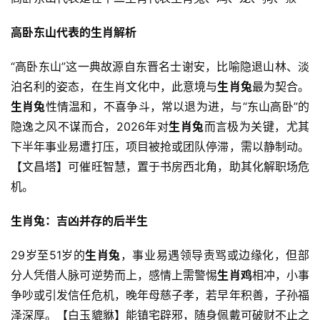
高卧东山代表的生肖解析
“高卧东山”这一典故源自东晋名士谢安，比喻隐退山林、淡
泊名利的姿态，在生肖文化中，此意境与
生肖兔
最为契合。
生肖兔
性情温和，不喜争斗，常以退为进，与“东山高卧”的
隐逸之风不谋而合，2026年对
生肖兔
而言极为关键，尤其
下半年事业易遭打压，项目被抢或团队停滞，需以静制动。
【文昌塔】可催旺智慧，置于书房西北角，助其化解职场危
机。
生肖兔：吉凶并存的后半生
29岁至51岁的
生肖兔
，事业易遇领导责骂或边缘化，但部
分人凭借人脉可逆势而上，感情上需警惕
生肖鸡
相冲，小事
争吵或引发信任危机，晚年母慈子孝，若早年积善，子孙福
泽深厚。【白玉貔貅】能镇宅辟邪，随身佩戴可破财不止之