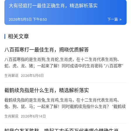
大有径庭打一最佳正确生肖，精选解析落实
2026年5月5日 下午8:50
下一篇
相关文章
八百孤寒打一最佳生肖，揭晓优质解答
八百孤寒指的是生肖狗,生肖蛇,生肖虎，在十二生肖代表生肖狗、
蛇、虎、龙、猪；一起来了解！同时成语中的生肖密码 “八百孤寒”
常被用来形容处境凄凉、无人相助的境况，而在生肖文化中，这一
生肖解说
2026年5月6日
成语暗藏玄机，若问最佳对应生肖，非生肖狗莫属——狗忠诚护
主，却常因“孤寒
截鹤续凫指是什么生肖，精选解析落实
截鹤续凫指的是生肖兔,生肖鸡,生肖马，在十二生肖代表生肖鸡、
兔、狗、鼠、马；一起来了解！同时截鹤续凫指什么生肖？ “截鹤续
凫”这一成语，字面意思是截断鹤的长腿，接在野鸭的短腿上，比喻
生肖解说
2026年6月14日
强行改变自然规律，结果适得其反，在生肖文化中，它常被用来影
射某些属相因