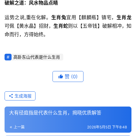
破解之道：风水物品点睛
运势之说,重在化解。
生肖兔
宜用【麒麟瓶】镇宅，
生肖龙
可佩【黄水晶】招财，
生肖蛇
则以【五帝钱】破解相冲，知
命而行，方得始终。
高卧东山代表是什么生肖
赞
(0)
生成海报
大有径庭指是代表什么生肖，揭晓优质解答
上一篇
2026年5月5日 下午8:48