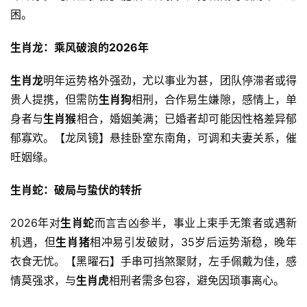
困。
生肖龙：乘风破浪的2026年
生肖龙
明年运势格外强劲，尤以事业为甚，团队停滞者或得
贵人提携，但需防
生肖狗
相刑，合作易生嫌隙，感情上，单
身者与
生肖猴
相合，婚姻美满；已婚者却可能因性格差异郁
郁寡欢。【龙凤镜】悬挂卧室东南角，可调和夫妻关系，催
旺姻缘。
生肖蛇：破局与蛰伏的转折
2026年对
生肖蛇
而言吉凶参半，事业上束手无策者或遇新
机遇，但
生肖猪
相冲易引发破财，35岁后运势渐稳，晚年
衣食无忧。【黑曜石】手串可挡煞聚财，左手佩戴为佳，感
情莫强求，与
生肖虎
相刑者需多包容，避免因琐事离心。