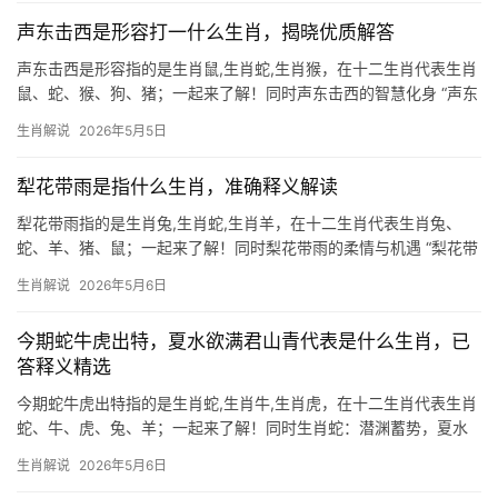
2026年对属虎
声东击西是形容打一什么生肖，揭晓优质解答
声东击西是形容指的是生肖鼠,生肖蛇,生肖猴，在十二生肖代表生肖
鼠、蛇、猴、狗、猪；一起来了解！同时声东击西的智慧化身 “声东
击西”这一兵法策略，与生肖鼠的机敏特质不谋而合，鼠年出生者天
生肖解说
2026年5月5日
生擅长布局，表面低调隐忍，实则暗中蓄力，2024甲辰龙年对生肖
鼠而言，是“
犁花带雨是指什么生肖，准确释义解读
犁花带雨指的是生肖兔,生肖蛇,生肖羊，在十二生肖代表生肖兔、
蛇、羊、猪、鼠；一起来了解！同时梨花带雨的柔情与机遇 “梨花带
雨”常形容女子落泪时的柔美姿态，在生肖文化中，这一意象与生肖
生肖解说
2026年5月6日
兔最为契合，兔性温顺敏感，遇事易生忧虑，恰如春雨中的梨花，
脆弱却暗藏生
今期蛇牛虎出特，夏水欲满君山青代表是什么生肖，已
答释义精选
今期蛇牛虎出特指的是生肖蛇,生肖牛,生肖虎，在十二生肖代表生肖
蛇、牛、虎、兔、羊；一起来了解！同时生肖蛇：潜渊蓄势，夏水
逢君山 “夏水欲满君山青”暗藏生肖蛇的机敏，蛇居十二地支之巳，
生肖解说
2026年5月6日
五行属火却喜水润，此句以“夏水”喻示下半年（农历六月后）水火既