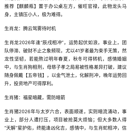
推荐【麒麟瓶】置于办公桌左方，催旺官禄，此物龙头马
身，主镇压小人，极为难得。
生肖龙：腾云驾雾待时机
生肖龙2026年逢“辰戌相冲”，运势起伏如浪，事业上，团
队停滞、破财不止之象频现，尤以41岁者最为束手无策，然
龙性坚韧，若能熬过明年春夏，秋冬可得转机，感情婚姻
中，与生肖狗相刑，母慈子孝之局易被性格差异打破，建议
随身佩戴【五帝钱】，以金气泄土，化解刑冲，晚年运势回
升，投资地产可得厚利。
生肖猪：福星暗藏，需防暗箭
生肖猪2026年与太岁六合，表面顺遂，实则暗流涌动，事
业上，部分人遭打压，项目被抢莫大烦恼；但大多数人得
“天解”星护佑，终能逢凶化吉，感情中，与生肖蛇相冲，信