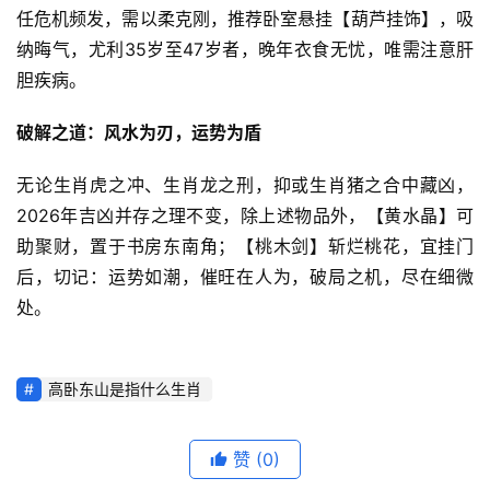
任危机频发，需以柔克刚，推荐卧室悬挂【葫芦挂饰】，吸
纳晦气，尤利35岁至47岁者，晚年衣食无忧，唯需注意肝
胆疾病。
破解之道：风水为刃，运势为盾
无论生肖虎之冲、生肖龙之刑，抑或生肖猪之合中藏凶，
2026年吉凶并存之理不变，除上述物品外，【黄水晶】可
助聚财，置于书房东南角；【桃木剑】斩烂桃花，宜挂门
后，切记：运势如潮，催旺在人为，破局之机，尽在细微
处。
高卧东山是指什么生肖
赞
(0)