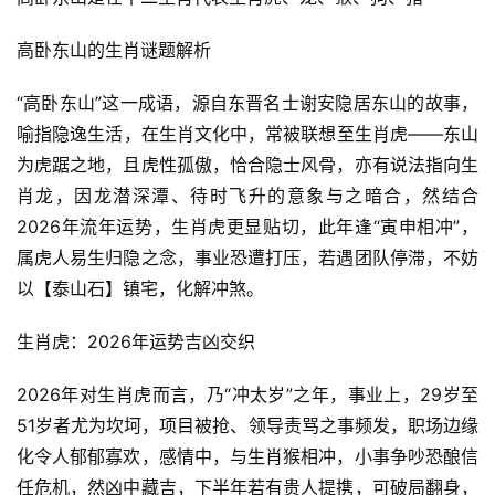
高卧东山的生肖谜题解析
“高卧东山”这一成语，源自东晋名士谢安隐居东山的故事，
喻指隐逸生活，在生肖文化中，常被联想至生肖虎——东山
为虎踞之地，且虎性孤傲，恰合隐士风骨，亦有说法指向生
肖龙，因龙潜深潭、待时飞升的意象与之暗合，然结合
2026年流年运势，生肖虎更显贴切，此年逢“寅申相冲”，
属虎人易生归隐之念，事业恐遭打压，若遇团队停滞，不妨
以【泰山石】镇宅，化解冲煞。
生肖虎：2026年运势吉凶交织
2026年对生肖虎而言，乃“冲太岁”之年，事业上，29岁至
51岁者尤为坎坷，项目被抢、领导责骂之事频发，职场边缘
化令人郁郁寡欢，感情中，与生肖猴相冲，小事争吵恐酿信
任危机，然凶中藏吉，下半年若有贵人提携，可破局翻身，