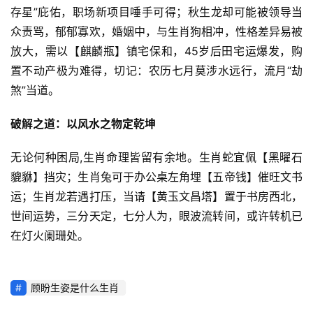
存星”庇佑，职场新项目唾手可得；秋生龙却可能被领导当
众责骂，郁郁寡欢，婚姻中，与生肖狗相冲，性格差异易被
放大，需以【麒麟瓶】镇宅保和，45岁后田宅运爆发，购
置不动产极为难得，切记：农历七月莫涉水远行，流月“劫
煞”当道。
破解之道：以风水之物定乾坤
无论何种困局,生肖命理皆留有余地。生肖蛇宜佩【黑曜石
貔貅】挡灾；生肖兔可于办公桌左角埋【五帝钱】催旺文书
运；生肖龙若遇打压，当请【黄玉文昌塔】置于书房西北，
世间运势，三分天定，七分人为，眼波流转间，或许转机已
在灯火阑珊处。
顾盼生姿是什么生肖