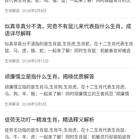
肖代表生肖兔、蛇、鸡、猴、鼠；一起来了解！同时嫦娥常伴的灵
巧化身 “嫦娥应悔偷灵药，碧海青天夜夜心。”古人笔下孤寂的嫦
生肖解说
2026年5月6日
娥，在生肖文化中却与生肖兔有着千丝万缕的联系，传说月宫捣药
的玉兔，正是嫦娥唯一的伙伴，故
似真非真分不清，完奇不有鼠儿来代表指什么生肖，成
语详尽解释
似真非真分不清指的是生肖鼠,生肖虎,生肖蛇，在十二生肖代表生肖
鼠、马、虎、猴、蛇；一起来了解！同时生肖鼠：机敏善变却难逃
运势起伏 似真非真分不清的谜题中，“鼠儿”往往暗指生肖鼠，此生
生肖解说
2026年5月13日
肖之人天生伶俐，然2026年逢“子午相冲”，下半年恐遇“破财不止”，
事业上，
顽廉懦立是指什么生肖，揭晓优质解答
顽廉懦立指的是生肖马,生肖狗,生肖虎，在十二生肖代表生肖虎、
马、狗、羊、猴；一起来了解！同时顽廉懦立的王者风范 “顽廉懦
立”一词，原指顽固者能廉洁，懦弱者能自立，而生肖虎恰是这一精
生肖解说
2026年5月5日
神的化身，虎为百兽之王，天生具有震慑四方的威严，但同时又暗
藏“刚柔并济”
徒劳无功打一精准生肖，精选释义解析
徒劳无功指的是生肖鼠,生肖牛,生肖虎，在十二生肖代表生肖鼠、
马、牛、羊、虎；一起来了解！同时生肖鼠：机敏灵巧却易陷徒劳