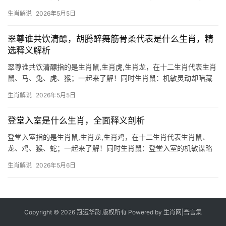
生肖鼠之人天生聪慧，善于察言观色，然其性急求快，常因思虑不
生肖解说
2026年5月5日
周而白费心力，明年甲辰年，水火相冲，29岁者事业恐遭打压，项
目易被他人横夺
翠尊谁共饮清醥，胡腾醉舞筋骨柔代表是什么生肖，精
选释义解析
翠尊谁共饮清醥指的是生肖鼠,生肖虎,生肖龙，在十二生肖代表生肖
鼠、马、兔、虎、猴；一起来了解！同时生肖鼠：机敏灵动却暗藏
风波 2026年对生肖鼠而言，可谓吉凶并存，上半年事业宫受“天解”
生肖解说
2026年5月5日
星照拂，项目推进顺遂，尤其29岁至51岁者易得贵人提携，然下半
年“劫煞”
登堂入室是什么生肖，全面释义剖析
登堂入室指的是生肖鼠,生肖龙,生肖鸡，在十二生肖代表生肖鼠、
龙、鸡、猴、蛇；一起来了解！同时生肖鼠：登堂入室的机敏谋略
“登堂入室”一词，原指学问由浅入深，而在生肖文化中，生肖鼠恰是
生肖解说
2026年5月6日
这一智慧的化身，鼠年出生者天生具备敏锐的洞察力，能从小细节
中捕捉大机遇
Copyright © 2026 冠迈华韵 版权所有 Powered by
生肖网
|
吾言集