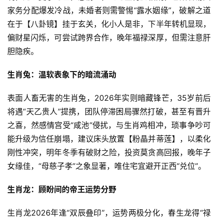
家务分配爆发冷战，未婚者则需警惕“露水姻缘”，破解之道
在于【八卦镜】挂于玄关，化小人是非，下半年转机显现，
偏财星闪烁，可尝试跨界合作，晚年福禄深厚，但需注意肝
胆隐疾。
生肖兔：温软表象下的暗流涌动
表面人畜无害的生肖兔，2026年实则暗藏锋芒，35岁前后
将遇“天乙贵人”提携，团队停滞困局骤然打破，甚至有晋升
之喜，然感情宫受“咸池”侵扰，与生肖鸡相冲，琐事争吵可
能升级为信任崩塌，建议床头放置【粉晶并蒂莲】，以柔化
刚性冲突，明年冬季有破财之险，投资莫贪高回报，晚年子
女缘佳，“母慈子孝”之象显著，唯住宅宜避开正西“兑位”。
生肖龙：顾盼间的帝王运势分野
生肖龙2026年逢“双辰叠印”，运势两极分化，春生龙得“禄