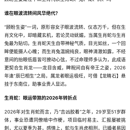
谁在眼波流转间风华绝代？
“顾盼生姿”一词，原形容女子眼波流转、仪态万千，但在生
肖文化中，却暗藏玄机，若论灵动妩媚，当属生肖蛇与生肖
兔最为贴切。生肖蛇天生自带神秘气质，目光如丝，一个回
眸便能摄人心魄；而生肖兔温婉纯良，眼神清澈如露，不经
意间的抬眼低眉皆可撩动心弦，不过命理师多认为，此成语
更契合生肖龙——龙目含威，睥睨间自有帝王之姿，2026
年逢“辰巳相生”之局，属龙者眼运极旺，可借【龙睛石】悬
挂于东南位，助事业贵人显达。
生肖蛇：眼运带煞的2026年转折点
2026年对生肖蛇而言，乃“吉凶胶着”之年，29岁至51岁群
体，事业恐遭同僚暗中作梗，项目临时易主、汇报屡被挑
刺，尤以夏季为甚，感情上，蛇与生肖虎相刑，已婚者易因