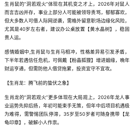
生肖鼠的“洞若观火”体现在其机变之才上，2026年对鼠人
而言吉凶并存，事业上部分人可能被领导责骂，郁郁寡欢，
但大多数人可借人际网逆袭，需格外留意职场边缘化风险，
尤其是40岁左右者，建议办公桌放置【黄水晶树】，稳固
贵人运。
感情婚姻中,生肖鼠与生肖马相冲，性格差异易引发矛盾，
下半年若遇信任危机，可佩戴【粉晶狐狸】增进姻缘，晚年
财运亨通，但需防他人借贷拖累，投资宜守不宜攻。
【生肖龙：腾飞前的蛰伏之象】
生肖龙的“洞若观火”更多体现在大局观上，2026年龙人事
业运势先抑后扬，年初可能束手无策，但年中后项目机遇极
为难得，需警惕团队停滞，35岁至50岁者可随身携带【龙
龟印章】，破解小人作祟。