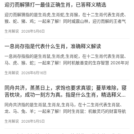
迎刃而解猜打一最佳正确生肖，已答释义精选
迎刃而解猜指的是生肖虎,生肖蛇,生肖猴，在十二生肖代表生肖虎、
猴、蛇、猪、鸡；一起来了解！同时威震山林，迎刃而解的王者气
度 生肖虎自古被视为勇猛与智慧的化身，成语“虎啸风生”形容其威
生肖解说
2026年5月6日
势如破竹之势，困境迎刃而解，属虎人下半年逢“三合”吉星，事业如
猛虎添翼，
一息尚存指是代表什么生肖，准确释义解读
一息尚存指指的是生肖鼠,生肖虎,生肖蛇，在十二生肖代表生肖鼠、
马、虎、猴、蛇；一起来了解！同时机敏善变的生存智慧 2026年对
生肖鼠而言是吉凶并存的一年，下半年易遇“破财不止”之困，尤其
生肖解说
2026年6月16日
29岁至51岁者需警惕项目被抢或团队停滞，但生肖鼠天生灵活，若
能以“
同舟共济，蒸蒸日上，求饱也要求真银；蔓草难除，寝
苦枕块，成功一刻方为真。指是什么生肖，精选释义解
析
同舟共济指的是生肖鼠,生肖龙,生肖马，在十二生肖代表生肖鼠、
龙、马、兔、羊；一起来了解！同时生肖鼠：机敏灵巧的财富导航
者 “同舟共济”恰如生肖鼠的生存智慧，他们天生擅聚人脉，危机中
生肖解说
2026年5月5日
总能借力突围，2024甲辰年，水木相生，属鼠人偏财星动，尤其下
半年【黄水