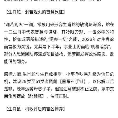
【生肖蛇：洞若观火的智慧象征】
“洞若观火”一词，常被用来形容生肖蛇的敏锐与深邃，蛇在
十二生肖中代表智慧与谋略，其冷眼旁观、一击必中的特
性，恰如成语所描述的“洞察一切”之能，2026年对生肖蛇
而言极为关键，尤其是下半年，事业上将面临“明枪暗箭”，
部分人恐遭团队停滞或项目被抢，但若能发挥蛇性隐忍，反
能借势翻身。
感情方面,生肖蛇与生肖虎相刑，小事争吵易升级为信任危
机，建议29岁至51岁者佩戴【黑曜石手链】，以化解口舌
是非，晚年运势母慈子孝，但需注意破财不止之虞，家中东
南角可摆放【麒麟瓶】，催旺正财。
【生肖鼠：机敏背后的吉凶博弈】