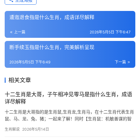
逶迤退食指是什么生肖，成语详尽解释
上一篇
2026年5月5日 下午6:47
断手续玉指是什么生肖，完美解析呈现
2026年5月5日 下午6:49
下一篇
相关文章
十二生肖是大哥，子午相冲见零马是指什么生肖，成语
详尽解释
十二生肖是大哥指的是生肖鼠,生肖龙,生肖马，在十二生肖代表生肖
鼠、马、龙、兔、猪；一起来了解！同时【生肖鼠：机敏善谋的智
慧之星】 生肖鼠位居十二生肖之首，自古被视为机敏与财富的象
生肖解说
2026年5月14日
征，2026年对属鼠人而言极为关键，尤其是下半年，事业易遇“项目
被抢”或“团队停