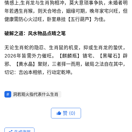
情感上,生肖龙与生肖狗相冲，莫大意琐事争执，未婚者明
年若遇生肖猴，则天合地合，姻缘可期，晚年家宅兴旺，但
健康需防心火过旺，卧室悬挂【五行葫芦】为佳。
破解之道：风水物品点睛之笔
无论生肖蛇的隐忍、生肖鼠的机变，抑或生肖龙的蛰伏，
2026年皆需外力催旺。【麒麟瓶】镇宅、【黑曜石】辟
邪、【黄水晶】聚财，三者择一而用，破局之法自在其中，
切记：吉凶本相依，行动定乾坤。
洞若观火指代表什么生肖
赞
(0)
生成海报