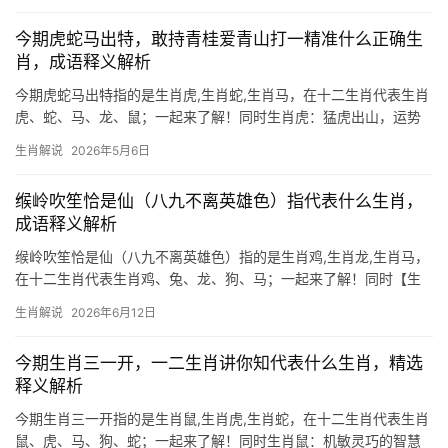
凶。 “
今期虎蛇马出特，敢持青桂爱青山打一精准什么正确生
肖，成语释义解析
今期虎蛇马出特指的是生肖虎,生肖蛇,生肖马，在十二生肖代表生肖
虎、蛇、马、龙、鼠；一起来了解！同时生肖虎：猛虎出山，运势
翻腾 今年下半年，生肖虎逢“寅木生火”之局，事业如猛虎添翼，极
生肖解说
2026年5月6日
为难得，29岁者易遇贵人提携，41岁则需防“白虎煞”冲撞，破财不
止，建议在办
缑岭吹笙恰是仙（八九不离英雄色）指代表什么生肖，
成语释义解析
缑岭吹笙恰是仙（八九不离英雄色）指的是生肖鸡,生肖龙,生肖马，
在十二生肖代表生肖鸡、兔、龙、狗、马；一起来了解！同时【生
肖鸡：缑岭吹笙恰是仙的玄机】 “缑岭吹笙恰是仙”暗藏生肖鸡的意
生肖解说
2026年6月12日
象，笙音清越如鸡鸣报晓，仙姿飘逸恰合酉鸡的灵性，2026年对生
肖鸡而言极为关键，尤其是29岁至
今期生肖三一开，一二生肖讲你知代表什么生肖，精选
释义解析
今期生肖三一开指的是生肖鼠,生肖虎,生肖蛇，在十二生肖代表生肖
鼠、虎、马、狗、蛇；一起来了解！同时生肖鼠：机敏灵巧的智慧