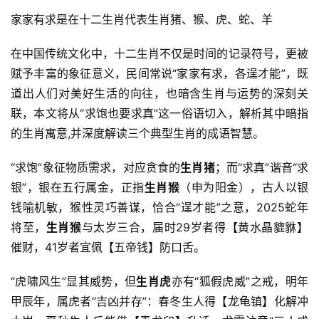
家家有求是在十二生肖代表生肖猪、猴、虎、蛇、羊
在中国传统文化中，十二生肖不仅是时间的记录符号，更被
赋予丰富的象征意义，民间常说“家家有求，各逞才能”，既
道出人们对美好生活的向往，也暗含生肖与运势的深刻关
联，本文将从“求饱也要求真”这一俗语切入，解析其中暗指
的生肖寓意,并深度解读三个典型生肖的成语智慧。
“求饱”象征物质需求，对应贪食的
生肖猪
；而“求真”谐音“求
银”，银在五行属金，正指
生肖猴
（申为阳金），古人以银
钱喻机敏，猴性灵巧善谋，恰合“逞才能”之意，2025蛇年
将至，
生肖猴
与太岁三合，届时29岁者得【黄水晶貔貅】
催财，41岁者宜佩【五帝钱】防口舌。
“虎啸风生”显其威势，但
生肖虎
亦有“狐假虎威”之戒，明年
甲辰年，属虎者“吉凶并存”：春冬生人得【龙龟镇】化解冲