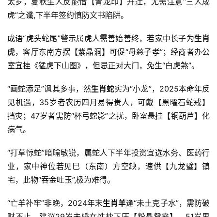
太岁，夏秋生人反能借【青龙印】升迁，尤需注意“三人成
虎”之谶,下半年签约慎防文书陷阱。
成语“虎头蛇尾”警示属虎人需善始善终，若家中长子为
生肖
虎
，客厅东南方摆【紫晶洞】可促“母慈子孝”；经商者办公
室宜挂《猛虎下山图》，但忌正对大门，免生“白虎煞”。
“画蛇添足”讽其多事，然
生肖蛇
实为“小龙”，2025本命年反
见机遇，35岁者农历四月易得贵人，可戴【黑曜石蛇戒】
挡灾；47岁者需防“杯弓蛇影”之扰，卧室悬挂【铜葫芦】化
病气。
“打草惊蛇”暗喻敏锐，属蛇人下半年投资宜选水务、医药行
业，家中神位若见巳（东南）方空缺，速供【九龙璧】镇
宅，此物“吞金吐玉”,极为难得。
“亡羊补牢”非晚，2024年末
生肖羊
逢“未土克子水”，需防破
财不止，建议29岁未婚女性枕下压【粉晶鸳鸯】，51岁男