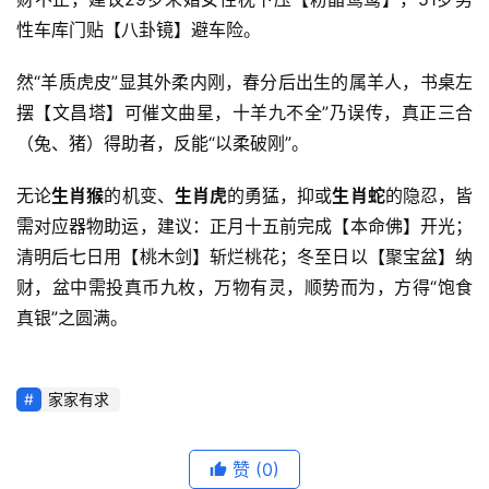
性车库门贴【八卦镜】避车险。
然“羊质虎皮”显其外柔内刚，春分后出生的属羊人，书桌左
摆【文昌塔】可催文曲星，十羊九不全”乃误传，真正三合
（兔、猪）得助者，反能“以柔破刚”。
无论
生肖猴
的机变、
生肖虎
的勇猛，抑或
生肖蛇
的隐忍，皆
需对应器物助运，建议：正月十五前完成【本命佛】开光；
清明后七日用【桃木剑】斩烂桃花；冬至日以【聚宝盆】纳
财，盆中需投真币九枚，万物有灵，顺势而为，方得“饱食
真银”之圆满。
家家有求
赞
(0)