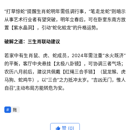
“打草惊蛇”提醒生肖蛇明年需低调行事，“笔走龙蛇”则暗示
从事艺术行业者有望突破，明年立春后，可在卧室东南方放
置【紫水晶洞】，引动“蛇化蛟龙”的升格运势。
破解之道：三生肖联动建议
若家中有生肖鼠、虎、蛇成员，2024年需注重“水火既济”
的平衡，客厅中央悬挂【太极八卦镜】，可协调三者气场；
农历八月前后，建议共佩戴【红绳三合手链】（鼠龙猴、虎
马狗、蛇鸡牛），以“三合”之力抵冲太岁。“吉凶无门，惟人
自召”,主动布局方能转危为安。
拖
赞
(0)