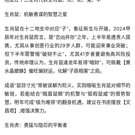
生肖鼠：机敏善谋的智慧之星
生肖鼠在十二地支中对应“子”，象征新生与开端，2024甲
辰年对生肖鼠而言，是“吉凶并存”之年，上半年易遇贵人提
携，尤其从事创意行业的29岁人群，可能迎来事业突破；
但下半年需警惕“破财不止”，尤其41岁者要避免高风险投
资，传统命理认为，生肖鼠逢龙年易得“暗财”，可佩戴【黄
水晶貔貅】催旺偏财运，化解“子辰相害”之局。
成语“鼠目寸光”常被误解为贬义，实则暗喻生肖鼠对细节的
敏锐，若能结合“贼眉鼠眼”的机警与“狐假鼠威”的借势智
慧，明年可成“极为难得”的翻身机遇，建议在书房摆放【文
昌塔】,增强决策力。
生肖虎：勇猛与隐忍的平衡者