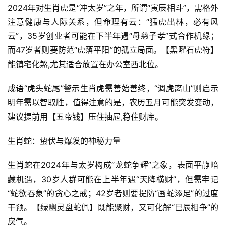
2024年对生肖虎是“冲太岁”之年，所谓“寅辰相斗”，需格外
注意健康与人际关系，但命理有云：“猛虎出林，必有风
云”，35岁创业者可能在下半年遇“母慈子孝”式合作机缘；
而47岁者则要防范“虎落平阳”的孤立局面。【黑曜石虎符】
能镇宅化煞,尤其适合放置在办公室西北位。
成语“虎头蛇尾”警示生肖虎需善始善终，“调虎离山”则启示
明年需以智取胜，值得注意的是，农历五月可能突发变动，
建议提前用【五帝钱】压住抽屉,稳住财库。
生肖蛇：蛰伏与爆发的神秘力量
生肖蛇在2024年与太岁构成“龙蛇争辉”之象，表面平静暗
藏机遇，30岁人群可能在上半年遇“天降横财”，但需牢记
“蛇欲吞象”的贪心之戒；42岁者则要提防“画蛇添足”的过度
干预。【绿幽灵盘蛇佩】既能聚财，又可化解“巳辰相争”的
戾气。