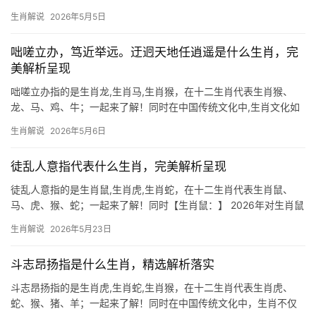
2024甲辰年对生肖鼠而言可谓吉凶并存，上半年受“天解”星照拂，
生肖解说
2026年5月5日
职场遇贵人提携，尤其29岁者易获跨界合作机遇，但下半年“飞符”
入宫，需防
咄嗟立办，笃近举远。迂迥天地任逍遥是什么生肖，完
美解析呈现
咄嗟立办指的是生肖龙,生肖马,生肖猴，在十二生肖代表生肖猴、
龙、马、鸡、牛；一起来了解！同时在中国传统文化中,生肖文化如
同一幅绵延千年的画卷，将天地人伦、吉凶祸福巧妙地编织其中，
生肖解说
2026年5月6日
我们便从“咄嗟立办，笃近举远，迂回天地任逍遥”这一充满哲思的意
象出发，探寻
徒乱人意指代表什么生肖，完美解析呈现
徒乱人意指的是生肖鼠,生肖虎,生肖蛇，在十二生肖代表生肖鼠、
马、虎、猴、蛇；一起来了解！同时【生肖鼠：】 2026年对生肖鼠
而言，是吉凶并存的一年，上半年事业易遭打压，团队停滞不前，
生肖解说
2026年5月23日
部分人甚至因项目被抢而郁郁寡欢，但下半年转机显现，尤其29岁
至51岁者
斗志昂扬指是什么生肖，精选解析落实
斗志昂扬指的是生肖虎,生肖蛇,生肖猴，在十二生肖代表生肖虎、
蛇、猴、猪、羊；一起来了解！同时在中国传统文化中，生肖不仅