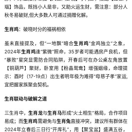
瑙】饰品，既挡小人是非，又助火运生财，需注意：部分人
秋冬易破财,但大多数人可通过捐赠化解。
生肖鸡
：破晓时分的福祸相依
虽未直接提及，但“一地飘”暗合
生肖鸡
“金鸡独立”之象，
2024年
生肖鸡
逢“紫微”照命，35岁者可能遇房产良机，但
“暴败”星突显需防合同陷阱，开春后可在办公桌左角放置
【铜葫芦】聚财，卧室用【粉晶鸳鸯】增强姻缘，命理提
示：酉时（17-19点）出生者明年极为难得“母慈子孝”家运,
宜把握家族聚会契机。
生肖联动与破解之道
三生肖中，
生肖龙
与
生肖马
形成“火土相生”格局，合作项目
易成；而
生肖鸡
需避免与
生肖兔
直接冲突，建议所有群体在
2024年立春后三日行“开库礼”，用【聚宝盆】盛满五谷，