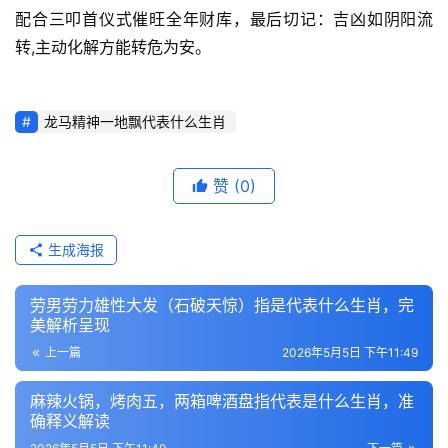
配合三叩首仪式催旺全年财库，最后切记：吉凶如阴阳流
转,主动化解方能转危为安。
龙马精神一地飘代表什么生肖
赞
(0)
生成海报
劳男劳力雄性大发（石破天惊）指是代表什么生肖，完
美解析呈现
上一篇
2026年5月5日 下午11:49
麻辣火锅，烤肉五，两箱啤酒盘指代表是什么生肖，准
确释义解读