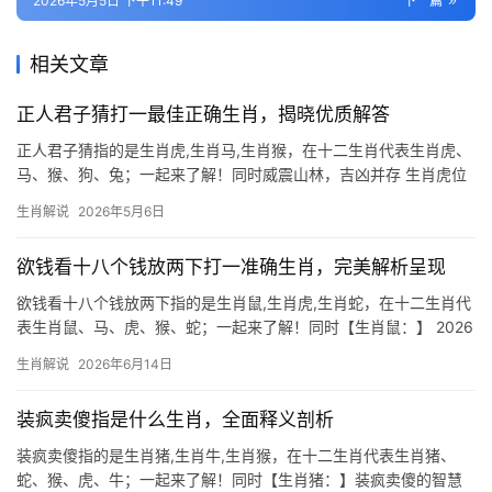
2026年5月5日 下午11:49
下一篇
相关文章
正人君子猜打一最佳正确生肖，揭晓优质解答
正人君子猜指的是生肖虎,生肖马,生肖猴，在十二生肖代表生肖虎、
马、猴、狗、兔；一起来了解！同时威震山林，吉凶并存 生肖虎位
居十二生肖第三，象征勇猛与权威，古语云“虎啸风生”，属虎人天生
生肖解说
2026年5月6日
带煞气，行事果敢，但易因冲动破财，2024甲辰年，生肖虎与太岁
无冲，事
欲钱看十八个钱放两下打一准确生肖，完美解析呈现
欲钱看十八个钱放两下指的是生肖鼠,生肖虎,生肖蛇，在十二生肖代
表生肖鼠、马、虎、猴、蛇；一起来了解！同时【生肖鼠：】 2026
年对生肖鼠而言，是吉凶参半的一年，上半年易遇“破财不止”之困，
生肖解说
2026年6月14日
尤其29岁至51岁者，事业上恐遭打压，项目被抢或团队停滞，职场
中郁郁寡欢，然
装疯卖傻指是什么生肖，全面释义剖析
装疯卖傻指的是生肖猪,生肖牛,生肖猴，在十二生肖代表生肖猪、
蛇、猴、虎、牛；一起来了解！同时【生肖猪：】装疯卖傻的智慧