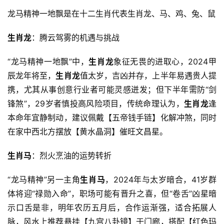
龙马精神一地飘是在十二生肖代表生肖龙、马、鸡、兔、鼠
生肖龙
：腾云驾雾的机遇与挑战
“龙马精神一地飘”中，
生肖龙
象征无畏的进取心，2024甲
辰龙年将至，
生肖龙
值太岁，吉凶并存，上半年易遇贵人提
携，尤其从事创意行业者可能灵感迸发；但下半年需防“剑
锋煞”，29岁者慎投高风险项目，传统命理认为，
生肖龙
逢
本命年宜静制动，建议佩戴【五帝钱手链】化解冲煞，同时
在家中西北方摆放【黄水晶洞】催旺文昌星。
生肖马
：烈火烹油的运势转折
“龙马精神”另一主角
生肖马
，2024年与太岁暗合，41岁群
体将迎“禄勋入命”，职场可能有晋升之喜，但“卷舌”凶星暗
示口舌是非，明年农历五月后，合作运渐强，适合拓展人
脉，风水上推荐悬挂【九宫八卦镜】于门廊，搭配【红色玛