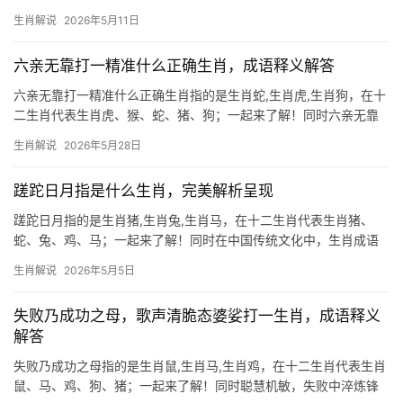
生存术 民间常说“扮猪吃老虎”，生肖猪之人最擅此道，表面憨厚懵
生肖解说
2026年5月11日
懂，实则大智若愚，2026年逢“天德”吉星照拂，事业上若遇团队倾
轧或项目
六亲无靠打一精准什么正确生肖，成语释义解答
六亲无靠打一精准什么正确生肖指的是生肖蛇,生肖虎,生肖狗，在十
二生肖代表生肖虎、猴、蛇、猪、狗；一起来了解！同时六亲无靠
的孤勇者 “六亲无靠”在命理中常指亲友助力薄弱，而生肖虎恰是此
生肖解说
2026年5月28日
象的典型代表，虎为寅木，性刚烈独行，早年多因性格强势与亲友
疏远，甚至因直言不讳得罪贵人，2
蹉跎日月指是什么生肖，完美解析呈现
蹉跎日月指的是生肖猪,生肖兔,生肖马，在十二生肖代表生肖猪、
蛇、兔、鸡、马；一起来了解！同时在中国传统文化中，生肖成语
承载着丰富的寓意与智慧。\”蹉跎日月\”常被用来形容虚度光阴，而
生肖解说
2026年5月5日
在生肖文化中，这一成语与特定属相的性格特质紧密相连，本文将
深入解读三个生肖
失败乃成功之母，歌声清脆态婆娑打一生肖，成语释义
解答
失败乃成功之母指的是生肖鼠,生肖马,生肖鸡，在十二生肖代表生肖
鼠、马、鸡、狗、猪；一起来了解！同时聪慧机敏，失败中淬炼锋