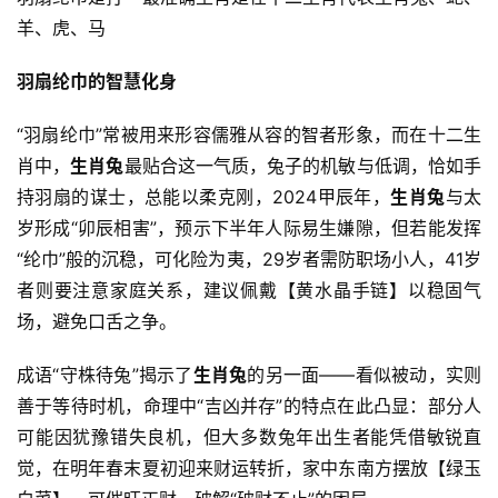
羊、虎、马
羽扇纶巾的智慧化身
“羽扇纶巾”常被用来形容儒雅从容的智者形象，而在十二生
肖中，
生肖兔
最贴合这一气质，兔子的机敏与低调，恰如手
持羽扇的谋士，总能以柔克刚，2024甲辰年，
生肖兔
与太
岁形成“卯辰相害”，预示下半年人际易生嫌隙，但若能发挥
“纶巾”般的沉稳，可化险为夷，29岁者需防职场小人，41岁
者则要注意家庭关系，建议佩戴【黄水晶手链】以稳固气
场，避免口舌之争。
成语“守株待兔”揭示了
生肖兔
的另一面——看似被动，实则
善于等待时机，命理中“吉凶并存”的特点在此凸显：部分人
可能因犹豫错失良机，但大多数兔年出生者能凭借敏锐直
觉，在明年春末夏初迎来财运转折，家中东南方摆放【绿玉