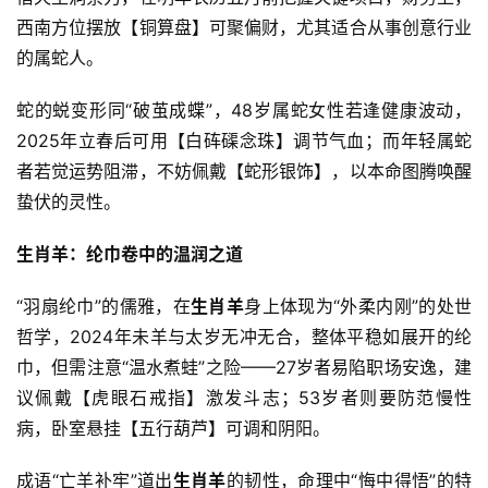
西南方位摆放【铜算盘】可聚偏财，尤其适合从事创意行业
的属蛇人。
蛇的蜕变形同“破茧成蝶”，48岁属蛇女性若逢健康波动，
2025年立春后可用【白砗磲念珠】调节气血；而年轻属蛇
者若觉运势阻滞，不妨佩戴【蛇形银饰】，以本命图腾唤醒
蛰伏的灵性。
生肖羊：纶巾卷中的温润之道
“羽扇纶巾”的儒雅，在
生肖羊
身上体现为“外柔内刚”的处世
哲学，2024年未羊与太岁无冲无合，整体平稳如展开的纶
巾，但需注意“温水煮蛙”之险——27岁者易陷职场安逸，建
议佩戴【虎眼石戒指】激发斗志；53岁者则要防范慢性
病，卧室悬挂【五行葫芦】可调和阴阳。
成语“亡羊补牢”道出
生肖羊
的韧性，命理中“悔中得悟”的特