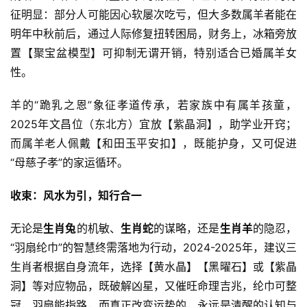
征明显：部分人可能因心软屡次吃亏，但大多数属羊者能在
明年中秋前后，通过人际修复扭转困局，财务上，冰箱旁放
置【聚宝盆模型】可抑制无谓开销，特别适合已婚属羊女
性。
羊的“跪乳之恩”象征孝道传承，若家族中有属羊孩童，
2025年文昌位（东北方）宜放【紫晶洞】，助学业开窍；
而属羊老人佩戴【和田玉平安扣】，既能护身，又可促进
“母慈子孝”的家运循环。
收束：风水为引，知行合一
无论是
生肖兔
的机敏、
生肖蛇
的谋略，还是
生肖羊
的隐忍，
“羽扇纶巾”的智慧终需落地为行动，2024-2025年，建议三
生肖者根据自身流年，选择【黄水晶】【黑曜石】或【紫晶
洞】等对应物品，既破解凶星，又催旺命理吉兆，纶巾可整
冠，羽扇能指路，而真正改变运势的，永远是清醒的认知与