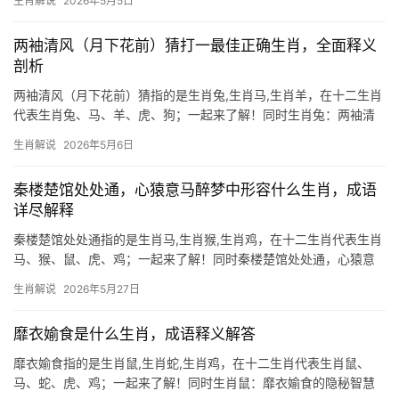
生肖解说
2026年5月5日
力，或似秋日蛇行曲折散乱，在生肖文化中，蚯蚓对应生肖龙（地
龙之别称），蛇则直指
两袖清风（月下花前）猜打一最佳正确生肖，全面释义
剖析
两袖清风（月下花前）猜指的是生肖兔,生肖马,生肖羊，在十二生肖
代表生肖兔、马、羊、虎、狗；一起来了解！同时生肖兔：两袖清
风的隐士智慧 “两袖清风”常被联想到生肖兔，因其天性淡泊、不争
生肖解说
2026年5月6日
不抢，月下花前的意境，恰如兔子的灵动与清雅——它们善于在静
谧中洞察机遇，却又保持距离
秦楼楚馆处处通，心猿意马醉梦中形容什么生肖，成语
详尽解释
秦楼楚馆处处通指的是生肖马,生肖猴,生肖鸡，在十二生肖代表生肖
马、猴、鼠、虎、鸡；一起来了解！同时秦楼楚馆处处通，心猿意
马醉梦中：生肖谜底解析 “秦楼楚馆处处通，心猿意马醉梦中”这句
生肖解说
2026年5月27日
诗，暗藏风流韵事与心神不定之态，若论生肖，当属生肖马与生肖
猴最为贴切。生肖马
靡衣媮食是什么生肖，成语释义解答
靡衣媮食指的是生肖鼠,生肖蛇,生肖鸡，在十二生肖代表生肖鼠、
马、蛇、虎、鸡；一起来了解！同时生肖鼠：靡衣媮食的隐秘智慧