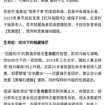
白菜】，可催旺正财，破解“破财不止”的困局。
民俗中,兔象征“母慈子孝”的家庭和谐，若家中有属兔长者，
2025年春节前后宜用【红玛瑙摆件】增强子孙缘，尤其利
于独居老人，而年轻属兔者若逢感情阻滞，不妨在卧室悬挂
【鸳鸯图】，借传统意象催动姻缘。
生肖蛇：纶巾下的暗藏锋芒
“羽扇纶巾”的飘逸亦暗合
生肖蛇
的智慧，蛇的冷峻与谋略，
恰似纶巾下的一双锐眼，2024年三合太岁，属蛇人事业将
现“极为难得”的上升期，尤其35岁者有望在秋冬季获贵人提
携，但需警惕“吉中藏凶”——过露锋芒易招妒，建议办公桌
放置【黑曜石貔貅】镇煞，同时保持纶巾般的低调姿态。
成语“画蛇添足”警示
生肖蛇
需克制完美主义，命理显示，部
分蛇年出生者会因过度修饰方案而错失良机，但大多数能凭
借天生洞察力，在明年农历五月前把握关键项目，财务上，