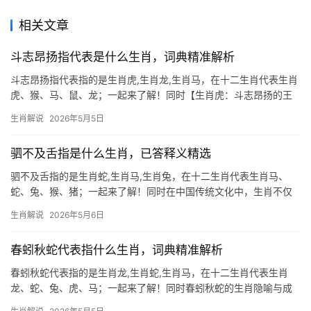
相关文章
斗志昂扬指代表是什么生肖，词典精准解析
斗志昂扬指代表指的是生肖虎,生肖龙,生肖马，在十二生肖代表生肖
虎、猴、马、鼠、龙；一起来了解！同时【生肖虎：斗志昂扬的王
者风范】 斗志昂扬在生肖文化中，首推【生肖虎】，虎为百兽之
生肖解说
2026年5月5日
王，天生带着披荆斩棘的气势，尤其2026年下半年，【生肖虎】的
事业运势将迎来“极
驷不及舌指是什么生肖，已答释义精选
驷不及舌指的是生肖蛇,生肖马,生肖兔，在十二生肖代表生肖马、
蛇、兔、猴、猪；一起来了解！同时在中国传统文化中，生肖不仅
是时间的标记，更是命运与性格的隐喻，成语“驷不及舌”出自《论
生肖解说
2026年5月6日
语》，意为言语一旦出口，纵使四匹快马也难以追回，暗喻谨言慎
行的重要性，若将
春蚓秋蛇代表指什么生肖，词典精准解析
春蚓秋蛇代表指的是生肖龙,生肖蛇,生肖马，在十二生肖代表生肖
龙、蛇、兔、虎、马；一起来了解！同时春蚓秋蛇的生肖隐喻与成
语溯源 “春蚓秋蛇”原为书法术语，形容笔画如春天蚯蚓般绵软无