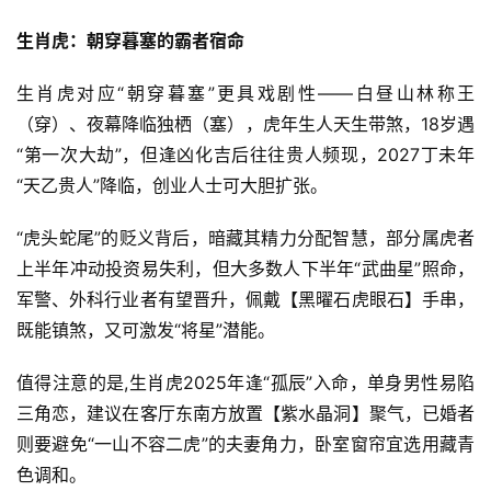
生肖虎：朝穿暮塞的霸者宿命
生肖虎对应“朝穿暮塞”更具戏剧性——白昼山林称王
（穿）、夜幕降临独栖（塞），虎年生人天生带煞，18岁遇
“第一次大劫”，但逢凶化吉后往往贵人频现，2027丁未年
“天乙贵人”降临，创业人士可大胆扩张。
“虎头蛇尾”的贬义背后，暗藏其精力分配智慧，部分属虎者
上半年冲动投资易失利，但大多数人下半年“武曲星”照命，
军警、外科行业者有望晋升，佩戴【黑曜石虎眼石】手串，
既能镇煞，又可激发“将星”潜能。
值得注意的是,生肖虎2025年逢“孤辰”入命，单身男性易陷
三角恋，建议在客厅东南方放置【紫水晶洞】聚气，已婚者
则要避免“一山不容二虎”的夫妻角力，卧室窗帘宜选用藏青
色调和。