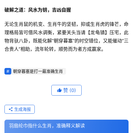
破解之道：风水为钥，吉凶自握
无论生肖鼠的机变、生肖牛的坚韧，抑或生肖虎的锋芒，命
理格局皆可借风水调衡，紧要关头当请【龙龟镇】压宅，此
物背驮八卦，既能化解“朝穿暮塞”的时空错位，又能催动“三
合贵人”相助，流年轮转，顺势而为者方成赢家。
朝穿暮塞是打一最准确生肖
赞
(0)
生成海报
羽扇纶巾指什么生肖，准确释义解读