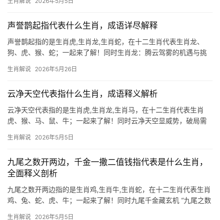
生肖解说
2026年5月5日
最能契合这一形象，虎为百兽之王，天生带有不怒自威的气场，古
人云“虎啸山林
声誉鹊起指代表什么生肖，成语详尽解释
声誉鹊起指的是生肖虎,生肖龙,生肖蛇，在十二生肖代表生肖龙、
狗、虎、猴、蛇；一起来了解！同时生肖龙：腾云驾雾的机遇与挑
战 2026年对生肖龙而言极为难得，既是“三合太岁”的吉年，又暗藏
生肖解说
2026年5月26日
“剑锋煞”的锋芒，事业上，29岁至51岁的龙人将迎来“鲤鱼跃龙门”之
云净天空代表指什么生肖，成语释义解析
云净天空代表指的是生肖虎,生肖龙,生肖马，在十二生肖代表生肖
虎、猴、马、鼠、牛；一起来了解！同时云净天空显威势，破局需
借【青龙剑】 “云净天空”一词，常喻指豁然开朗之境，于十二生肖
生肖解说
2026年5月5日
中，生肖虎最得其神韵，虎踞山林，天生傲骨，恰似拨云见日后的
坦荡前程，然202
九尾之数开两边，千金一撒二值钱指代表是什么生肖，
全面释义剖析
九尾之数开两边指的是生肖鸡,生肖牛,生肖蛇，在十二生肖代表生肖
鸡、兔、蛇、虎、牛；一起来了解！同时九尾千金藏玄机 “九尾之数
开两边，千金一撒二值钱”暗藏生肖鸡，九尾拆分得“九”与“尾”（鸟
生肖解说
2026年5月5日