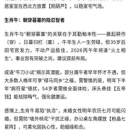
居家宜在西北方放置【铜葫芦】，以稳家宅气场。
生肖牛：朝穿暮塞的隐忍智者
生肖牛与“朝穿暮塞”的关联在于其勤勉本性——晨起耕作
（穿）、日暮归栏（塞），牛年生人一生劳碌，但35岁后
田宅宫发力，不动产运极佳，2026丙午年将逢“火土相
生”，事业宫有突破之兆，建议提前布局。
成语“牛刀小试”揭示其潜能，部分属牛者早年怀才不遇，但
大多数人晚年可享“禄马同乡”之福，需警惕的是，明年下半
年“病符星”侵扰，54岁者需做全面体检，床头悬挂【五帝
钱】能祛除晦气，强化健康运。
感情上,生肖牛易陷“执念”，未婚女性明年农历七月可能闪
婚，但需防“墙外桃花”干扰正缘，办公桌左角摆放【粉晶七
星阵】，可柔化固执心性，助姻缘和合。