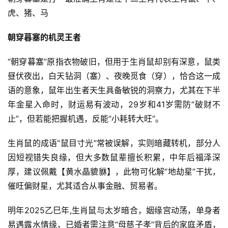
虎、猪、马
朝穿暮塞的机灵王者
“朝穿暮塞”原指衣物破旧，但用于生肖鼠却别有深意，鼠类
昼伏夜出，白天钻洞（塞）、夜晚觅食（穿），恰合这一成
语的意象，鼠年出生者天生具备敏锐的洞察力，尤其在下半
年金星入命时，财运易有波动，29岁和41岁需防“破财不
止”，但若能把握机遇，反能“小耗转大旺”。
生肖鼠的成语“鼠目寸光”常被误解，实则暗藏转机，部分人
因短视错失良缘，但大多数鼠辈擅长积累，中年后福泽深
厚，建议佩戴【黄水晶貔貅】，此物可化解“地劫星”干扰，
催旺偏财星，尤其适合从事金融、贸易者。
明年2025乙巳年,生肖鼠与太岁暗合，姻缘宫动荡，单身者
易遇露水情缘，已婚者需注意“母慈子孝”背后的家庭矛盾，