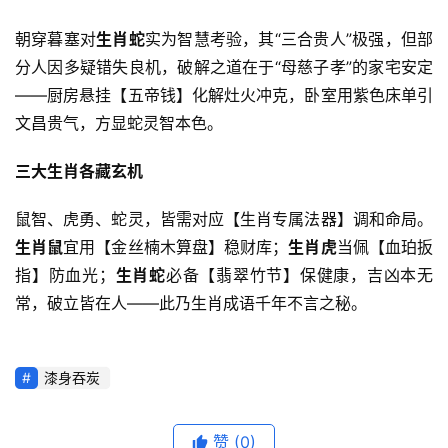
朝穿暮塞对
生肖蛇
实为智慧考验，其“三合贵人”极强，但部
分人因多疑错失良机，破解之道在于“母慈子孝”的家宅安定
——厨房悬挂【五帝钱】化解灶火冲克，卧室用紫色床单引
文昌贵气，方显蛇灵智本色。
三大生肖各藏玄机
鼠智、虎勇、蛇灵，皆需对应【生肖专属法器】调和命局。
生肖鼠
宜用【金丝楠木算盘】稳财库；
生肖虎
当佩【血珀扳
指】防血光；
生肖蛇
必备【翡翠竹节】保健康，吉凶本无
常，破立皆在人——此乃生肖成语千年不言之秘。
漆身吞炭
赞
(0)