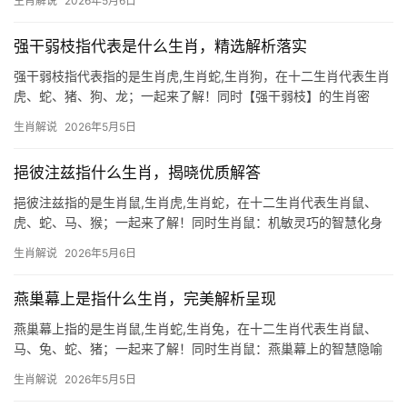
生肖解说
2026年5月6日
慎求索，这一意象与生肖牛的秉性高度契合：老牛耕田时步步踏
实，即便蒙眼
强干弱枝指代表是什么生肖，精选解析落实
强干弱枝指代表指的是生肖虎,生肖蛇,生肖狗，在十二生肖代表生肖
虎、蛇、猪、狗、龙；一起来了解！同时【强干弱枝】的生肖密
码：生肖虎的王者困局 “强干弱枝”一词，原指树干粗壮而枝条细
生肖解说
2026年5月5日
弱，暗喻主强辅弱、根基不稳，在生肖文化中，唯有生肖虎最能诠
释此象，虎为百兽之王，
挹彼注兹指什么生肖，揭晓优质解答
挹彼注兹指的是生肖鼠,生肖虎,生肖蛇，在十二生肖代表生肖鼠、
虎、蛇、马、猴；一起来了解！同时生肖鼠：机敏灵巧的智慧化身
在十二地支中,生肖鼠位列首位，象征智慧与机遇，民间常说“鼠咬天
生肖解说
2026年5月6日
开”，传说天地初开时，是老鼠用牙齿啃破混沌，为万物带来生机，
这种动物虽
燕巢幕上是指什么生肖，完美解析呈现
燕巢幕上指的是生肖鼠,生肖蛇,生肖兔，在十二生肖代表生肖鼠、
马、兔、蛇、猪；一起来了解！同时生肖鼠：燕巢幕上的智慧隐喻
“燕巢幕上”这一成语，常被用来形容处境危险却不自知，在十二生肖
生肖解说
2026年5月5日
中，生肖鼠与之关联最为紧密，鼠性机敏，善于在夹缝中求生，但