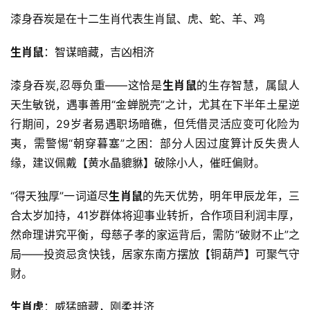
漆身吞炭是在十二生肖代表生肖鼠、虎、蛇、羊、鸡
生肖鼠
：智谋暗藏，吉凶相济
漆身吞炭,忍辱负重——这恰是
生肖鼠
的生存智慧，属鼠人
天生敏锐，遇事善用“金蝉脱壳”之计，尤其在下半年土星逆
行期间，29岁者易遇职场暗礁，但凭借灵活应变可化险为
夷，需警惕“朝穿暮塞”之困：部分人因过度算计反失贵人
缘，建议佩戴【黄水晶貔貅】破除小人，催旺偏财。
“得天独厚”一词道尽
生肖鼠
的先天优势，明年甲辰龙年，三
合太岁加持，41岁群体将迎事业转折，合作项目利润丰厚，
然命理讲究平衡，母慈子孝的家运背后，需防“破财不止”之
局——投资忌贪快钱，居家东南方摆放【铜葫芦】可聚气守
财。
生肖虎
：威猛暗藏，刚柔并济