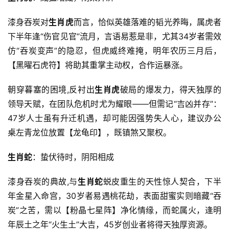
漆身吞炭对
生肖虎
而言，恰似英雄落难的韬光养晦，属虎者
下半年逢“伤官见官”流月，言语易惹是非，尤其34岁者需效
仿“吞炭变声”的隐忍，但虎威终难掩，明年农历三月后，
【黑曜石虎符】将助其重掌主动权，合作运暴涨。
朝穿暮塞的困境,反衬出
生肖虎
破局的爆发力，得天独厚的
领导天赋，在团队危机时尤为耀眼——但需记“吉凶并存”：
47岁人士虽有升迁机遇，却可能因强势失人心，建议办公
桌左青龙位放置【龙龟印】，既镇煞又聚权。
生肖蛇
：蛰伏待时，阴阳相成
漆身吞炭的典故,与
生肖蛇
蜕皮重生的天性惊人契合，下半
年金星入命宫，30岁者易遇桃花劫，表面甜蜜实则暗藏“吞
炭”之苦，需以【粉晶七星阵】净化情缘，而蛇属火，逢明
年辰土之年“火生土”大吉，45岁创业者将得天独厚资源。