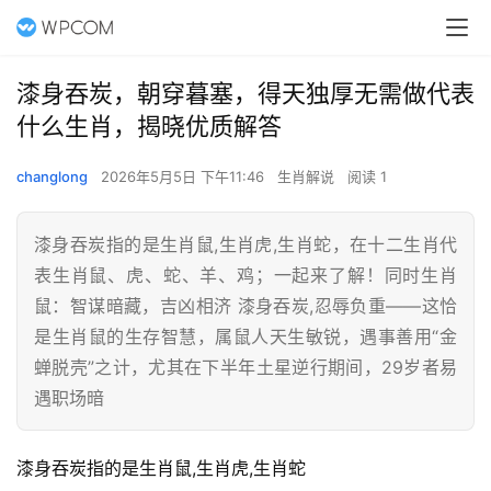
漆身吞炭，朝穿暮塞，得天独厚无需做代表
什么生肖，揭晓优质解答
changlong
2026年5月5日 下午11:46
生肖解说
阅读 1
漆身吞炭指的是生肖鼠,生肖虎,生肖蛇，在十二生肖代
表生肖鼠、虎、蛇、羊、鸡；一起来了解！同时生肖
鼠：智谋暗藏，吉凶相济 漆身吞炭,忍辱负重——这恰
是生肖鼠的生存智慧，属鼠人天生敏锐，遇事善用“金
蝉脱壳”之计，尤其在下半年土星逆行期间，29岁者易
遇职场暗
漆身吞炭指的是生肖鼠,生肖虎,生肖蛇