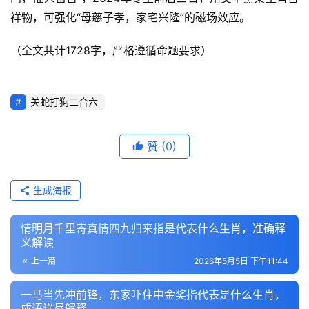
祥物，可强化“母慈子孝，家宅兴隆”的磁场效应。
（全文共计1728字，严格遵循命题要求）
关蛇打狗二合六
赞
(0)
生成海报
情明月千里寄真情四九归来指是代表什么生肖，准确释
义解读
上一篇
2026年5月5日 下午11:44
一马当先冲前锋，东家吓住中金奖指代表是什么生肖，
成语详尽解释