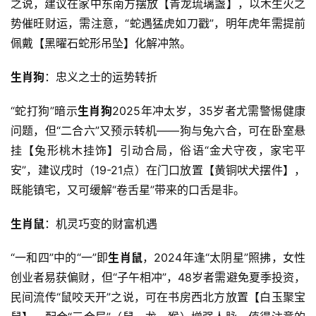
之说，建议在家中东南方摆放【青龙琉璃盏】，以木生火之
势催旺财运，需注意，“蛇遇猛虎如刀戳”，明年虎年需提前
佩戴【黑曜石蛇形吊坠】化解冲煞。
生肖狗
：忠义之士的运势转折
“蛇打狗”暗示
生肖狗
2025年冲太岁，35岁者尤需警惕健康
问题，但“二合六”又预示转机——狗与兔六合，可在卧室悬
挂【兔形桃木挂饰】引动合局，俗语“金犬守夜，家宅平
安”，建议戌时（19-21点）在门口放置【黄铜吠犬摆件】，
既能镇宅，又可缓解“卷舌星”带来的口舌是非。
生肖鼠
：机灵巧变的财富机遇
“一和四”中的“一”即
生肖鼠
，2024年逢“太阴星”照拂，女性
创业者易获偏财，但“子午相冲”，48岁者需避免夏季投资，
民间流传“鼠咬天开”之说，可在书房西北方放置【白玉聚宝