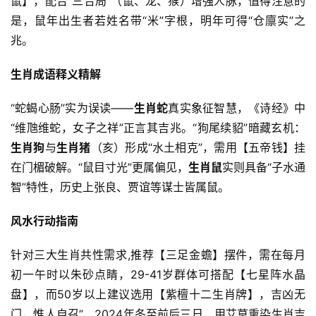
鼠】，配合“三合局”（鼠、龙、猴）增强人脉，值得注意的
是，鼠年出生者若姓名带“米”字根，明年可得“仓廪实”之
兆。
生肖成语释义精解
“蛇蝎心肠”实为误读——
生肖蛇
真实象征智慧，《诗经》中
“维虺维蛇，女子之祥”正言其吉兆。“狗尾续貂”暗藏玄机：
生肖狗
与
生肖猪
（亥）形成“水土相克”，需用【五帝钱】挂
在门楣破解。“鼠目寸光”更属偏见，
生肖鼠
实则具备“子水通
智”特性，历史上张良、贾谊等谋士皆属鼠。
风水行动指南
针对三大生肖共性需求,推荐【三足金蟾】摆件，需在每月
初一午时以朱砂点睛，29-41岁群体可搭配【七星阵水晶
盘】，而50岁以上建议选用【紫檀十二生肖牌】，吉凶无
门，惟人自召”，2024年冬至前后三日，用艾草熏染生肖吉