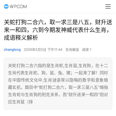
关蛇打狗二合六，取一求三是八五，财升送
来一和四，六到今期发神威代表什么生肖，
成语释义解析
changlong
2026年5月5日 下午11:44
生肖解说
阅读 1
关蛇打狗二合六指的是生肖蛇,生肖鼠,生肖狗，在十二
生肖代表生肖蛇、狗、鼠、兔、猪；一起来了解！同时
在中国传统文化中,生肖谜语常以隐晦的数字和意象暗
藏玄机，题目中“蛇打狗二合六，取一求三是八五”暗指
生肖蛇与生肖狗的刑克关系，而“财升送来一和四”则对
应生肖鼠（排