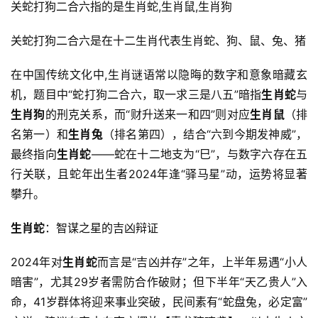
关蛇打狗二合六指的是生肖蛇,生肖鼠,生肖狗
关蛇打狗二合六是在十二生肖代表生肖蛇、狗、鼠、兔、猪
在中国传统文化中,生肖谜语常以隐晦的数字和意象暗藏玄
机，题目中“蛇打狗二合六，取一求三是八五”暗指
生肖蛇
与
生肖狗
的刑克关系，而“财升送来一和四”则对应
生肖鼠
（排
名第一）和
生肖兔
（排名第四），结合“六到今期发神威”，
最终指向
生肖蛇
——蛇在十二地支为“巳”，与数字六存在五
行关联，且蛇年出生者2024年逢“驿马星”动，运势将显著
攀升。
生肖蛇
：智谋之星的吉凶辩证
2024年对
生肖蛇
而言是“吉凶并存”之年，上半年易遇“小人
暗害”，尤其29岁者需防合作破财；但下半年“天乙贵人”入
命，41岁群体将迎来事业突破，民间素有“蛇盘兔，必定富”