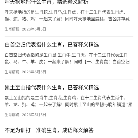
呼天抢地指什么生肖，精选释义解析
呼天抢地指的是生肖蛇,生肖马,生肖虎，在十二生肖代表生肖虎、
猴、蛇、猪、鸡；一起来了解！同时呼天抢地显威猛，吉凶并存藏
玄机 “呼天抢地”一词，常用来形容极度悲愤或激烈抗争之态，若论
生肖解说
2026年5月5日
十二生肖中谁最契合此般气势，当属生肖虎，虎为百兽之王，天生
自带锋芒，遇挫
白首空归代表指什么生肖，已答释义精选
白首空归代表指的是生肖鼠,生肖牛,生肖虎，在十二生肖代表生肖
鼠、马、牛、羊、虎；一起来了解！同时【一、生肖鼠：白首空归
的隐喻与破解】 “白首空归”常指一生劳碌却无所获，对应生肖鼠晚
生肖解说
2026年5月5日
年运势波动，2026年对生肖鼠极为关键，尤其51岁后易遇事业停
滞、团队分歧，
累土至山指代表什么生肖，已答释义精选
累土至山指的是生肖牛,生肖龙,生肖鸡，在十二生肖代表生肖牛、
羊、龙、狗、鸡；一起来了解！同时累土至山的坚韧与晚年福运 “累
土至山”一词，常被用来形容生肖牛的性情——踏实勤恳，如蚂蚁搬
生肖解说
2026年5月5日
土般步步为营，终能堆砌成山，这类人年轻时多劳碌，30岁前事业
易遭打压，
不足为训打一准确生肖，成语释义解答