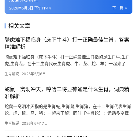
2026年5月5日 下午11:44
下一篇
相关文章
骑虎难下福临身（床下牛斗）打一正确最佳生肖，答案
精准解析
骑虎难下福临身（床下牛斗）打一正确最佳生肖指的是生肖牛,生肖
虎,生肖龙，在十二生肖代表生肖虎、牛、龙、蛇、羊；一起来了
解！同时生肖虎：骑虎难下的王者气运 “骑虎难下”原指进退两难，
生肖解说
2026年5月6日
但结合“福临身”三字，却暗藏转机。生肖虎对应地支寅，象征权威与
冒险精神，2024甲辰年，虎遇“龙虎斗”格局
蛇鼠一窝洞冲天，哼哈二将显神通是什么生肖，词典精
准解析
蛇鼠一窝洞冲天指的是生肖蛇,生肖鼠,生肖猪，在十二生肖代表生肖
蛇、虎、鼠、马、猪；一起来了解！同时【生肖蛇】：诡谲多变藏
锋芒，蛇鼠一窝显玄机 2026年对生肖蛇而言，恰似暗流涌动的深
生肖解说
2026年6月17日
潭，上半年易遇“蛇鼠一窝”之局，职场中宵小抱团，项目遭人截胡，
29岁至45岁