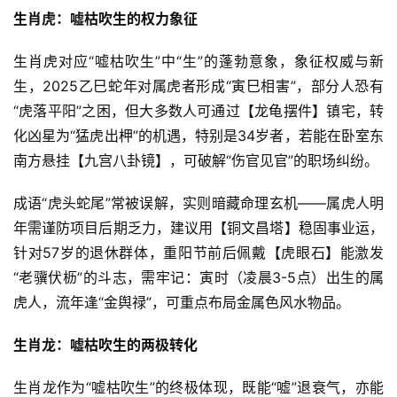
生肖虎：嘘枯吹生的权力象征
生肖虎对应“嘘枯吹生”中“生”的蓬勃意象，象征权威与新
生，2025乙巳蛇年对属虎者形成“寅巳相害”，部分人恐有
“虎落平阳”之困，但大多数人可通过【龙龟摆件】镇宅，转
化凶星为“猛虎出柙”的机遇，特别是34岁者，若能在卧室东
南方悬挂【九宫八卦镜】，可破解“伤官见官”的职场纠纷。
成语“虎头蛇尾”常被误解，实则暗藏命理玄机——属虎人明
年需谨防项目后期乏力，建议用【铜文昌塔】稳固事业运，
针对57岁的退休群体，重阳节前后佩戴【虎眼石】能激发
“老骥伏枥”的斗志，需牢记：寅时（凌晨3-5点）出生的属
虎人，流年逢“金舆禄”，可重点布局金属色风水物品。
生肖龙：嘘枯吹生的两极转化
生肖龙作为“嘘枯吹生”的终极体现，既能“嘘”退衰气，亦能