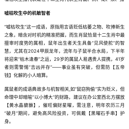
嘘枯吹生中的机敏智者
“嘘枯吹生”这一成语，原指用言语贬低枯萎之物、吹捧新生
之象，暗含对时机的精准把握，而生肖鼠恰是十二生肖中最
擅审时度势的属相，鼠年出生者天生具备“见风使舵”的智
慧，尤其在2024甲辰龙年，流年与子鼠半合水局，下半年
将迎来“枯木逢春”之运，29岁的属鼠人易遇贵人提携，41岁
者则需警惕“吉凶并存”——事业虽有突破，但需防【五帝
钱】化解的小人暗算。
属鼠者的成语典故多与机智相关,如“鼠窃狗偷”实为贬义，但
命理中却暗喻“以小博大”的财路，建议在办公室西北方摆放
【黄水晶貔貅】，催旺偏财星曜，需注意，明年农历三月
“破月”期间，避免高风险投资，可佩戴【黑曜石手串】护
身。