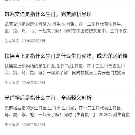
意——它们天生擅长未雨绸缪，如同旧时贵族子弟，早早备足粮仓
以御寒冬，民间素
饥寒交迫是指什么生肖，完美解析呈现
饥寒交迫指的是生肖鼠,生肖牛,生肖兔，在十二生肖代表生肖牛、
鼠、兔、鸡、马；一起来了解！同时在中国传统文化中，生肖不仅
是时间的标记，更是命运与性格的隐喻，成语“饥寒交迫”常被用来形
生肖解说
2026年5月6日
容生活困顿，但在生肖文化中，它却与特定属相产生奇妙关联，本
文将深入解读生
扶摇直上是指什么生肖是什么生肖动物，成语详尽解释
扶摇直上动物指的是生肖龙,生肖马,生肖猴，在十二生肖代表生肖
龙、狗、马、鼠、猴；一起来了解！同时扶摇直上青云志 “扶摇直
上”一词，最早出自《庄子·逍遥游》，形容鹏鸟展翅高飞、直冲云霄
生肖解说
2026年5月9日
的气势，在十二生肖中，唯有生肖龙最能契合这一意象，龙为鳞虫
之长，天生具备腾
光前裕后是指什么生肖，全面释义剖析
光前裕后指的是生肖鼠,生肖虎,生肖龙，在十二生肖代表生肖鼠、
马、虎、猴、蛇；一起来了解！同时【生肖鼠：】 2026年对生肖鼠
而言，是吉凶并存的一年，上半年易遇贵人提携，事业运势如鱼得
生肖解说
2026年5月5日
水，尤其29岁至51岁者，可能接手关键项目，收入水涨船高，但下
半年需防