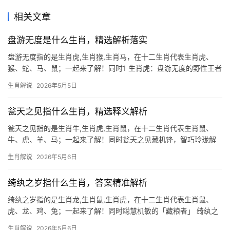
相关文章
盘游无度是什么生肖，精选解析落实
盘游无度指的是生肖虎,生肖猴,生肖马，在十二生肖代表生肖虎、
猴、蛇、马、鼠；一起来了解！同时1 生肖虎：盘游无度的野性王者
“盘游无度”一词，常被用来形容放纵不羁、难以约束的性情，在十二
生肖解说
2026年5月5日
生肖中，生肖虎恰是这一特质的典型代表，虎为百兽之王，天生带
着一股傲
瓮天之见指什么生肖，精选释义解析
瓮天之见指的是生肖牛,生肖虎,生肖鼠，在十二生肖代表生肖鼠、
牛、虎、羊、马；一起来了解！同时瓮天之见藏机锋，智巧玲珑解
困局 所谓“瓮天之见”，恰似井底之蛙坐井观天，暗喻眼界狭窄却自
生肖解说
2026年5月6日
以为通达，但若将此语落在生肖鼠身上，却别有深意——鼠居十二
生肖之首，天生
绮纨之岁指什么生肖，答案精准解析
绮纨之岁指的是生肖龙,生肖鼠,生肖虎，在十二生肖代表生肖鼠、
虎、龙、鸡、兔；一起来了解！同时聪慧机敏的「藏粮者」 绮纨之
岁，常指少年华服加身的富贵时光，若论生肖象征，生肖鼠最得此
生肖解说
2026年5月6日