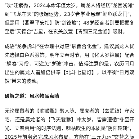
“吹”旺紫微，2024本命年值太岁，属龙人将经历“龙困浅滩”
到“飞龙在天”的极端运势，23岁者学业易现“鲤鱼跃龙门”，
但需用【翡翠平安扣】防“剑锋煞”；48岁经商者则要把握冬
至后“天德合”吉星，在玄关放置【青铜三足金蟾】吸财。
成语“龙争虎斗”在命理中对应“辰酉合化金”，建议属龙人优
先选择白色系服饰，明年立春时节，用【化太岁锦囊】配合
“躲春”习俗，可避免“岁破”冲击，值得注意的是，农历闰月
出生的属龙人需加倍供奉【北斗七星灯】，以平衡“日月双
蚀”带来的波动。
破解之道：风水物品点睛
无论属鼠者的【麒麟瓶】聚人脉、属虎者的【玄武镇】守家
宅，还是属龙者的【飞天貔貅】冲太岁，皆需遵循“冬至开
光、立春启用”的时序法则，嘘枯吹生的本质是“阴阳轮转”，
2025年前务必完成风水布局，方能在“三元九运”交替之际