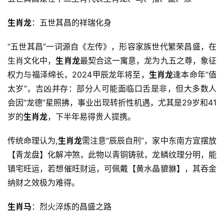
生肖龙
：五世其昌的祥瑞化身
“五世其昌”一词源自《左传》，形容家族世代繁荣昌盛，在
生肖文化中，
生肖龙
最契合这一寓意，龙为九五之尊，象征
权力与福泽绵长，2024甲辰龙年将至，
生肖龙
逢本命年“值
太岁”，吉凶并存：部分人可能面临口舌是非，但大多数人
会因“龙德”星照拂，事业出现转折性机遇，尤其是29岁和41
岁的
生肖龙
，下半年易得贵人提携。
传统命理认为,
生肖龙
需注意“辰辰自刑”，家中东南方宜摆放
【青龙盘】化解冲煞，此物以青铜铸就，龙鳞纹理分明，能
镇宅旺运，若想催旺财运，可佩戴【黄水晶貔貅】，其吞金
纳财之效极为难得。
生肖马
：烈火淬炼的昌盛之路