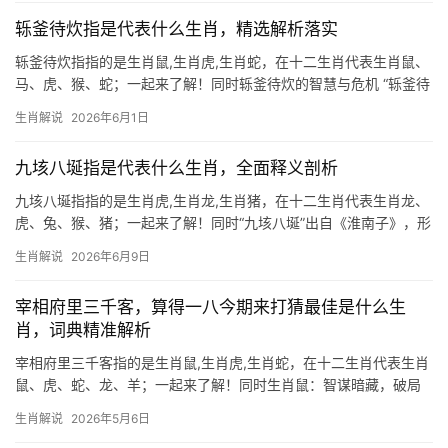
饱，仍会紧盯他人
轹釜待炊指是代表什么生肖，精选解析落实
轹釜待炊指指的是生肖鼠,生肖虎,生肖蛇，在十二生肖代表生肖鼠、
马、虎、猴、蛇；一起来了解！同时轹釜待炊的智慧与危机 “轹釜待
炊”本意为刮锅底等待做饭，形容生活窘迫却仍怀希望，在十二生肖
生肖解说
2026年6月1日
中，生肖鼠最能体现这一成语的双重含义。生肖鼠天生机敏，善于
囤积资源，但
九垓八埏指是代表什么生肖，全面释义剖析
九垓八埏指指的是生肖虎,生肖龙,生肖猪，在十二生肖代表生肖龙、
虎、兔、猴、猪；一起来了解！同时“九垓八埏”出自《淮南子》，形
容天地广袤无垠，在生肖文化中，暗喻龙行天下、虎踞八方的气
生肖解说
2026年6月9日
势，因此多指生肖龙与生肖虎，龙为九五之尊，象征权柄；虎为山
林霸主，代表威猛
宰相府里三千客，算得一八今期来打猜最佳是什么生
肖，词典精准解析
宰相府里三千客指的是生肖鼠,生肖虎,生肖蛇，在十二生肖代表生肖
鼠、虎、蛇、龙、羊；一起来了解！同时生肖鼠：智谋暗藏，破局
在即 “宰相府里三千客，算得一八今期来”暗藏玄机，若论机敏灵
生肖解说
2026年5月6日
动，非生肖鼠莫属，鼠为十二生肖之首，象征智慧与应变，尤其下