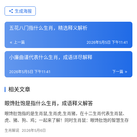
生成海报
五花八门指什么生肖，精选释义解析
上一篇
2026年5月5日 下午11:41
小廉曲谨代表什么生肖，成语详尽解释
2026年5月5日 下午11:41
下一篇
相关文章
眼馋肚饱是指什么生肖，成语释义解答
眼馋肚饱指的是生肖鼠,生肖虎,生肖猪，在十二生肖代表生肖鼠、
虎、猪、狗、鸡；一起来了解！同时生肖鼠：眼馋肚饱的智慧生存
家 民间常说“眼馋肚饱”形容贪心不足，而生肖鼠恰恰是这一特性的
生肖解说
2026年5月6日
化身，鼠类天生嗅觉灵敏，遇到食物总会囤积过冬，哪怕肚子已