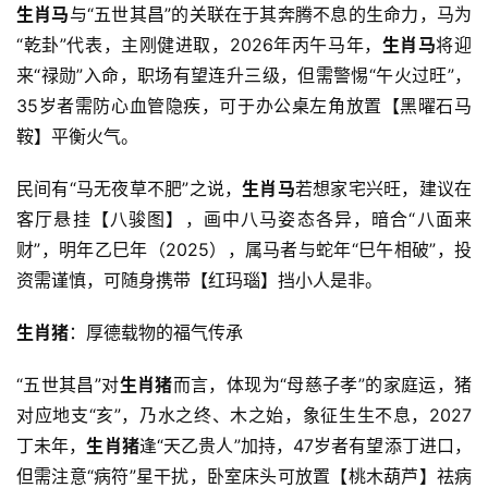
生肖马
与“五世其昌”的关联在于其奔腾不息的生命力，马为
“乾卦”代表，主刚健进取，2026年丙午马年，
生肖马
将迎
来“禄勋”入命，职场有望连升三级，但需警惕“午火过旺”，
35岁者需防心血管隐疾，可于办公桌左角放置【黑曜石马
鞍】平衡火气。
民间有“马无夜草不肥”之说，
生肖马
若想家宅兴旺，建议在
客厅悬挂【八骏图】，画中八马姿态各异，暗合“八面来
财”，明年乙巳年（2025），属马者与蛇年“巳午相破”，投
资需谨慎，可随身携带【红玛瑙】挡小人是非。
生肖猪
：厚德载物的福气传承
“五世其昌”对
生肖猪
而言，体现为“母慈子孝”的家庭运，猪
对应地支“亥”，乃水之终、木之始，象征生生不息，2027
丁未年，
生肖猪
逢“天乙贵人”加持，47岁者有望添丁进口，
但需注意“病符”星干扰，卧室床头可放置【桃木葫芦】祛病