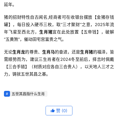
延年。
猪的招财特性自古闻名,经商者可在收银台摆放【金猪存钱
罐】，每日投入硬币三枚，取“三才聚财”之意，2025年流
年飞星至西北方，
生肖猪
宜在此处放置【五帝钱】，破解
“五黄煞”，催动田宅宫富贵之气。
无论
生肖龙
的尊贵、
生肖马
的奋进，还是
生肖猪
的福泽，皆
需顺势而为，建议三生肖者在2024冬至前后，择吉时佩戴
【三合手链】（材质对应各自三合贵人），以天地人三才之
力，铸就五世其昌之基。
五世其昌指什么生肖
赞
(0)