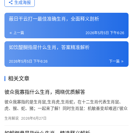
生成海报
蔽日干云打一最佳准确生肖，全面释义剖析
上一篇
2026年5月5日 下午6:26
如饮醍醐指是什么生肖，答案精准解析
2026年5月5日 下午6:26
下一篇
相关文章
彼众我寡指什么生肖，揭晓优质解答
彼众我寡指的是生肖鼠,生肖虎,生肖蛇，在十二生肖代表生肖鼠、
虎、猴、蛇、猪；一起来了解！同时生肖鼠：机敏善变却难逃\”彼众
我寡\”之局 所谓\”彼众我寡\”，恰似生肖鼠2026年遭遇的困境，明年
生肖解说
2026年6月27日
丙午火年，子午相冲，29岁至51岁的生肖鼠极易陷入团队孤立，项
目被