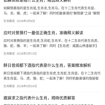
如解倒悬是指什么生肖，精选释义解析
如解倒悬指的是生肖鼠,生肖龙,生肖马，在十二生肖代表生肖鼠、
马、龙、猪、虎；一起来了解！同时机敏善谋的“解倒悬”之谜 “解倒
悬”在命理中象征摆脱困境、转危为安，而生肖鼠正是这一意象的绝
生肖解说
2026年5月6日
佳代表，鼠类天性机警，善于在夹缝中求生，古籍记载“鼠咬天开”的
传说，
应时对景猜打一最佳正确生肖，准确释义解读
应时对景猜指的是生肖虎,生肖蛇,生肖羊，在十二生肖代表生肖虎、
猴、蛇、猪、羊；一起来了解！同时【生肖虎：威震山林逢破岁】
2026年下半年，生肖虎逢“破太岁”，事业易遇团队内耗，项目遭抢
生肖解说
2026年5月13日
或领导无故责骂，部分人因性格强势反得贵人暗助，但大多数29岁
至51岁
醉日昔闻都下酒指代表是什么生肖，答案精准解析
醉日昔闻都下酒指代表指的是生肖虎,生肖蛇,生肖鼠，在十二生肖代
表生肖鼠、马、虎、猴、蛇；一起来了解！同时机敏善谋的隐秘智
者 “醉日昔闻都下酒”暗指夜间活动的生肖鼠，鼠为十二生肖之首，
生肖解说
2026年5月24日
象征智慧与 adaptability，2026年对属鼠者极为关键，下半年易遇
“吉凶
寤寐求之指代表什么生肖，揭晓优质解答