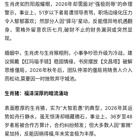
生肖虎如烈阳般耀眼，2026年却需面对“强极则辱”的命理
警示，事业上，51岁以下者易遭领导责骂，职场边缘化压力
令人郁郁寡欢；然部分人因“驿马”星动，反能借异地机遇翻
身，需格外留意农历七月,破财不止的财务漏洞或突然显
现。
婚姻中，生肖虎与生肖猴相刑，小事争吵恐升级为冷战，建
议佩戴【红玛瑙手链】稳固情缘，书房摆放【文昌塔】破解
思维僵局，2026年秋冬后，团队停滞的僵局将随贵人介入
而松动,莫要因一时挫败弃守城池。
生肖猪：福泽深厚的暗流涌动
表面憨厚的生肖猪，实为“大智若愚”的典型，2026年其运
势如舟行静水，虽无惊涛却暗藏礁石，事业上，36岁至48
岁者易被合作方算计，合约纠纷频发；但大多数人因“紫微”
星加持，反能因祸得福,年末奖金极为丰厚。