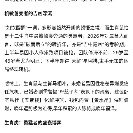
机敏善变者的吉凶浮沉
“如饮醍醐”一词，多形容豁然开朗的顿悟之境，而生肖鼠恰
是十二生肖中最擅触类旁通的灵慧者，2026年对属鼠人而
言，既是“破而后立”的转折年，亦是“吉中藏凶”的考验期，
上半年易因小人作祟致项目被抢，团队停滞不前，29岁至
45岁者尤为明显；下半年却得“天解”星照拂,束手无策的困
局终现转机。
感情上，生肖鼠与生肖马相冲，未婚者易因性格差异爆发信
任危机，已婚者则需警惕“母慈子孝”表象下的疏离，建议卧
室悬挂【五帝钱】化解冲煞，钱包内置【黄水晶】催旺偏
财，晚年运势极为难得,早年积累的人脉将成晚年福泽。
生肖虎：勇猛者的盛衰博弈