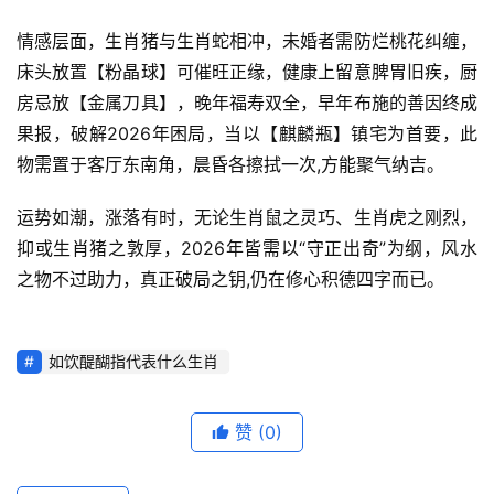
情感层面，生肖猪与生肖蛇相冲，未婚者需防烂桃花纠缠，
床头放置【粉晶球】可催旺正缘，健康上留意脾胃旧疾，厨
房忌放【金属刀具】，晚年福寿双全，早年布施的善因终成
果报，破解2026年困局，当以【麒麟瓶】镇宅为首要，此
物需置于客厅东南角，晨昏各擦拭一次,方能聚气纳吉。
运势如潮，涨落有时，无论生肖鼠之灵巧、生肖虎之刚烈，
抑或生肖猪之敦厚，2026年皆需以“守正出奇”为纲，风水
之物不过助力，真正破局之钥,仍在修心积德四字而已。
如饮醍醐指代表什么生肖
赞
(0)