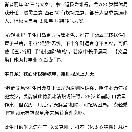
肖者明年逢“三合太岁”，事业运极为难得，尤以35岁群体易
获升迁，然需注意“西石”亦有坎坷之意，部分人夏季易遇小
人，但秋后自有“太阳星”照拂转危为安。
“衣轻乘肥”于
生肖马
更显逍遥本色，推荐【翡翠马鞍摆件】
置于书房，象征“轻肥”无忧，下半年财运宜守不宜攻，可佩
戴【五帝钱】手链化解“劫煞”，若家中长子属马，【文昌
塔】能助其学业“鱼跃龙门”。
生肖龙：铁面化权镇乾坤，乘肥驭风上九天
“铁面无私”在
生肖龙
身上体现为原则性极强，明年本命年虽
犯太岁，反能借此特质肃清职场障碍，28岁者需防“口舌星”
作祟，但农历二月后得“天解星”相助，可扭转困局。“衣轻乘
肥”则预示福禄双至,年末易获意外之财。
此生肖破解之道在于“以柔克刚”，推荐【化太岁锦囊】悬挂