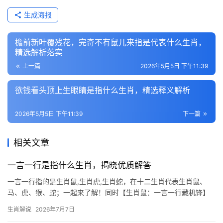
生成海报
檐前新叶覆残花，完奇不有鼠儿来指是代表什么生肖，
精选解析落实
上一篇
2026年5月5日 下午11:39
欲钱看头顶上生眼睛是指什么生肖，精选释义解析
2026年5月5日 下午11:39
下一篇
相关文章
一言一行是指什么生肖，揭晓优质解答
一言一行指的是生肖鼠,生肖虎,生肖蛇，在十二生肖代表生肖鼠、
马、虎、猴、蛇；一起来了解！同时【生肖鼠：一言一行藏机锋】
俗语“一言一行”暗合生肖鼠之特性，鼠辈机敏善察，言语间常藏三分
生肖解说
2026年7月7日
玄机，2026年对生肖鼠而言极为关键，尤其下半年易遇“吉凶并存”