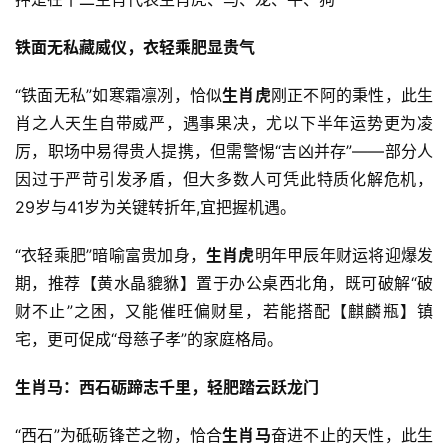
铁面无私藏威仪，衣轻乘肥显贵气
“铁面无私”如寒霜凛冽，恰似
生肖虎
刚正不阿的秉性，此生
肖之人天生自带威严，遇事果决，尤以下半年运势更为凌
厉，职场中易得贵人提携，但需警惕“吉凶并存”——部分人
因过于严苛引发矛盾，但大多数人可凭此特质化解危机，
29岁与41岁为关键转折年,宜把握机遇。
“衣轻乘肥”暗喻富贵加身，
生肖虎
明年甲辰年财运将迎爆发
期，推荐【黄水晶貔貅】置于办公桌西北角，既可破解“破
财不止”之困，又能催旺偏财星，若能搭配【麒麟瓶】镇
宅，更可促成“母慈子孝”的家庭格局。
生肖马：西石砺蹄志千里，轻肥踏云跃龙门
“西石”为砥砺锋芒之物，恰合
生肖马
奋进不止的天性，此生