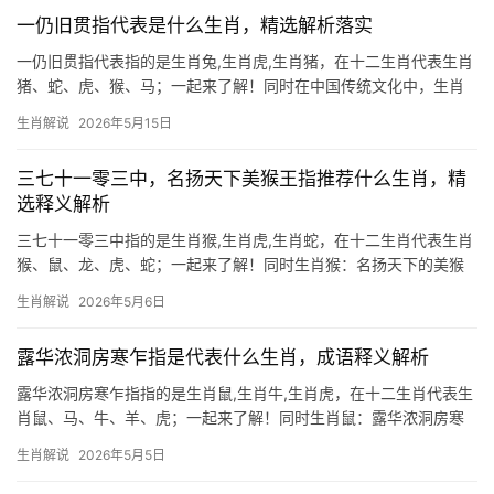
之局：
一仍旧贯指代表是什么生肖，精选解析落实
一仍旧贯指代表指的是生肖兔,生肖虎,生肖猪，在十二生肖代表生肖
猪、蛇、虎、猴、马；一起来了解！同时在中国传统文化中，生肖
文化占据着极为重要的地位，它不仅代表时间的轮回，更蕴含着吉
生肖解说
2026年5月15日
凶祸福的命理逻辑，我们便来深入解读三个生肖的运势特点，并针
对2026年这一关键节
三七十一零三中，名扬天下美猴王指推荐什么生肖，精
选释义解析
三七十一零三中指的是生肖猴,生肖虎,生肖蛇，在十二生肖代表生肖
猴、鼠、龙、虎、蛇；一起来了解！同时生肖猴：名扬天下的美猴
王 在十二生肖中,生肖猴以机灵聪慧著称，恰如《西游记》中那位名
生肖解说
2026年5月6日
扬天下的美猴王，2024甲辰龙年，生肖猴与太岁三合，运势如顺水
行舟，尤其在下
露华浓洞房寒乍指是代表什么生肖，成语释义解析
露华浓洞房寒乍指指的是生肖鼠,生肖牛,生肖虎，在十二生肖代表生
肖鼠、马、牛、羊、虎；一起来了解！同时生肖鼠：露华浓洞房寒
乍指的玄机 “露华浓洞房寒乍指”这一晦涩典故，实则暗藏生肖命理
生肖解说
2026年5月5日
玄机，在传统解签中，“洞房”象征隐秘之地，“寒乍指”暗示突如其来
的变故，而“露