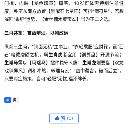
门楣，内装【龙龟印章】镇宅，40岁群体需特别注意健
康，卧室东南方放置【黑曜石七星阵】可挡“病符星”，若想
催旺“乘肥”运势，【金丝楠木聚宝盆】当为不二之选。
三肖共鉴：吉凶辩证，以物改运
纵观三生肖，“铁面无私”主事业、“衣轻乘肥”应财禄，而“西
石”暗藏磨砺之机，属
生肖虎
者宜用【铜算盘】开源节流；
生肖马
需以【玛瑙马】摆件稳守人脉；
生肖龙
则要借【双龙
戏珠屏风】调和冲煞，命理有云：“凶中藏吉，破而后立”，
只要对症施策，自可“轻肥”无忧,福泽绵长。
押
赞
(0)