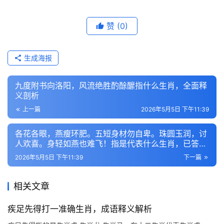
赞
(0)
生成海报
九度附书向洛阳，风流绝胜酌酴醿指什么生肖，全面释
义剖析
上一篇
2026年5月5日 下午11:39
各花各眼，燕瘦环肥。五短身材勿自卑。珠圆玉润，讨
人欢喜。身轻如燕也难飞！指是代表什么生肖，已答释
义精选
2026年5月5日 下午11:39
下一篇
相关文章
疾足先得打一准确生肖，成语释义解析