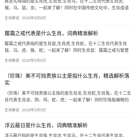
疾足先得指的是生肖虎,生肖龙,生肖马，在十二生肖代表生肖虎、
猴、马、鼠、龙；一起来了解！同时在中国传统文化中，生肖成语
不仅承载着智慧，更暗藏命运玄机，今日解读「疾足先得」这一成
生肖解说
2026年6月8日
语背后的生肖隐喻,并深入剖析三个相关生肖的运势起伏与破解之
道。 「疾足先得」
履霜之戒代表是什么生肖，词典精准解析
履霜之戒代表指的是生肖鼠,生肖虎,生肖蛇，在十二生肖代表生肖
鼠、马、虎、猴、蛇；一起来了解！同时生肖鼠：履霜之戒与智慧
警觉 “履霜坚冰至”出自《周易》，寓意见微知著，而生肖鼠正是十
生肖解说
2026年5月5日
二生肖中最为警觉的象征，鼠年出生之人天生具备敏锐洞察力，能
从小事预判危机，尤
（珍珠）美不可挡贵族公主是指什么生肖，精选解析落
实
（珍珠）美不可挡贵族公主指的是生肖龙,生肖蛇,生肖兔，在十二生
肖代表生肖龙、狗、鸡、蛇、虎；一起来了解！同时珍珠般耀眼的
贵族命格 “美不可挡贵族公主”这一意象，与生肖龙的气质极为契
生肖解说
2026年5月5日
合，龙自古为帝王象征，女子属龙者多自带贵气，宛如珍珠蒙尘亦
难掩光华，2024甲辰龙年对生
浮云蔽日是什么生肖，词典精准解析
浮云蔽日指的是生肖兔,生肖龙,生肖马，在十二生肖代表生肖龙、