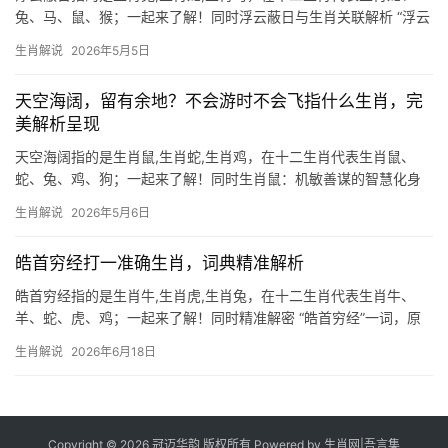
兔、马、鼠、猴；一起来了解！同时浮云蔽日与生肖关联解析 “浮云
蔽日”这一成语，原指乌云遮挡阳光，引申为小人当道或运势受阻，
生肖解说
2026年5月5日
在生肖文化中，此象多对应生肖龙与生肖兔，2026年流年丙午，火
势旺盛，
天空海阔，留有余地？不会游时不会飞指什么生肖，完
美解析呈现
天空海阔指的是生肖鼠,生肖蛇,生肖鸡，在十二生肖代表生肖鼠、
蛇、兔、鸡、狗；一起来了解！同时生肖鼠：机敏善谋的智慧化身
“不会游时不会飞”暗指生肖鼠，因其既无鱼鳍亦无羽翼，却凭灵活头
生肖解说
2026年5月6日
脑化险为夷，民间谓其“子神”，象征机变与储备之力，上半年逢“天
解”星照
皓首穷经打一准确生肖，词典精准解析
皓首穷经指的是生肖牛,生肖虎,生肖兔，在十二生肖代表生肖牛、
羊、蛇、虎、鸡；一起来了解！同时精准解密 “皓首穷经”一词，原
指白发老者钻研典籍至老不懈，若论其暗指的生肖，当属生肖牛，
生肖解说
2026年6月18日
牛性勤勉，一生耕耘不辍，恰如学者伏案至老；且牛在十二地支中
属“丑”，谐音
Copyright © 2026 冠迈华韵 版权所有 Powered by
生肖网
|
吾言集