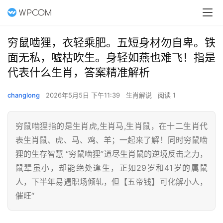
穷鼠啮狸，衣轻乘肥。五短身材勿自卑。铁
面无私，嘘枯吹生。身轻如燕也难飞！指是
代表什么生肖，答案精准解析
changlong
2026年5月5日 下午11:39
生肖解说
阅读 1
穷鼠啮狸指的是生肖虎,生肖马,生肖鼠，在十二生肖代
表生肖鼠、虎、马、鸡、羊；一起来了解！同时穷鼠啮
狸的生存智慧 “穷鼠啮狸”道尽生肖鼠的逆境反击之力，
鼠辈虽小，却能绝处逢生，正如29岁和41岁的属鼠
人，下半年易遇职场倾轧，但【五帝钱】可化解小人，
催旺“