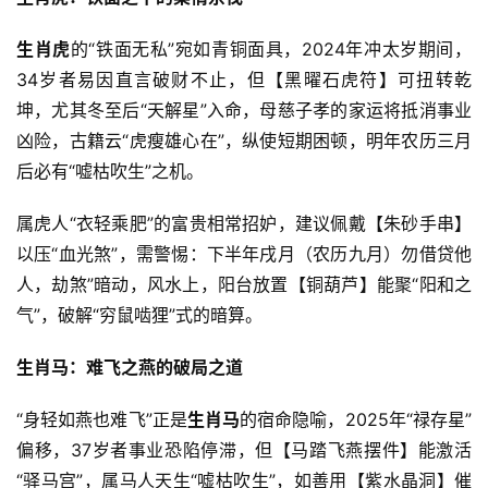
生肖虎
的“铁面无私”宛如青铜面具，2024年冲太岁期间，
34岁者易因直言破财不止，但【黑曜石虎符】可扭转乾
坤，尤其冬至后“天解星”入命，母慈子孝的家运将抵消事业
凶险，古籍云“虎瘦雄心在”，纵使短期困顿，明年农历三月
后必有“嘘枯吹生”之机。
属虎人“衣轻乘肥”的富贵相常招妒，建议佩戴【朱砂手串】
以压“血光煞”，需警惕：下半年戌月（农历九月）勿借贷他
人，劫煞”暗动，风水上，阳台放置【铜葫芦】能聚“阳和之
气”，破解“穷鼠啮狸”式的暗算。
生肖马：难飞之燕的破局之道
“身轻如燕也难飞”正是
生肖马
的宿命隐喻，2025年“禄存星”
偏移，37岁者事业恐陷停滞，但【马踏飞燕摆件】能激活
“驿马宫”，属马人天生“嘘枯吹生”，如善用【紫水晶洞】催