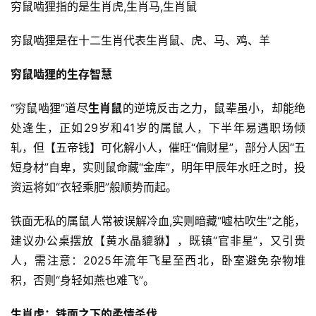
穷鼠啮狸指的是生肖虎,生肖马,生肖鼠
穷鼠啮狸是在十二生肖代表生肖鼠、虎、马、鸡、羊
穷鼠啮狸的生存智慧
“穷鼠啮狸”道尽
生肖鼠
的逆境反击之力，鼠辈虽小，却能绝
处逢生，正如29岁和41岁的属鼠人，下半年易遇职场倾
轧，但【五帝钱】可化解小人，催旺“偏财星”，部分人因“五
短身材”自卑，实则鼠命藏“金库”，明年甲辰年水旺之时，投
资运将如“衣轻乘肥”般顺势而起。
铁面无私的属鼠人常被误解冷血,实则暗藏“嘘枯吹生”之能，
建议办公桌摆放【黄水晶貔貅】，既镇“官非星”，又引贵
人，需注意：2025年流年飞星至西北，卧室避免杂物堆
积，否则“身轻如燕也难飞”。
生肖虎：铁面之下的柔情杀伐