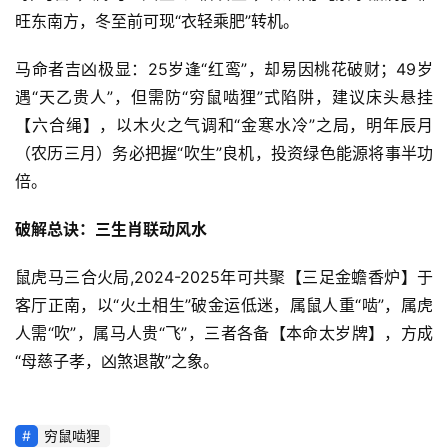
旺东南方，冬至前可现“衣轻乘肥”转机。
马命者吉凶极显：25岁逢“红鸾”，却易因桃花破财；49岁
遇“天乙贵人”，但需防“穷鼠啮狸”式陷阱，建议床头悬挂
【六合绳】，以木火之气调和“金寒水冷”之局，明年辰月
（农历三月）务必把握“吹生”良机，投资绿色能源将事半功
倍。
破解总诀：三生肖联动风水
鼠虎马三合火局,2024-2025年可共聚【三足金蟾香炉】于
客厅正南，以“火土相生”破金运低迷，属鼠人重“啮”，属虎
人需“吹”，属马人贵“飞”，三者各备【本命太岁牌】，方成
“母慈子孝，凶煞退散”之象。
穷鼠啮狸