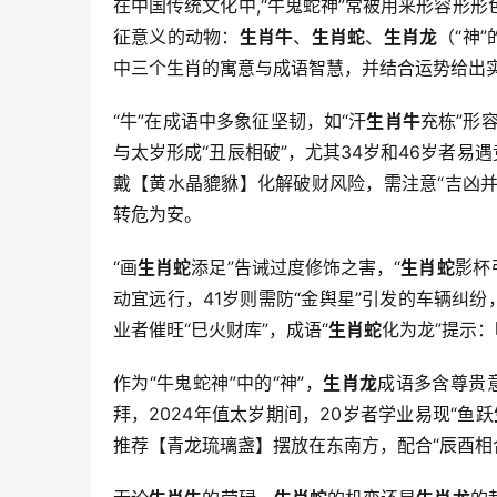
在中国传统文化中,“牛鬼蛇神”常被用来形容形
征意义的动物：
生肖牛
、
生肖蛇
、
生肖龙
（“神
中三个生肖的寓意与成语智慧，并结合运势给出
“牛”在成语中多象征坚韧，如“汗
生肖牛
充栋”形
与太岁形成“丑辰相破”，尤其34岁和46岁者易
戴【黄水晶貔貅】化解破财风险，需注意“吉凶并
转危为安。
“画
生肖蛇
添足”告诫过度修饰之害，“
生肖蛇
影杯
动宜远行，41岁则需防“金舆星”引发的车辆纠
业者催旺“巳火财库”，成语“
生肖蛇
化为龙”提示
作为“牛鬼蛇神”中的“神”，
生肖龙
成语多含尊贵意
拜，2024年值太岁期间，20岁者学业易现“鱼跃
推荐【青龙琉璃盏】摆放在东南方，配合“辰酉相