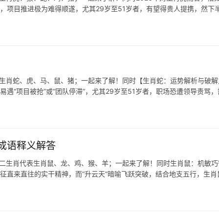
耀，项目推进极为难得顺遂，尤其29岁至51岁者，有望得贵人提携，然下
表生肖蛇、虎、马、鼠、猪；一起来了解！同时【生肖蛇：运势解析与破解
易遇“项目被抢”或“团队停滞”，尤其29岁至51岁者，职场恐遭领导责骂，
成语释义解答
十二生肖代表生肖鼠、龙、鸡、猴、羊；一起来了解！同时生肖鼠：机敏巧
”象征直来直往的实干精神，而“升云天”暗喻飞跃突破，结合地支五行，生肖