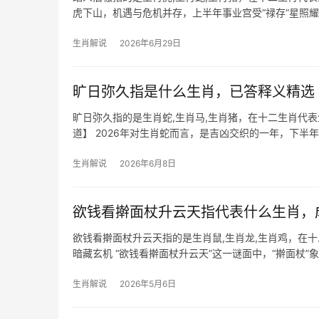
虎下山，机遇与危机并存，上半年事业宫受“禄存”星照
“白虎”
生肖解说
2026年6月29日
旷日弥久指是什么生肖，已答释义精选
旷日弥久指的是生肖蛇,生肖马,生肖猪，在十二生肖代
道】 2026年对生肖蛇而言，是吉凶交织的一年，下半年
防小
生肖解说
2026年6月8日
欲钱看擀面杖升云天指代表什么生肖，
欲钱看擀面杖升云天指的是生肖鼠,生肖龙,生肖鸡，在
暗藏玄机 “欲钱看擀面杖升云天”这一谜面中，“擀面杖
其“子水”属性与
生肖解说
2026年5月6日