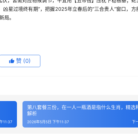
起伏，皆需对应物候调节，牛宜用【五帝钱】压枕下稳根基；蛇
凶星过境终有期”，把握2025年立春后的“三合贵人”窗口，方
瑞新局。
赞
(0)
第八套餐三份，在一人一瓶酒是指什么生肖，精选
解析
午11:37
2026年5月5日 下午11:37
下