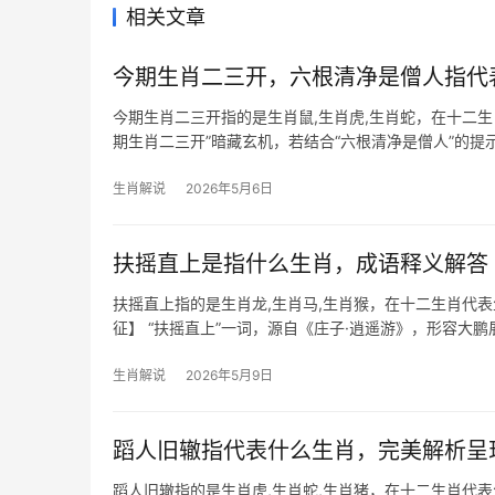
相关文章
今期生肖二三开，六根清净是僧人指代
今期生肖二三开指的是生肖鼠,生肖虎,生肖蛇，在十二
期生肖二三开”暗藏玄机，若结合“六根清净是僧人”的提
2（丑牛）
生肖解说
2026年5月6日
扶摇直上是指什么生肖，成语释义解答
扶摇直上指的是生肖龙,生肖马,生肖猴，在十二生肖代
征】 “扶摇直上”一词，源自《庄子·逍遥游》，形容
虫之长，天生
生肖解说
2026年5月9日
蹈人旧辙指代表什么生肖，完美解析呈
蹈人旧辙指的是生肖虎,生肖蛇,生肖猪，在十二生肖代