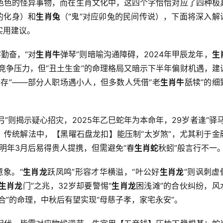
形色色的怪异事物，而在生肖文化中，这四个字恰恰对应了四种极
”的化身）和
生肖兔
（“鬼”对应卯兔的民间传说），下面将深入解
实用建议。
容勤奋，“对
生肖牛
弹琴”则暗喻沟通障碍，2024年甲辰龙年，
生
遇竞争压力，但“丑土生金”的命理格局又暗示下半年偏财机遇，建
存”——部分人职场遇小人，但多数人凭借“老
生肖牛
舐犊”的细
弓”则揭示疑心招灾，2025年乙巳蛇年为本命年，29岁者逢“驿马
纷，传统解法中，【黑曜石盘龙扣】能压制“太岁煞”，尤其利于金
：明年3月后易得贵人提携，但需避免“春
生肖蛇
秋蚓”般言行不一
象。“
生肖龙
跃凤鸣”形容才华横溢，“叶公好
生肖龙
”则讽刺虚
生肖龙
门”之兆，32岁却要警惕“
生肖龙
困浅滩”的合伙纠纷，风
合”的命理，中秋后有望实现“母慈子孝，家宅永安”。