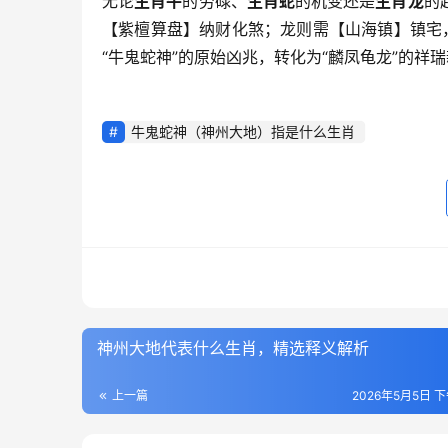
无论
生肖牛
的劳碌、
生肖蛇
的机变还是
生肖龙
的
【紫檀算盘】纳财化煞；龙则需【山海镇】镇宅，
“牛鬼蛇神”的原始凶兆，转化为“麟凤龟龙”的祥
牛鬼蛇神（神州大地）指是什么生肖
神州大地代表什么生肖，精选释义解析
上一篇
2026年5月5日 下