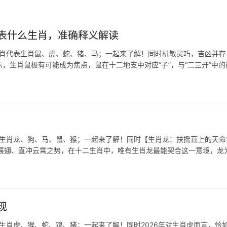
表什么生肖，准确释义解读
生肖代表生肖鼠、虎、蛇、猪、马；一起来了解！同时机敏灵巧，吉凶并存 
示，生肖鼠极有可能成为焦点，鼠在十二地支中对应“子”，与“二三开”中的
表生肖龙、狗、马、鼠、猴；一起来了解！同时【生肖龙：扶摇直上的天命
大鹏展翅、直冲云霄之势，在十二生肖中，唯有生肖龙最能契合这一意境，龙
现
表生肖虎、猴、蛇、鸡、猪；一起来了解！同时2026年对生肖虎而言，恰