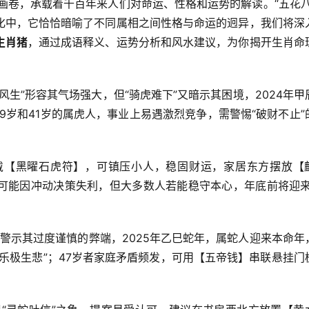
画卷，承载着千百年来人们对命运、性格和运势的解读。“五花八
化中，它恰恰暗喻了不同属相之间性格与命运的迥异，我们将深
生肖猪
，通过成语释义、运势分析和风水建议，为你揭开生肖命
生”形容其气场强大，但“骑虎难下”又暗示其困境，2024年甲
29岁和41岁的属虎人，事业上易遇激烈竞争，需警惕“破财不止”
戴【黑曜石虎符】，可镇压小人，稳固财运，家居东方摆放【
可能因冲动决策失利，但大多数人若能稳守本心，年底前将迎来
则警示其过度谨慎的弊端，2025年乙巳蛇年，属蛇人迎来本命年
“乐极生悲”；47岁者家庭矛盾频发，可用【五帝钱】串联悬挂门