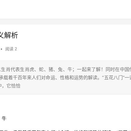
义解析
•
阅读 2
十二生肖代表生肖虎、蛇、猪、兔、牛；一起来了解！同时在中国
承载着千百年来人们对命运、性格和运势的解读。“五花八门”一
中，它恰恰
、牛