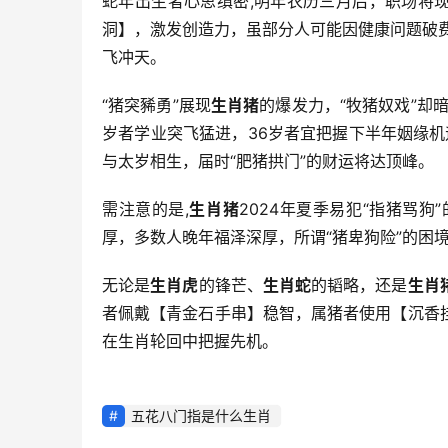
蛇年出生者心思缜密,明年农历三月后，职场将
洞】，激发创造力，虽部分人可能因健康问题破费
飞冲天。
“猪突豨勇”展现
生肖猪
的爆发力，“牧猪奴戏”却暗
岁者学业突飞猛进，36岁者宜把握下半年姻缘机
与太岁相生，届时“肥猪拱门”的财运将达顶峰。
需注意的是,
生肖猪
2024年夏季易犯“指猪骂
厚，多数人晚年福泽深厚，所谓“猪卑狗险”的困
无论是
生肖虎
的锋芒、
生肖蛇
的韬略，还是
生肖
者佩戴【青金石手串】稳智，属猪者使用【沉香
在生肖轮回中把握先机。
五花八门指是什么生肖