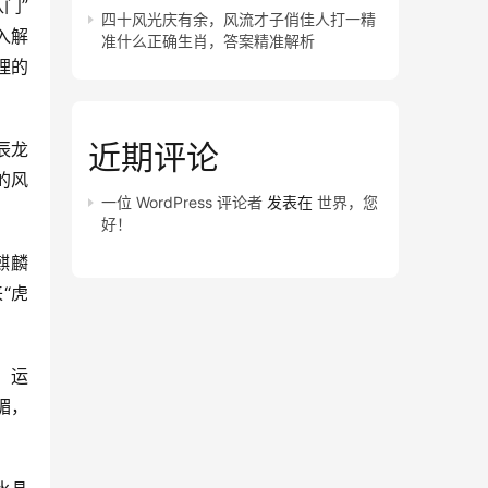
门”
四十风光庆有余，风流才子俏佳人打一精
入解
准什么正确生肖，答案精准解析
理的
近期评论
辰龙
的风
一位 WordPress 评论者
发表在
世界，您
好！
麒麟
“虎
，运
楣，