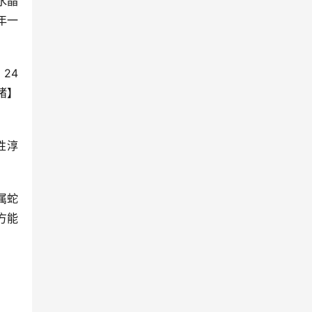
水晶
年一
24
猪】
性淳
属蛇
方能