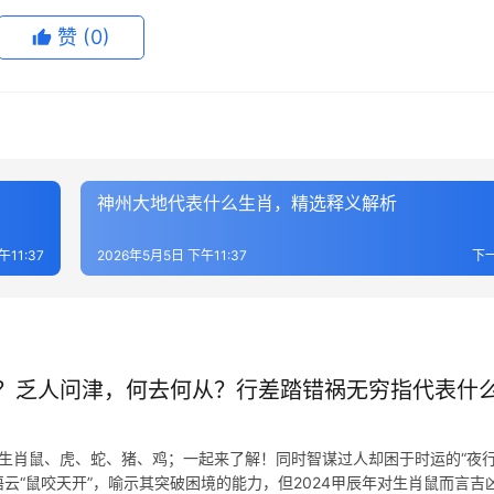
赞
(0)
神州大地代表什么生肖，精选释义解析
午11:37
2026年5月5日 下午11:37
下
？乏人问津，何去何从？行差踏错祸无穷指代表什
表生肖鼠、虎、蛇、猪、鸡；一起来了解！同时智谋过人却困于时运的“夜行
云“鼠咬天开”，喻示其突破困境的能力，但2024甲辰年对生肖鼠而言吉