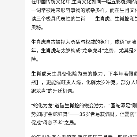
在中国传统文化中,生肖文化如同一幅五彩斑斓的
一词常被用来形容事物的繁杂多样，而在生肖文
读三个极具代表性的生肖——
生肖虎
、
生肖蛇
和
奥秘。
生肖虎
自古被视为勇猛与权威的象征，成语“虎啸风
年，
生肖虎
与太岁构成“龙争虎斗”之势，尤其是
险。
生肖虎
天生具备化险为夷的能力，下半年若佩
瓶】，更能催旺贵人缘，化解太岁冲克，部分人
踞龙盘”的升迁机遇。
“蛇化为龙”道破
生肖蛇
的蜕变潜力，“画蛇添足”
势如同“金蛇狂舞”——35岁者易获偏财，但需防
促成“母慈子孝”之局。