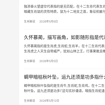
独添香火望虚空代表指的是无匹配，在十二生肖代表生肖
暗藏生肖鼠的灵性特质，鼠为十二地支之首，象征机敏与
2024甲
生肖解说
2026年5月6日
久怀慕蔺，描写画角，如影随形指是代
久怀慕蔺指的是生肖虎,生肖蛇,生肖羊，在十二生肖代
生肖虎之人天生自带威严，犹如山林之王，行事果敢且魄
团队停滞，需警
生肖解说
2026年5月5日
蜩甲暗枯秋叶坠，运九还须是功多指什
蜩甲暗枯秋叶坠指的是生肖牛,生肖蛇,生肖鸡，在十二
秋叶坠，运九还须是功多\”这句玄妙谶语，暗指生肖蛇
数，属蛇之人明年逢\”
生肖解说
2026年5月12日