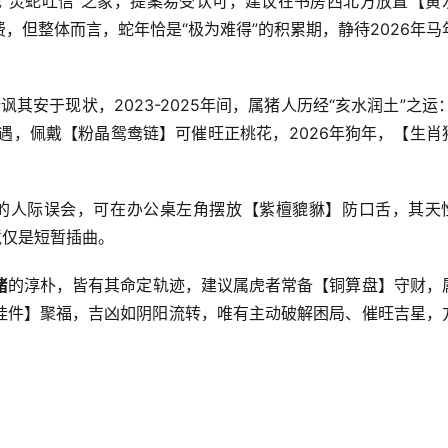
现“灵蛇吐信”之象，提案易受认可，建议在书房西北方放置【黄
，但整体而言，蛇年恰是“极为难得”的积累期，静待2026年马
讽其安于现状，2023-2025年间，属猪人历经“亥水润土”之运：
遇，佩戴【粉晶鸳鸯链】可催旺正桃花，2026年狗年，【生肖
狗”的人际误会，可在办公桌左角摆放【紫檀貔貅】防口舌，其天
境仅是短暂插曲。
猪
的淳朴，皆有其命定轨迹，建议属虎者常备【铜算盘】守财，
挂件】聚福，吉凶如阴阳流转，唯有主动破解困局、催旺吉星，