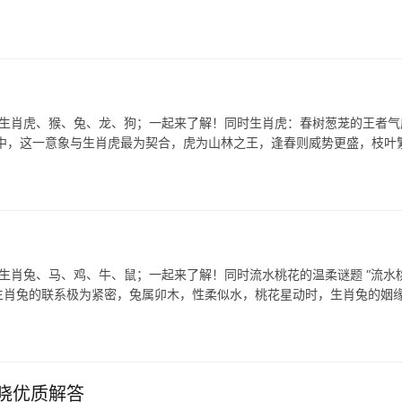
表生肖虎、猴、兔、龙、狗；一起来了解！同时生肖虎：春树葱茏的王者气
中，这一意象与生肖虎最为契合，虎为山林之王，逢春则威势更盛，枝叶
生肖兔、马、鸡、牛、鼠；一起来了解！同时流水桃花的温柔谜题 “流水桃
生肖兔的联系极为紧密，兔属卯木，性柔似水，桃花星动时，生肖兔的姻
晓优质解答