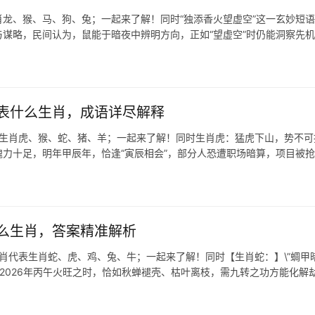
龙、猴、马、狗、兔；一起来了解！同时“独添香火望虚空”这一玄妙短
谋略，民间认为，鼠能于暗夜中辨明方向，正如“望虚空”时仍能洞察先
表什么生肖，成语详尽解释
表生肖虎、猴、蛇、猪、羊；一起来了解！同时生肖虎：猛虎下山，势不可
力十足，明年甲辰年，恰逢“寅辰相会”，部分人恐遭职场暗算，项目被
么生肖，答案精准解析
生肖代表生肖蛇、虎、鸡、兔、牛；一起来了解！同时【生肖蛇：】\”蜩甲
逢2026年丙午火旺之时，恰如秋蝉褪壳、枯叶离枝，需九转之功方能化解