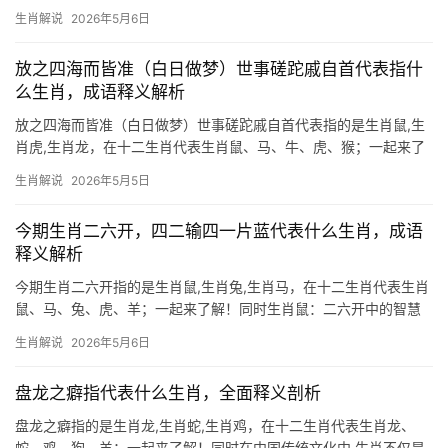
威严庄重的形象，而在十二生肖中，唯有生肖龙最能诠释这一气
生肖解说
2026年5月6日
质，龙自古象征天威，其腾云驾雾之姿令人肃然起敬，2024甲辰龙
年将至，生肖
放之四海而皆准（白日做梦）世事磋跎戚自首代表指什
么生肖，成语释义解析
放之四海而皆准（白日做梦）世事磋跎戚自首代表指的是生肖鼠,生
肖虎,生肖龙，在十二生肖代表生肖鼠、马、牛、虎、猴；一起来了
解！同时【生肖鼠：机敏善变的命运棋手】 生肖鼠之人天生带着三
生肖解说
2026年5月5日
分伶俐七分警觉，2026年对其而言犹如暗流涌动的棋盘，上半年易
遇“项目被抢”之困，29岁至51岁者职场恐遭“
今期生肖二六开，四二输四一片蓝代表什么生肖，成语
释义解析
今期生肖二六开指的是生肖鼠,生肖兔,生肖马，在十二生肖代表生肖
鼠、马、兔、虎、羊；一起来了解！同时生肖鼠：二六开中的智慧
灵光 “今期生肖二六开”暗藏玄机，“二六”相加为八，而“鼠”在生肖排
生肖解说
2026年5月6日
位中正居第八，与谜面高度契合。生肖鼠之人下半年逢“天解”星入
命，部分人
盘龙之癖指代表什么生肖，全面释义剖析
盘龙之癖指的是生肖龙,生肖蛇,生肖鸡，在十二生肖代表生肖龙、
蛇、鸡、狗、羊；一起来了解！同时在中国传统文化中,生肖不仅是