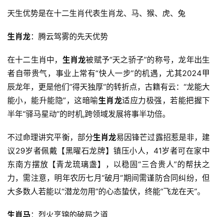
天生优势是在十二生肖代表生肖龙、马、猴、虎、兔
生肖龙
：腾云驾雾的先天优势
在十二生肖中，
生肖龙
被赋予“天之骄子”的称号，龙年出生
者自带贵气，事业上常有“快人一步”的机遇，尤其2024甲
辰龙年，更是他们“得天独厚”的转折点，古籍有云：“龙能大
能小，能升能隐”，这暗喻
生肖龙
适应力极强，若能把握下
半年“驿马星动”的时机,跨领域发展将事半功倍。
不过命理讲究平衡，部分
生肖龙
易因锋芒过露招惹是非，建
议29岁者佩戴【黑曜石龙牌】镇压小人，41岁者可在家中
东南方摆放【青龙琉璃盏】，以稳固“三合贵人”的帮扶之
力，需注意，明年农历七月“破月”期间需谨防合同纠纷，但
大多数人若能以“潜龙勿用”的心态蛰伏，终能“飞龙在天”。
生肖马
：烈火烹锦的破局之道