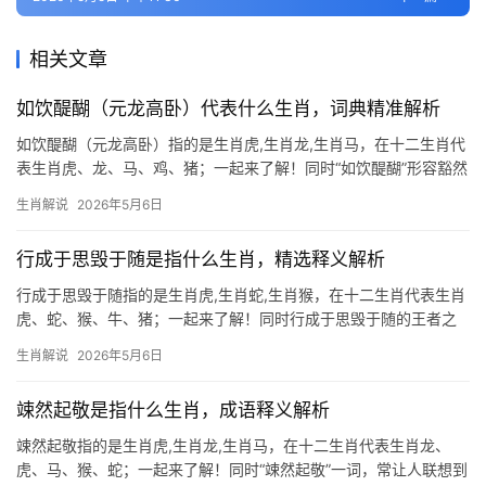
相关文章
如饮醍醐（元龙高卧）代表什么生肖，词典精准解析
如饮醍醐（元龙高卧）指的是生肖虎,生肖龙,生肖马，在十二生肖代
表生肖虎、龙、马、鸡、猪；一起来了解！同时“如饮醍醐”形容豁然
开朗的顿悟，而生肖虎正是这一境界的化身，虎年出生之人天生胆
生肖解说
2026年5月6日
识过人，但早年易因冲动陷入迷茫，尤其是29岁和41岁这两个关键
年龄，部分人可能遭遇
行成于思毁于随是指什么生肖，精选释义解析
行成于思毁于随指的是生肖虎,生肖蛇,生肖猴，在十二生肖代表生肖
虎、蛇、猴、牛、猪；一起来了解！同时行成于思毁于随的王者之
相 “行成于思毁于随”这句古训，恰似生肖虎的命运缩影，虎为百兽
生肖解说
2026年5月6日
之王，天生具备决断力与魄力，但若一味随波逐流，反易落入陷
阱，属虎人明年甲辰年
竦然起敬是指什么生肖，成语释义解析
竦然起敬指的是生肖虎,生肖龙,生肖马，在十二生肖代表生肖龙、
虎、马、猴、蛇；一起来了解！同时“竦然起敬”一词，常让人联想到