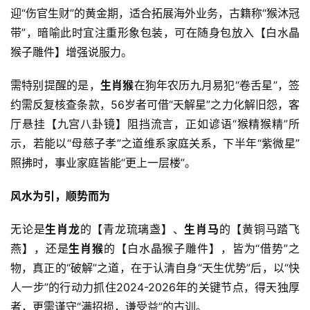
迎“伤官生财”的黄金期，适合拓展海外业务，古籍称“猴沐冠
带”，暗喻此时宜注重形象包装，可在随身包放入【白水晶
猴子雕件】增强说服力。
需特别提醒的是，
生肖猴
在狗年农历九月易犯“卷舌星”，签
约需反复核查条款，56岁者可借“天解星”之力化解旧怨，客
厅悬挂【九宫八卦镜】阻挡流言，正如谚语“猴精猴精”所
示，若能以“母慈子孝”之道维系家庭关系，下半年“紫微星”
照拂时，事业家庭皆能“更上一层楼”。
风水为引，顺势而为
无论是
生肖龙
的【青龙琉璃盏】、
生肖马
的【黄铜马踏飞
燕】，还是
生肖猴
的【白水晶猴子雕件】，皆为“借势”之
物，真正的“破解”之道，在于认清自身“天生优势”后，以“快
人一步”的行动力抓住2024-2026年的关键节点，得天独厚
者，更需谨守“满招损，谦受益”的古训。