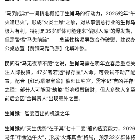
“马到成功”一词精准概括了
生肖马
的行动力，2025蛇年“午
火逢巳火”，形成“火炎土燥”之象，对从事创意行业的
生肖马
极为有利，特别是35岁群体可能迎来“偏财入库”的爆发期，
但需警惕“马失前蹄”——急躁性格易导致合作破裂，建议办
公桌放置【黄铜马踏飞燕】化解冲煞。
民间有“马无夜草不肥”之说，
生肖马
需在明年立春后重点关
注人际投资，47岁者若遇“禄存星”入命，可尝试不动产配
置，配合【红玛瑙聚宝盆】催旺田宅宫，需牢记“吉凶并存”
之理：部分人可能因“劫煞”影响短暂破财，但大多数人冬至
前后会因“金舆贵人”出现意外之喜。
生肖猴
：智变百出的机运之年
生肖猴
的“天生优势”在于其“七十二变”般的应变能力，2026
马年“申金遇午火”，形成“火炼真金”格局，预示32岁群体将