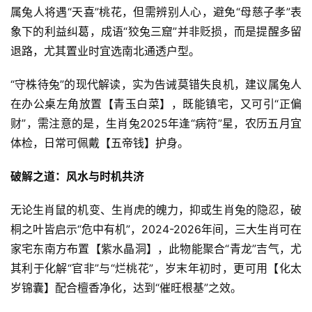
属兔人将遇“天喜”桃花，但需辨别人心，避免“母慈子孝”表
象下的利益纠葛，成语“狡兔三窟”并非贬损，而是提醒多留
退路，尤其置业时宜选南北通透户型。
“守株待兔”的现代解读，实为告诫莫错失良机，建议属兔人
在办公桌左角放置【青玉白菜】，既能镇宅，又可引“正偏
财”，需注意的是，生肖兔2025年逢“病符”星，农历五月宜
体检，日常可佩戴【五帝钱】护身。
破解之道：风水与时机共济
无论生肖鼠的机变、生肖虎的魄力，抑或生肖兔的隐忍，破
桐之叶皆启示“危中有机”，2024-2026年间，三大生肖可在
家宅东南方布置【紫水晶洞】，此物能聚合“青龙”吉气，尤
其利于化解“官非”与“烂桃花”，岁末年初时，更可用【化太
岁锦囊】配合檀香净化，达到“催旺根基”之效。