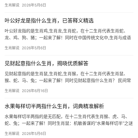
同璀璨的明珠，镶嵌在语言的长河中，豆重榆瞑”这一成语，看似晦
生肖解说
2026年5月6日
涩，实则暗藏玄机，它源自《庄子·齐物论》，本义形容时间流逝之
快，如同豆荚
叶公好龙是指什么生肖，已答释义精选
叶公好龙指的是生肖鸡,生肖龙,生肖蛇，在十二生肖代表生肖蛇、
龙、鸡、狗、猪；一起来了解！同时在中国传统文化中,生肖与成语
常常交织出耐人寻味的寓言。\”叶公好龙\”这一典故，表面上讲的是
生肖解说
2026年5月6日
叶公痴迷龙纹装饰，真龙现身时却吓得魂飞魄散，暗讽表里不一的
虚伪，若以生肖
见财起意指什么生肖，揭晓优质解答
见财起意指的是生肖鼠,生肖蛇,生肖猴，在十二生肖代表生肖鼠、
猴、蛇、马、兔；一起来了解！同时见财起意指什么生肖？ 民间常
言“见财起意”，多指人心贪婪，见利忘义，在生肖文化中，生肖鼠、
生肖解说
2026年6月16日
生肖猴、生肖蛇最易被贴上此类标签。生肖鼠机敏善钻营，遇钱财
易动心思；生
水果每样切半两指什么生肖，词典精准解析
水果每样切半两指的是无匹配，在十二生肖代表生肖猴、虎、马、
蛇、兔；一起来了解！同时生肖鼠：机敏善谋的“水果每样切半”之谜
民间俚语“水果每样切半”暗藏玄机——半者为“分”，两指为“双”，合
生肖解说
2026年5月6日
为“分双”，谐音即“生肖鼠”的“鼠”字（方言中“鼠”与