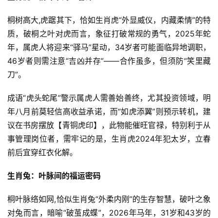
桐树高大,虎踞其下，恰如生肖虎“外显威仪，内藏柔情”的特
质，破桐之叶对虎而言，象征打破常规的勇气，2025年蛇
年，属虎人将迎来“驿马”星动，34岁者可能面临异地调职，
46岁者则需注意“吉凶并存”——合作虽多，但须防“笑里藏
刀”。
成语“虎头蛇尾”警示属虎人需善始善终，尤其投资领域，明
年八月前莫轻信高收益承诺，而“如虎添翼”则预示转机，建
议在书房摆放【青铜虎印】，此物能催旺官禄，特别利于从
事管理岗位者，需牢记的是，生肖虎2024年犯太岁，立春
前后宜穿红衣化解。
生肖兔：叶脉间的福运密码
桐叶脉络如网,恰似生肖兔“外柔内刚”的生存智慧，破叶之象
对兔而言，暗喻“破茧成蝶”，2026年马年，31岁和43岁的