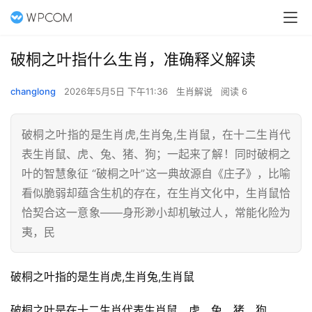
破桐之叶指什么生肖，准确释义解读
changlong
2026年5月5日 下午11:36
生肖解说
阅读 6
破桐之叶指的是生肖虎,生肖兔,生肖鼠，在十二生肖代
表生肖鼠、虎、兔、猪、狗；一起来了解！同时破桐之
叶的智慧象征 “破桐之叶”这一典故源自《庄子》，比喻
看似脆弱却蕴含生机的存在，在生肖文化中，生肖鼠恰
恰契合这一意象——身形渺小却机敏过人，常能化险为
夷，民
破桐之叶指的是生肖虎,生肖兔,生肖鼠
破桐之叶是在十二生肖代表生肖鼠、虎、兔、猪、狗