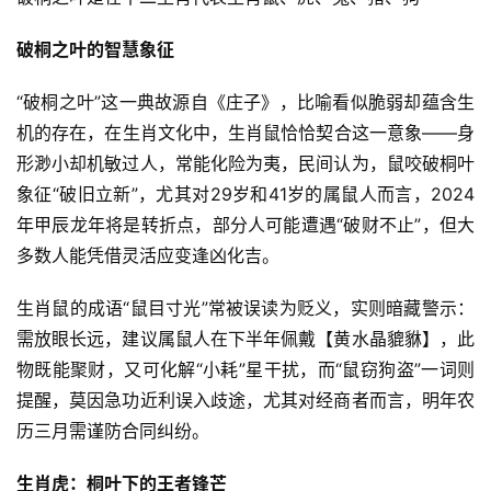
破桐之叶的智慧象征
“破桐之叶”这一典故源自《庄子》，比喻看似脆弱却蕴含生
机的存在，在生肖文化中，生肖鼠恰恰契合这一意象——身
形渺小却机敏过人，常能化险为夷，民间认为，鼠咬破桐叶
象征“破旧立新”，尤其对29岁和41岁的属鼠人而言，2024
年甲辰龙年将是转折点，部分人可能遭遇“破财不止”，但大
多数人能凭借灵活应变逢凶化吉。
生肖鼠的成语“鼠目寸光”常被误读为贬义，实则暗藏警示：
需放眼长远，建议属鼠人在下半年佩戴【黄水晶貔貅】，此
物既能聚财，又可化解“小耗”星干扰，而“鼠窃狗盗”一词则
提醒，莫因急功近利误入歧途，尤其对经商者而言，明年农
历三月需谨防合同纠纷。
生肖虎：桐叶下的王者锋芒