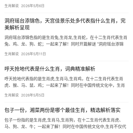
“历遍江湖，必遭凶险”一句，暗合生肖虎的宿命，虎为百兽之王，却
生肖解说
2026年5月6日
常陷“红日绽雨收残脚”的困局——看似威风，实则暗藏危机，下半年
逢“驿马
洞府瑶台添锦色，天宫佳景乐处多代表指什么生肖，完
美解析呈现
洞府瑶台添锦色指的是生肖兔,生肖龙,生肖蛇，在十二生肖代表生肖
兔、鸡、龙、狗、蛇；一起来了解！同时开篇解谜 “洞府瑶台添锦
色，天宫佳景乐处多”这句诗暗藏的生肖玄机，实指生肖兔，兔居月
生肖解说
2026年5月11日
宫伴嫦娥，瑶台天宫皆为其逍遥之境，锦色喻其机敏灵巧，乐处多
则象征2026年逢
呼天抢地代表是什么生肖，词典精准解析
呼天抢地代表指的是生肖虎,生肖马,生肖鸡，在十二生肖代表生肖
虎、猴、马、鼠、鸡；一起来了解！同时在中国传统文化中，生肖
不仅代表年份，更蕴含深远的命理寓意，每逢岁末年初，人们总爱
生肖解说
2026年5月5日
探究生肖运势，期盼趋吉避凶，我们就来解读三个与“呼天抢地”情绪
相关的生肖,剖析其
包子一份，湘菜两份是哪个最佳生肖，精选解析落实
包子一份指的是生肖虎,生肖马,生肖狗，在十二生肖代表生肖虎、
马、狗、龙、牛；一起来了解！同时在中国传统文化中,生肖不仅代
表年份轮回，更暗藏人生吉凶的密码，当餐桌上出现“包子一份，湘