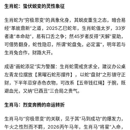
生肖蛇：蛰伏蜕变的灵性象征
生肖蛇为“穷极思变”的具象化身，其蜕皮重生之态，暗合易
经“革故鼎新”之道，2025乙巳蛇年，生肖蛇值太岁，33岁
者逢“本命劫”，易有口舌之争；然45岁者反得“天解”星助，
可借势翻身，蛇性隐忍，所谓“蛇盘兔，必定富”，明年若与
生肖兔合作，财路大开。
成语“画蛇添足”实为警醒：生肖蛇需戒贪求全，建议办公桌
左青龙位摆放【黑曜石蛇形摆件】，以蛇“盘财”之形镇守正
财，下半年忌穿赤色衣物，可改系【五帝钱红绳】于腕，既
避血光，又纳“巳酉丑”三合局之贵气。
生肖马：烈变奔腾的命运转折
生肖马与“穷极思变”的关联，见于其“马到成功”的爆发力，
午火之性烈而不羁，2026丙午马年，生肖马“将星”入命，