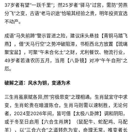
37岁者有望“一跃千里”；然25岁者“驿马”过宫，需防“劳燕
分飞”之变，古语“老马识途”恰喻其经验之贵，明年投资宜选
不动产。
成语“马失前蹄”警示冒进之险，建议床头悬挂【青铜马踏飞
燕】，借“天马行空”之势冲破阻滞，书柜西北方放置【琉璃
聚宝盆】，可聚“午未合化土”之财，尤利餐饮、物流行业，
49岁者若逢农历五月，当用【八卦镜】对冲“午午自刑”之
厄。
破解之道：风水为钥，变通为术
三生肖虽禀赋各异,然“穷极思变”之理相通。生肖鼠宜守中求
变，生肖蛇贵在暗渡陈仓，生肖马则需以速制胜，无论何
者，2024至2026年间，皆可借【太极八卦牌】调和阴阳，
或于冬至日启用【六合生肖牌】（鼠配牛、蛇配鸡、马配
羊），以“三合六合”之道转危为安，命理无常，唯变者长