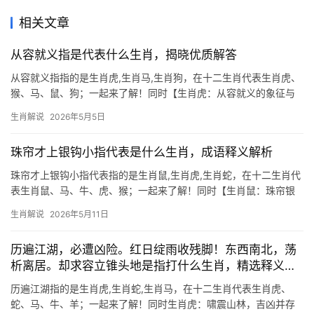
相关文章
从容就义指是代表什么生肖，揭晓优质解答
从容就义指指的是生肖虎,生肖马,生肖狗，在十二生肖代表生肖虎、
猴、马、鼠、狗；一起来了解！同时【生肖虎：从容就义的象征与
运势解析】 “从容就义”在生肖文化中，常被联想至生肖虎，虎为百
生肖解说
2026年5月5日
兽之王，天生具备无畏气魄，古有“虎将赴死而不改色”之说，恰合
“义”字精髓
珠帘才上银钩小指代表是什么生肖，成语释义解析
珠帘才上银钩小指代表指的是生肖鼠,生肖虎,生肖蛇，在十二生肖代
表生肖鼠、马、牛、虎、猴；一起来了解！同时【生肖鼠：珠帘银
钩的智慧象征】 “珠帘才上银钩小”暗喻机巧灵动，恰如生肖鼠的聪
生肖解说
2026年5月11日
慧特质，2026年对生肖鼠而言是吉凶交织之年，事业上恐遇“项目被
抢”或“团队停滞”
历遍江湖，必遭凶险。红日绽雨收残脚！东西南北，荡
析离居。却求容立锥头地是指打什么生肖，精选释义解
析
历遍江湖指的是生肖虎,生肖蛇,生肖马，在十二生肖代表生肖虎、
蛇、马、牛、羊；一起来了解！同时生肖虎：啸震山林，吉凶并存