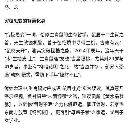
马、龙
穷极思变的智慧化身
“穷极思变”一词，恰似生肖鼠的生存哲学，鼠居十二生肖之
首，天生敏锐机警，善于在绝境中寻得生机，古籍有云：
“鼠咬天开”，喻其突破桎梏之能，2024甲辰年，流年天干
“木”生地支“土”，生肖鼠逢“龙德”吉星照拂，尤其对29岁与
41岁者，事业有“柳暗花明”之兆，然“吉凶并存”，部分人恐
遇“劫煞”侵扰，需防下半年“破财不止”。
传统命理中,生肖鼠对应成语“鼠目寸光”实为误读，其真意乃
警示短视，反衬鼠辈“未雨绸缪”之智，建议佩戴【黄水晶貔
貅】，以貔貅“吞财不泄”之力化解厄运，催旺偏财，若家宅
东南方放置【铜钱树】，更可引“母慈子孝”之家运，尤利子
女学业。