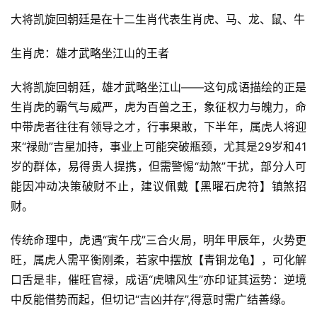
大将凯旋回朝廷是在十二生肖代表生肖虎、马、龙、鼠、牛
生肖虎：雄才武略坐江山的王者
大将凯旋回朝廷，雄才武略坐江山——这句成语描绘的正是
生肖虎的霸气与威严，虎为百兽之王，象征权力与魄力，命
中带虎者往往有领导之才，行事果敢，下半年，属虎人将迎
来“禄勋”吉星加持，事业上可能突破瓶颈，尤其是29岁和41
岁的群体，易得贵人提携，但需警惕“劫煞”干扰，部分人可
能因冲动决策破财不止，建议佩戴【黑曜石虎符】镇煞招
财。
传统命理中，虎遇“寅午戌”三合火局，明年甲辰年，火势更
旺，属虎人需平衡刚柔，若家中摆放【青铜龙龟】，可化解
口舌是非，催旺官禄，成语“虎啸风生”亦印证其运势：逆境
中反能借势而起，但切记“吉凶并存”,得意时需广结善缘。