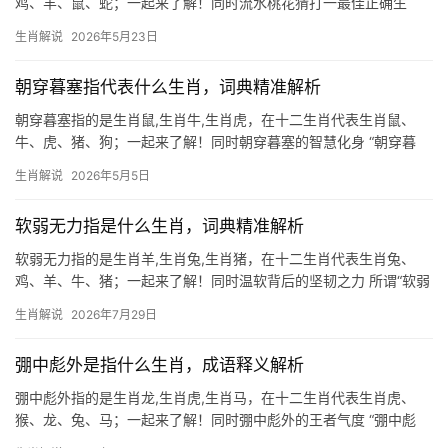
鸡、羊、鼠、蛇；一起来了解！同时流水桃花猜打一最佳正确生
肖：生肖兔 “流水桃花”一词，常被用来形容春日美景或浪漫情缘，
生肖解说
2026年5月23日
但在生肖谜语中，它暗藏玄机，流水为“氵”，桃花属“卯”，“卯”正是
生肖兔的
朝穿暮塞指代表什么生肖，词典精准解析
朝穿暮塞指的是生肖鼠,生肖牛,生肖虎，在十二生肖代表生肖鼠、
牛、虎、猪、狗；一起来了解！同时朝穿暮塞的智慧化身 “朝穿暮
塞”原指早晨穿戴整齐，傍晚便堵塞受阻，比喻世事无常、变化莫
生肖解说
2026年5月5日
测，在生肖文化中，生肖鼠以其机敏灵活的特性，成为这一成语的
最佳诠释者，鼠年
软弱无力指是什么生肖，词典精准解析
软弱无力指的是生肖羊,生肖兔,生肖猪，在十二生肖代表生肖兔、
鸡、羊、牛、猪；一起来了解！同时温软背后的坚韧之力 所谓“软弱
无力”，在十二生肖中最易让人联想到生肖兔，兔性温和，常被视作
生肖解说
2026年7月29日
怯懦象征，然其柔中带刚的特性却极少被提及，2026年对生肖兔而
言，恰是
弸中彪外是指什么生肖，成语释义解析
弸中彪外指的是生肖龙,生肖虎,生肖马，在十二生肖代表生肖虎、
猴、龙、兔、马；一起来了解！同时弸中彪外的王者气度 “弸中彪
外”一词，源自《礼记·乐记》，形容内在充盈而外显威猛，恰如生肖