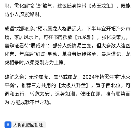
职，需化解“剑锋”煞气，建议随身携带【黄玉龙玺】，既能
防小人,又能聚财。
成语“龙腾四海”预示属龙人格局远大，下半年宜开拓海外市
场，家居风水上，可在书房摆放【九龙鼎】，强化决策力，
需辩证看待“辰戌冲”：部分人感情易生变，但大多数人逢凶
化吉，年底后“红鸾”星动，单身者姻缘将至，最后谨记：龙
虎相争时,以柔克刚方为上策。
破解之道：无论属虎、属马或属龙，2024年皆需注重“水火
平衡”，推荐三方共用的【太极八卦盘】，置于西北位，可
调和五行，转危为安，运势如潮，催旺在即，唯有顺势而
为,方能成就不世之功。
大将凯旋回朝廷