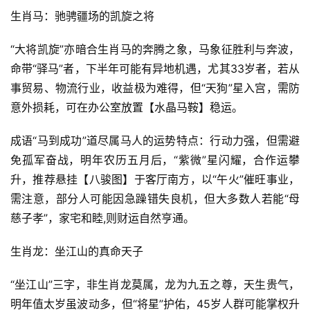
生肖马：驰骋疆场的凯旋之将
“大将凯旋”亦暗合生肖马的奔腾之象，马象征胜利与奔波，
命带“驿马”者，下半年可能有异地机遇，尤其33岁者，若从
事贸易、物流行业，收益极为难得，但“天狗”星入宫，需防
意外损耗，可在办公室放置【水晶马鞍】稳运。
成语“马到成功”道尽属马人的运势特点：行动力强，但需避
免孤军奋战，明年农历五月后，“紫微”星闪耀，合作运攀
升，推荐悬挂【八骏图】于客厅南方，以“午火”催旺事业，
需注意，部分人可能因急躁错失良机，但大多数人若能“母
慈子孝”，家宅和睦,则财运自然亨通。
生肖龙：坐江山的真命天子
“坐江山”三字，非生肖龙莫属，龙为九五之尊，天生贵气，
明年值太岁虽波动多，但“将星”护佑，45岁人群可能掌权升