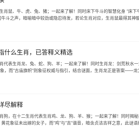
读
生肖鼠、牛、虎、兔、猪；一起来了解！同时床下牛斗的智慧化身 “床下牛
闻牛斗之声，暗喻暗中较劲或隐忍待发，若论生肖对应，生肖鼠最得其神
指什么生肖，已答释义精选
生肖代表生肖龙、兔、蛇、狗、羊；一起来了解！同时生肖龙：剑荒秋水一
藏之象，而“古庙旗帜”则象征权威与指引，结合谜面，生肖龙正是答案——龙
详尽解释
生肖狗，在十二生肖代表生肖鸡、龙、狗、羊、猴；一起来了解！同时揭秘
，黄花象征未出嫁的女子，而“鸡”与“吉”谐音，暗含贞洁吉祥之意，此谜语