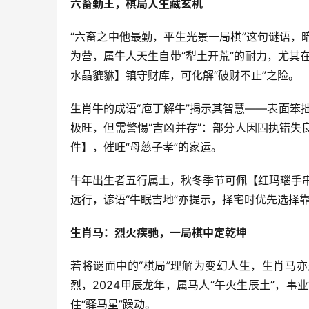
六畜勤王，棋局人生藏玄机
“六畜之中他最勤，平生光景一局棋”这句谜语
为营，属牛人天生自带“犁土开荒”的耐力，尤其
水晶貔貅】镇守财库，可化解“破财不止”之险。
生肖牛的成语“庖丁解牛”揭示其智慧——表面笨拙
极旺，但需警惕“吉凶并存”：部分人因固执错
件】，催旺“母慈子孝”的家运。
牛年出生者五行属土，秋冬季节可佩【红玛瑙手
远行，谚语“牛眠吉地”亦提示，择宅时优先选择
生肖马：烈火疾驰，一局棋中定乾坤
若将谜面中的“棋局”理解为变幻人生，生肖马
烈，2024甲辰龙年，属马人“午火生辰土”，
住“驿马星”躁动。