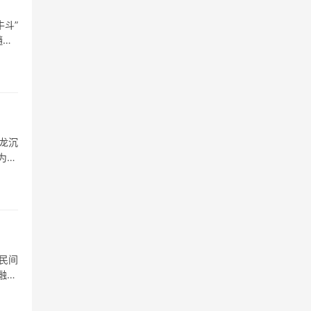
斗”
髓
龙沉
为水
民间
融合