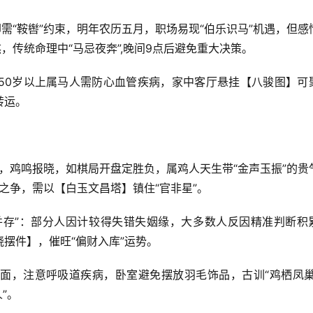
需“鞍辔”约束，明年农历五月，职场易现“伯乐识马”机遇，但感
，传统命理中“马忌夜奔”,晚间9点后避免重大决策。
50岁以上属马人需防心血管疾病，家中客厅悬挂【八骏图】可
转运。
象，鸡鸣报晓，如棋局开盘定胜负，属鸡人天生带“金声玉振”的贵
口舌之争，需以【白玉文昌塔】镇住“官非星”。
凶并存”：部分人因计较得失错失姻缘，大多数人反因精准判断积
摆件】，催旺“偏财入库”运势。
面，注意呼吸道疾病，卧室避免摆放羽毛饰品，古训“鸡栖凤巢
”。