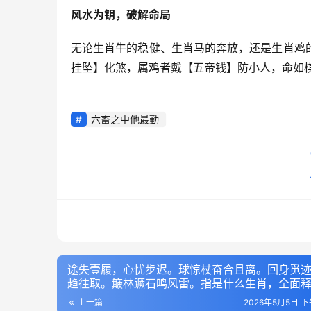
风水为钥，破解命局
无论生肖牛的稳健、生肖马的奔放，还是生肖鸡
挂坠】化煞，属鸡者戴【五帝钱】防小人，命如棋
六畜之中他最勤
途失壹履，心忧步迟。球惊杖奋合且离。回身觅
趋往取。簸林蹶石鸣风雷。指是什么生肖，全面
析
上一篇
2026年5月5日 下