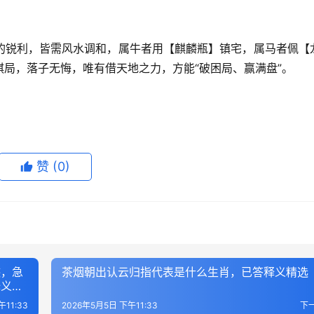
的锐利，皆需风水调和，属牛者用【麒麟瓶】镇宅，属马者佩【
局，落子无悔，唯有借天地之力，方能“破困局、赢满盘”。
赞
(0)
迹，急
茶烟朝出认云归指代表是什么生肖，已答释义精选
释义剖
午11:33
2026年5月5日 下午11:33
下