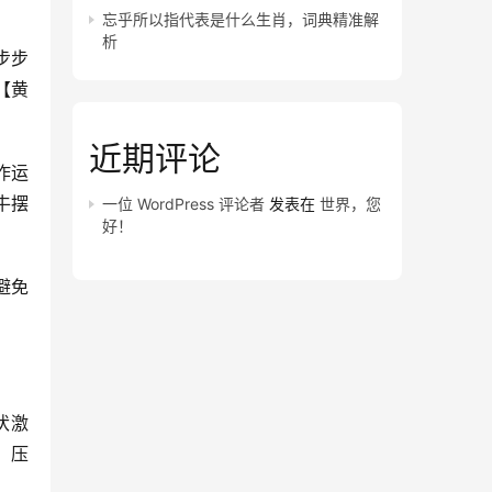
忘乎所以指代表是什么生肖，词典精准解
析
步步
【黄
近期评论
作运
牛摆
一位 WordPress 评论者
发表在
世界，您
好！
避免
伏激
】压