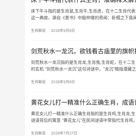
床下牛斗指代表什么生肖，准确释义解
床下牛斗指的是生肖鼠,生肖牛,生肖虎，在十二生肖代表
这一典故，源自《晋书》中殷仲堪的奇闻：卧榻之下竟
——鼠类擅藏匿
生肖解说
2026年5月6日
剑荒秋水一龙沉，欲钱看古庙里的旗帜
剑荒秋水一龙沉指的是生肖龙,生肖兔,生肖蛇，在十二
的玄机 “剑荒秋水一龙沉”这句诗谜中，“龙沉”暗指潜
中灵物，沉潜
生肖解说
2026年5月6日
黄花女儿打一精准什么正确生肖，成语
黄花女儿打一精准什么正确生肖指的是生肖鸡,生肖龙,
谜语背后的寓意 “黄花女儿”在民间谜语中常指代生肖鸡
传统文化与生肖象征，202
生肖解说
2026年7月27日