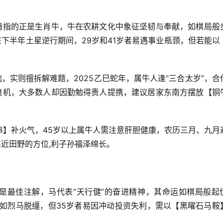
，暗指的正是生肖牛，牛在农耕文化中象征坚韧与奉献，如棋局般
在下半年土星逆行期间，29岁和41岁者易遇事业瓶颈，但若能以
，实则擅拆解难题，2025乙巳蛇年，属牛人逢“三合太岁”，合
失良机，大多数人却因勤勉得贵人提携，建议居家东南方摆放【铜
串】补火气，45岁以上属牛人需注意肝胆健康，农历三月、九月
靠近田野的方位,利子孙福泽绵长。
亦是最佳注解，马代表“天行健”的奋进精神，其命运如棋局般起
事业如烈马脱缰，但35岁者易因冲动投资失利，需以【黑曜石马鞍