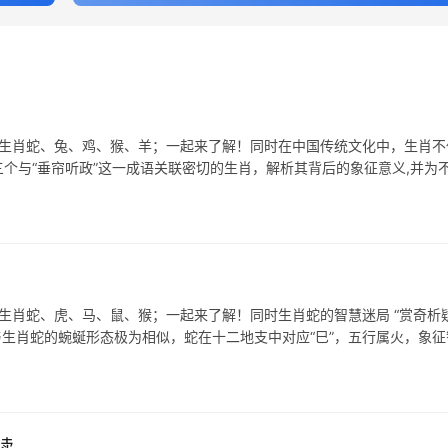
表生肖蛇、兔、鸡、猴、羊；一起来了解！同时在中国传统文化中，生肖不
个与“垂帘听政”这一成语关联密切的生肖，解析其背后的象征意义,并为
生肖蛇、虎、马、鼠、猴；一起来了解！同时生肖蛇的智慧迷局 “赏奇析疑
斩”与生肖蛇的蜿蜒形态极为相似，蛇在十二地支中对应“巳”，五行属火，象征