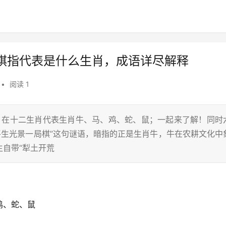
棋指代表是什么生肖，成语详尽解释
•
阅读 1
牛，在十二生肖代表生肖牛、马、鸡、蛇、鼠；一起来了解！同时
平生光景一局棋”这句谜语，暗指的正是生肖牛，牛在农耕文化中
自带“犁土开荒
鸡、蛇、鼠