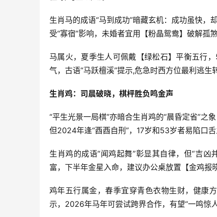
生肖马的成语“马到成功”暗藏玄机：成功虽快，却
受“寡宿”影响，未婚者宜用【粉晶鸳鸯】破解孤煞
马属火，夏季生人可佩戴【绿松石】平衡五行，
气，古语“马跃檀溪”提示,危急时西方位最利逃生
生肖鸡：司晨破晓，棋枰胜负鸣金声
“平生光景一局棋”亦暗合生肖鸡的“晨昏定省”之
但2024年逢“酉酉自刑”，17岁和53岁者易陷
生肖鸡的成语“闻鸡起舞”彰显其自律，但“吉
富，下半年金星入命，建议办公桌放置【金鸡报晓
鸡年五行属金，春季宜穿青色衣物生财，健康方
示，2026年马年可尝试跨界合作，有望“一鸣惊人