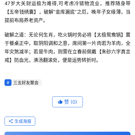
47岁大关财运极为难得,可考虑冷链物流业，推荐随身带
【五帝钱绣囊】，破解“金库漏底”之厄，晚年子女缘薄，当
提前布局养老资产。
破解之道：无论何生肖，吃火锅时务必将【太极鸳鸯锅】置
于餐桌正中，取阴阳调和之意，席间第一片肉若为羊肉，全
年灾煞减半；若是牛肉，则需在立春前佩戴【朱砂六字真言
戒】防血光，沸汤翻滚处，便是运势转折时。
三五好友聚会
赞
(0)
生成海报