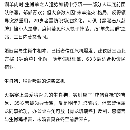
涮羊肉时,
生肖羊
之人运势如锅中浮沉——部分人年底前团
队停滞，郁郁寡欢；但大多数人因“未羊逢火”格局，反得领
导突然重用，29岁者需防职场边缘化，可佩【黑曜石八卦
牌】挡小人是非，席间若见他人筷子掉落，乃“羊失其群”之
兆，三日内莫签合同。
婚姻宫与
生肖牛
相冲，已婚者信任危机爆发，建议卧室西北
方摆【铜葫芦】化解，晚年偏财旺盛，63岁后适合投资民
宿业。
生肖狗
：啃骨吸髓的逆袭玄机
火锅宴上最爱啃骨头的
生肖狗
，实则应了“戌狗食禄”的吉
象，35岁若被领导责骂，反是明年升职前兆，但需警惕属
龙同事抢功，办公桌左角可放【青龙琉璃盏】反制，感情宫
与
生肖鸡
相害，未婚者莫在冬至前后表白。