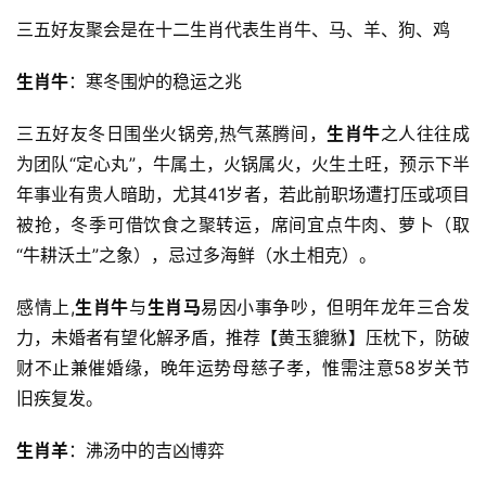
三五好友聚会是在十二生肖代表生肖牛、马、羊、狗、鸡
生肖牛
：寒冬围炉的稳运之兆
三五好友冬日围坐火锅旁,热气蒸腾间，
生肖牛
之人往往成
为团队“定心丸”，牛属土，火锅属火，火生土旺，预示下半
年事业有贵人暗助，尤其41岁者，若此前职场遭打压或项目
被抢，冬季可借饮食之聚转运，席间宜点牛肉、萝卜（取
“牛耕沃土”之象），忌过多海鲜（水土相克）。
感情上,
生肖牛
与
生肖马
易因小事争吵，但明年龙年三合发
力，未婚者有望化解矛盾，推荐【黄玉貔貅】压枕下，防破
财不止兼催婚缘，晚年运势母慈子孝，惟需注意58岁关节
旧疾复发。
生肖羊
：沸汤中的吉凶博弈