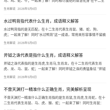
马、鸡、蛇、牛；一起来了解！同时粮尽援绝的智慧化身 在十二生
肖中，生肖鼠常被赋予“粮尽援绝”的象征意义，鼠类天生擅长囤积粮
生肖解说
2026年5月6日
草，即便在寒冬腊月也能靠储备渡过难关，这种特质映射到命理
中，代表“未雨
水过鸭背指代表什么生肖，成语释义解答
水过鸭背指的是无匹配，在十二生肖代表生肖鼠、猪、蛇、狗、
虎；一起来了解！同时“水过鸭背”这一成语，常用来形容事情不留痕
迹或人心胸豁达，若论生肖象征，生肖鸡最为贴切，鸡鸣破晓，驱
生肖解说
2026年5月6日
散黑暗，却从不沉溺于过往，正如水滴滑过鸭背，不沾分毫。生肖
鸡
斧钺之诛代表是指什么生肖，成语释义解答
斧钺之诛代表指的是生肖虎,生肖马,生肖龙，在十二生肖代表生肖
虎、龙、马、鼠、蛇；一起来了解！同时斧钺之诛的勇猛象征 “斧钺
之诛”在古籍中多指严苛的刑罚，但若论生肖关联，生肖虎当属首
生肖解说
2026年5月6日
推，虎为百兽之王，其威仪如斧钺般震慑四方，古人云“虎啸风生”，
恰似斧钺挥动时
不啻天渊打一精准什么正确生肖，完美解析呈现
不啻天渊打一精准什么正确生肖指的是生肖鼠,生肖虎,生肖蛇，在十
二生肖代表生肖鼠、马、虎、猴、蛇；一起来了解！同时生肖鼠：
机敏善变却暗藏危机 2026年对生肖鼠而言吉凶交织，下半年事业易