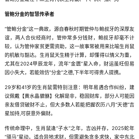
管鲍分金的智慧传承者
“管鲍分金”这一典故，源自春秋时期管仲与鲍叔牙的深厚友
谊，两人合伙经商时，管仲常多分钱财，鲍叔牙却毫不计
较，认为管仲家贫更需资助，这一故事常被用来比喻生肖鼠
的机敏与豁达。生肖鼠天生精于计算，却懂得以情义为重，
尤其在2024甲辰龙年，流年“金匮”星入命，财运虽旺但易
因小失大，若能效仿“分金”之德,下半年可得贵人提携。
29岁和41岁的生肖鼠需特别注意：明年易遇合作纠纷，建
议佩戴【黄水晶貔貅】化解是非，稳固财库，部分人可能因
亲友借贷破财不止，但大多数人若能把握农历八月“天德”吉
星加持,可获意外偏财。
传统命理中，生肖鼠逢“子水”之年，吉凶并存，2025蛇年
“驿马”星动，适合异地求财，但需避免贪多求快，家中东北