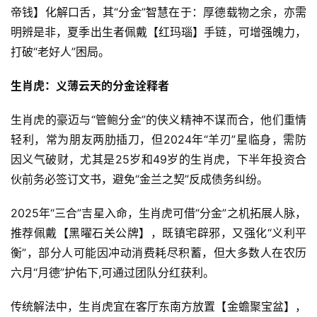
帝钱】化解口舌，其“分金”智慧在于：厚德载物之余，亦需
明辨是非，夏季出生者佩戴【红玛瑙】手链，可增强魄力，
打破“老好人”困局。
生肖虎：义薄云天的分金诠释者
生肖虎的豪迈与“管鲍分金”的侠义精神不谋而合，他们重情
轻利，常为朋友两肋插刀，但2024年“羊刃”星临身，需防
因义气破财，尤其是25岁和49岁的生肖虎，下半年投资合
伙前务必签订文书，避免“金兰之契”反成债务纠纷。
2025年“三合”吉星入命，生肖虎可借“分金”之机拓展人脉，
推荐佩戴【黑曜石关公牌】，既镇宅辟邪，又强化“义利平
衡”，部分人可能因冲动消费耗尽积蓄，但大多数人在农历
六月“月德”护佑下,可通过团队分红获利。
传统解法中，生肖虎宜在客厅东南方放置【金蟾聚宝盆】，