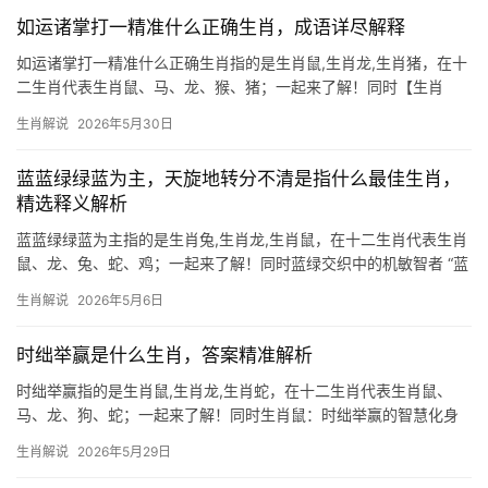
中窥见先机，如同透
如运诸掌打一精准什么正确生肖，成语详尽解释
如运诸掌打一精准什么正确生肖指的是生肖鼠,生肖龙,生肖猪，在十
二生肖代表生肖鼠、马、龙、猴、猪；一起来了解！同时【生肖
鼠：如运诸掌的机敏智者】 “如运诸掌”形容掌控全局的从容，与生
生肖解说
2026年5月30日
肖鼠的聪慧极为契合，2026年对属鼠者而言，事业易遇“项目被抢”
或“团队停滞”，尤以29岁至
蓝蓝绿绿蓝为主，天旋地转分不清是指什么最佳生肖，
精选释义解析
蓝蓝绿绿蓝为主指的是生肖兔,生肖龙,生肖鼠，在十二生肖代表生肖
鼠、龙、兔、蛇、鸡；一起来了解！同时蓝绿交织中的机敏智者 “蓝
蓝绿绿蓝”如迷雾笼罩，恰似生肖鼠的智慧在混沌中闪光，天旋地转
生肖解说
2026年5月6日
之际，唯有鼠的机敏能辨明方向，古籍云“鼠咬天开”，喻其突破困境
之力，下半年
时绌举赢是什么生肖，答案精准解析
时绌举赢指的是生肖鼠,生肖龙,生肖蛇，在十二生肖代表生肖鼠、
马、龙、狗、蛇；一起来了解！同时生肖鼠：时绌举赢的智慧化身
“时绌举赢”一词，常被用来形容在困境中反败为胜的智慧，而生肖鼠
生肖解说
2026年5月29日
正是这一精神的绝佳代表，鼠年出生的人天生机敏，善于在资源有
限时找到突破