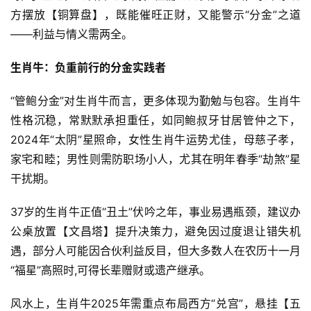
方摆放【铜算盘】，既能催旺正财，又能警示“分金”之道
——利益与情义需两全。
生肖牛：负重前行的分金实践者
“管鲍分金”对生肖牛而言，更多体现为勤勉与包容。生肖牛
性格沉稳，常默默承担重任，如同鲍叔牙甘居管仲之下，
2024年“太阴”星照命，女性生肖牛运势尤佳，母慈子孝，
家宅和睦；男性则需防职场小人，尤其在明年春季“劫煞”星
干扰期。
37岁的生肖牛正值“丑土”伏吟之年，事业易遇瓶颈，建议办
公桌放置【文昌塔】提升决策力，避免因过度退让错失机
遇，部分人可能因合伙利益反目，但大多数人在农历十一月
“福星”高照时,可得长辈赠财或遗产继承。
风水上，生肖牛2025年需重点布局西方“兑宫”，悬挂【五