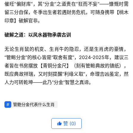
催旺“偏财库”，其“分金”之道贵在“狂而不妄”——慷慨时需
留三分自保，冬季出生者若遇财务危机，可随身携带【桃木
印章】破解官非。
破解之道：以风水器物承袭古训
无论生肖鼠的机变、生肖牛的隐忍，还是生肖虎的豪情，
“管鲍分金”的核心皆是“取舍有度”，2024-2025年，建议三
者皆在书房摆放【青铜分金尺】（刻有管鲍典故的镇纸），
既应典故祥瑞，又时刻提醒“利缘义取”，命理吉凶虽定，然
人力可转乾坤——此乃“分金”智慧之真谛。
管鲍分金代表什么生肖
赞
(0)