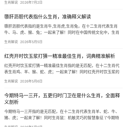
生肖解说
2026年7月2日
“团队停滞”，项目推进束手无策，尤其29岁至51岁者，恐遭领导责
骂，职场
隳肝沥胆代表指什么生肖，准确释义解读
隳肝沥胆代表指的是生肖牛,生肖虎,生肖兔，在十二生肖代表生肖
牛、马、虎、猴、兔；一起来了解！同时在中国传统文化中，生肖
成语往往蕴含着深刻的哲理与运势暗示。\”隳肝沥胆\”一词，本意为
生肖解说
2026年5月5日
倾尽忠诚、竭尽心力，但在生肖文化中，它被赋予了特殊的象征意
义，本文将围绕这一成
红壳开时饮玉浆打猜一精准最佳生肖，词典精准解析
红壳开时饮玉浆打猜一精准最佳生肖指的是无匹配，在十二生肖代
表生肖鸡、羊、猴、蛇、虎；一起来了解！同时红壳开时饮玉浆的
谜底与生肖鼠的智慧 “红壳开时饮玉浆”这一谜面，暗藏古人观察自
生肖解说
2026年5月6日
然的巧思，红壳为石榴，玉浆即甘甜汁液，而生肖鼠擅啃食石榴
籽、啜饮汁水，恰合此景，更
今期特马一三开，五更归时门卫在是什么生肖，全面释
义剖析
今期特马一三开指的是无匹配，在十二生肖代表生肖羊、蛇、牛、
猪、虎；一起来了解！同时生肖鼠：机敏灵巧的智慧象征 \”今期特
马一三开，五更归时门卫在\”的谜面中，\”鼠\”作为夜间活动的动物