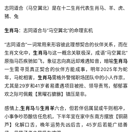
志同道合（马空翼北）是在十二生肖代表生肖马、羊、虎、
猪、兔
生肖马
：志同道合与“马空翼北”的命理玄机
“志同道合”一词常用来形容彼此理想契合的伙伴关系，而在
生肖文化中，
生肖马
与这一概念关联极深，成语“马空翼北”
原指马匹疾驰如飞，象征志向高远却难遇知音，暗喻
生肖马
一生需寻觅真正契合的伙伴方能成事，明年2025年为蛇
年，马蛇相害，
生肖马
需格外警惕职场团队中的小人作祟，
尤其是29岁和41岁者易遭遇项目被抢、领导责骂，郁郁寡
欢之际可佩戴【黑曜石貔貅】镇压是非。
感情上,
生肖马
与
生肖羊
六合，但若伴侣属鼠或牛则相冲，
小事争吵恐酿信任危机，下半年宜在家中东南方摆放【铜葫
芦】化解口舌，晚年运势先凶后吉，45岁后若能广结善