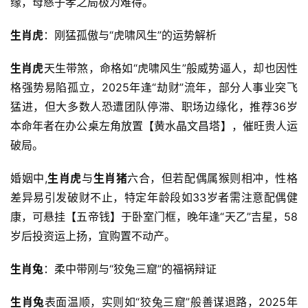
缘，母慈子孝之局极为难得。
生肖虎
：刚猛孤傲与“虎啸风生”的运势解析
生肖虎
天生带煞，命格如“虎啸风生”般威势逼人，却也因性
格强势易陷孤立，2025年逢“劫财”流年，部分人事业突飞
猛进，但大多数人恐遭团队停滞、职场边缘化，推荐36岁
本命年者在办公桌左角放置【黄水晶文昌塔】，催旺贵人运
破局。
婚姻中,
生肖虎
与
生肖猪
六合，但若配偶属猴则相冲，性格
差异易引发破财不止，特定年龄段如33岁者需注意配偶健
康，可悬挂【五帝钱】于卧室门框，晚年逢“天乙”吉星，58
岁后投资运上扬，宜购置不动产。
生肖兔
：柔中带刚与“狡兔三窟”的福祸辩证
生肖兔
表面温顺，实则如“狡兔三窟”般善谋退路，2025年