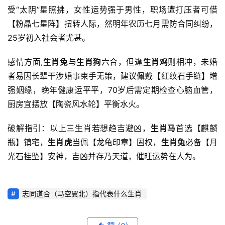
受“太阴”星照拂，女性运势强于男性，职场遭打压者可借
【粉晶七星阵】扭转人际，然明年农历七月需防合同纠纷，
25岁初入社会者尤甚。
感情方面,
生肖兔
与
生肖狗
六合，但逢
生肖鸡
则相冲，未婚
者易因长辈干涉婚事束手无策，建议佩戴【红纹石手链】增
强姻缘，晚年健康运平平，70岁后需定期检查心脑血管，
厨房宜摆放【陶瓷风水轮】平衡水火。
破解指引：以上三生肖若想趋吉避凶，
生肖马
首选【麒麟
瓶】镇宅，
生肖虎
当佩【龙龟印章】固权，
生肖兔
必备【月
光石挂坠】安神，吉凶并存乃天道，催旺运势在人为。
志同道合（马空翼北）指代表什么生肖