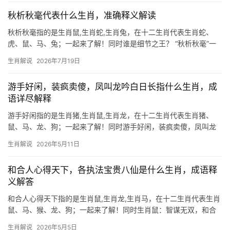
命）天生
秋析秋毫代表什么生肖，准确释义解读
秋析秋毫指的是生肖鼠,生肖蛇,生肖兔，在十二生肖代表生肖蛇、
虎、鼠、马、兔；一起来了解！同时谁是细节之王？ “秋析秋毫”一
词，原指观察事物细致入微，如同在秋天分辨毫毛般精准，在生肖
生肖解说
2026年7月19日
文化中，这一特质与生肖蛇最为契合，蛇类天生敏感，行动前必先
探察周遭，恰如
游手好闲，装疯卖傻，凤叫龙吟白日长指什么生肖，成
语详尽解释
游手好闲指的是生肖猪,生肖鼠,生肖龙，在十二生肖代表生肖猪、
鼠、马、龙、狗；一起来了解！同时游手好闲，装疯卖傻，凤叫龙
吟白日长指什么生肖？ “游手好闲，装疯卖傻”常被用来形容那些看
生肖解说
2026年5月11日
似懒散、实则大智若愚之人，而“凤叫龙吟白日长”则暗藏尊贵与机
遇，这两句合
和合人心得天下，各执法宝贵八仙是什么生肖，成语释
义解答
和合人心得天下指的是生肖鼠,生肖龙,生肖马，在十二生肖代表生肖
鼠、马、猴、龙、狗；一起来了解！同时生肖鼠：智谋无双，和合
为贵 在十二生肖中，生肖鼠排位第一，天生聪颖机敏，善于在夹缝
生肖解说
2026年5月5日