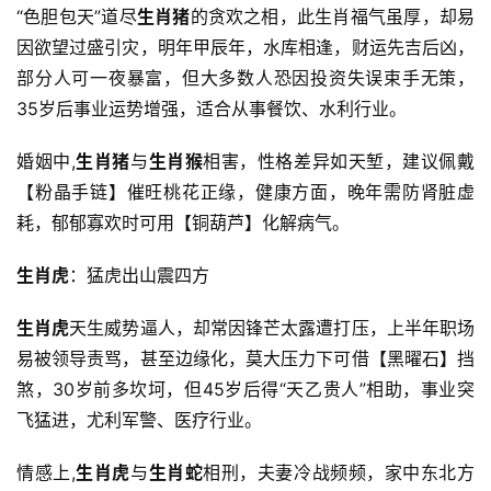
“色胆包天”道尽
生肖猪
的贪欢之相，此生肖福气虽厚，却易
因欲望过盛引灾，明年甲辰年，水库相逢，财运先吉后凶，
部分人可一夜暴富，但大多数人恐因投资失误束手无策，
35岁后事业运势增强，适合从事餐饮、水利行业。
婚姻中,
生肖猪
与
生肖猴
相害，性格差异如天堑，建议佩戴
【粉晶手链】催旺桃花正缘，健康方面，晚年需防肾脏虚
耗，郁郁寡欢时可用【铜葫芦】化解病气。
生肖虎
：猛虎出山震四方
生肖虎
天生威势逼人，却常因锋芒太露遭打压，上半年职场
易被领导责骂，甚至边缘化，莫大压力下可借【黑曜石】挡
煞，30岁前多坎坷，但45岁后得“天乙贵人”相助，事业突
飞猛进，尤利军警、医疗行业。
情感上,
生肖虎
与
生肖蛇
相刑，夫妻冷战频频，家中东北方