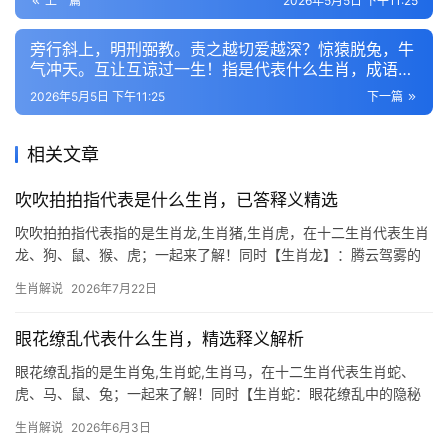
上一篇
2026年5月5日 下午11:25
旁行斜上，明刑弼教。责之越切爱越深？惊猿脱兔，牛
气冲天。互让互谅过一生！指是代表什么生肖，成语详
尽解释
2026年5月5日 下午11:25
下一篇
相关文章
吹吹拍拍指代表是什么生肖，已答释义精选
吹吹拍拍指代表指的是生肖龙,生肖猪,生肖虎，在十二生肖代表生肖
龙、狗、鼠、猴、虎；一起来了解！同时【生肖龙】：腾云驾雾的
机遇与暗流 2026年对生肖龙而言，恰如蛟龙得水，事业运势先扬后
生肖解说
2026年7月22日
抑，上半年“三合太岁”加持，项目推进极为顺利，尤其29岁至51岁
者易得贵人
眼花缭乱代表什么生肖，精选释义解析
眼花缭乱指的是生肖兔,生肖蛇,生肖马，在十二生肖代表生肖蛇、
虎、马、鼠、兔；一起来了解！同时【生肖蛇：眼花缭乱中的隐秘
智慧】 “眼花缭乱”常用来形容纷繁复杂的景象，而属生肖蛇之人恰
生肖解说
2026年6月3日
似游走于迷雾中的智者，蛇年出生者（尤其2026年逢“天乙贵人”入