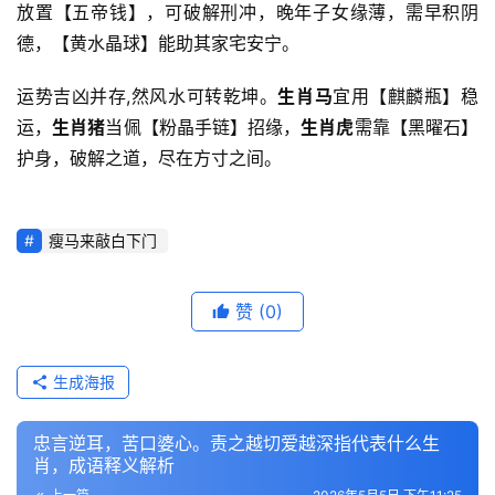
放置【五帝钱】，可破解刑冲，晚年子女缘薄，需早积阴
德，【黄水晶球】能助其家宅安宁。
运势吉凶并存,然风水可转乾坤。
生肖马
宜用【麒麟瓶】稳
运，
生肖猪
当佩【粉晶手链】招缘，
生肖虎
需靠【黑曜石】
护身，破解之道，尽在方寸之间。
瘦马来敲白下门
赞
(0)
生成海报
忠言逆耳，苦口婆心。责之越切爱越深指代表什么生
肖，成语释义解析