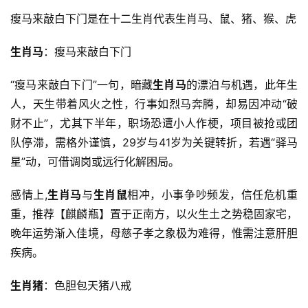
瘦马来敲白下门是在十二生肖代表生肖马、鼠、猪、猴、虎
生肖马
：瘦马来敲白下门
“瘦马来敲白下门”一句，暗藏
生肖马
的漂泊与机遇，此年生
人，天生带着风火之性，行事如烈马奔腾，却易因冲动“破
财不止”，尤其下半年，职场恐遭小人作梗，项目被抢或团
队停滞，需格外谨慎，29岁与41岁为关键转折，若遇“驿马
星”动，可借调岗或远行化解困局。
感情上,
生肖马
与
生肖鼠
相冲，小事争吵频发，信任危机重
重，推荐【麒麟瓶】置于正南方，以火生土之势稳固家宅，
晚年运势渐入佳境，母慈子孝之象极为难得，惟需注意肝胆
疾病。
生肖猪
：色胆包天猪八戒