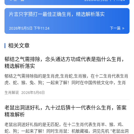
片言只字猜打一最佳正确生肖，精选解析落实
2026年5月5日 下午11:24
下一篇
相关文章
郁结之气需排除，念头通达方功成代表是指什么生肖，
精选解析落实
郁结之气需排除指的是生肖虎,生肖蛇,生肖猴，在十二生肖代表生肖
虎、蛇、猴、兔、狗；一起来了解！同时在中国传统文化中，生肖
不仅是时间的标记，更是命运与性格的隐喻，当人们感叹“郁结之气
生肖解说
2026年5月6日
需排除，念头通达方功成”时，往往暗指某些生肖在特定阶段需化解
阻滞、方能迎来转机
老鼠出洞送好礼，九十过后猜十一代表什么生肖，答案
精准解析
老鼠出洞送好礼指的是无匹配，在十二生肖代表生肖羊、猴、鸡、
蛇、狗；一起来了解！同时生肖鼠：机敏藏福，洞见先机 “老鼠出洞