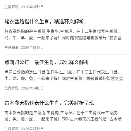
送好礼”暗喻生肖鼠逢凶化吉的运势特征，民间认为，鼠咬开天仓，
生肖解说
2026年5月5日
是财运临门的征兆，尤其下半年，生肖鼠若遇“九十过后猜十一”的谜
赭衣塞路指什么生肖，精选释义解析
赭衣塞路指的是生肖鼠,生肖牛,生肖虎，在十二生肖代表生肖鼠、
马、牛、羊、虎；一起来了解！同时赭衣塞路与机敏破局 “赭衣塞
路”原指囚徒众多，道路堵塞，暗喻困境重重，在生肖文化中，生肖
生肖解说
2026年5月5日
鼠常被赋予“绝处逢生”的象征，鼠年出生之人，天生具备敏锐嗅觉，
即便身处险
点滴归公打一最佳生肖，成语释义解析
点滴归公指的是生肖鼠,生肖牛,生肖龙，在十二生肖代表生肖鼠、
牛、龙、虎、兔；一起来了解！同时生肖鼠：机敏善藏的智慧之星
“点滴归公”这一成语，原指公家财物一分一毫都要归还，而若以生肖
生肖解说
2026年5月6日
解谜，生肖鼠最得其神髓，鼠性聪慧，善于积少成多，民间更有“仓
鼠屯粮”之
古木参天指代表什么生肖，完美解析呈现
古木参天指的是生肖兔,生肖虎,生肖龙，在十二生肖代表生肖虎、
龙、兔、猴、蛇；一起来了解！同时古木参天的王者气度 “古木参
天”常被用来形容生肖虎的威严与生命力，虎为山林之王，参天古木
生肖解说
2026年5月6日