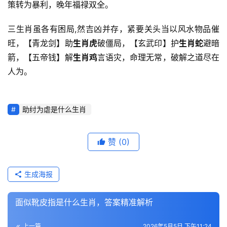
策转为暴利，晚年福禄双全。
三生肖虽各有困局,然吉凶并存，紧要关头当以风水物品催
旺，【青龙剑】助
生肖虎
破僵局，【玄武印】护
生肖蛇
避暗
箭，【五帝钱】解
生肖鸡
言语灾，命理无常，破解之道尽在
人为。
助纣为虐是什么生肖
赞
(0)
生成海报
面似靴皮指是什么生肖，答案精准解析
上一篇
2026年5月5日 下午11:24