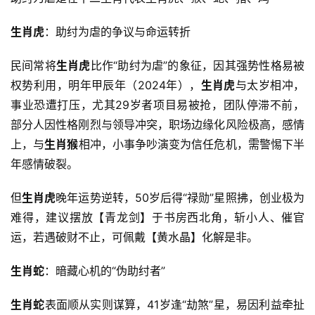
生肖虎
：助纣为虐的争议与命运转折
民间常将
生肖虎
比作“助纣为虐”的象征，因其强势性格易被
权势利用，明年甲辰年（2024年），
生肖虎
与太岁相冲，
事业恐遭打压，尤其29岁者项目易被抢，团队停滞不前，
部分人因性格刚烈与领导冲突，职场边缘化风险极高，感情
上，与
生肖猴
相冲，小事争吵演变为信任危机，需警惕下半
年感情破裂。
但
生肖虎
晚年运势逆转，50岁后得“禄勋”星照拂，创业极为
难得，建议摆放【青龙剑】于书房西北角，斩小人、催官
运，若遇破财不止，可佩戴【黄水晶】化解是非。
生肖蛇
：暗藏心机的“伪助纣者”
生肖蛇
表面顺从实则谋算，41岁逢“劫煞”星，易因利益牵扯