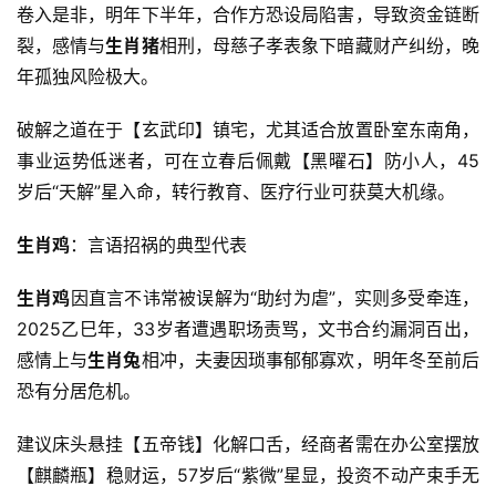
卷入是非，明年下半年，合作方恐设局陷害，导致资金链断
裂，感情与
生肖猪
相刑，母慈子孝表象下暗藏财产纠纷，晚
年孤独风险极大。
破解之道在于【玄武印】镇宅，尤其适合放置卧室东南角，
事业运势低迷者，可在立春后佩戴【黑曜石】防小人，45
岁后“天解”星入命，转行教育、医疗行业可获莫大机缘。
生肖鸡
：言语招祸的典型代表
生肖鸡
因直言不讳常被误解为“助纣为虐”，实则多受牵连，
2025乙巳年，33岁者遭遇职场责骂，文书合约漏洞百出，
感情上与
生肖兔
相冲，夫妻因琐事郁郁寡欢，明年冬至前后
恐有分居危机。
建议床头悬挂【五帝钱】化解口舌，经商者需在办公室摆放
【麒麟瓶】稳财运，57岁后“紫微”星显，投资不动产束手无