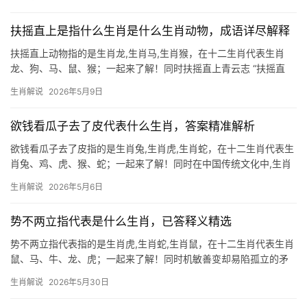
指洁身自好、不随波逐流，这类特质在十二生肖中尤为契合生肖龙
与生肖马，
扶摇直上是指什么生肖是什么生肖动物，成语详尽解释
扶摇直上动物指的是生肖龙,生肖马,生肖猴，在十二生肖代表生肖
龙、狗、马、鼠、猴；一起来了解！同时扶摇直上青云志 “扶摇直
上”一词，最早出自《庄子·逍遥游》，形容鹏鸟展翅高飞、直冲云霄
生肖解说
2026年5月9日
的气势，在十二生肖中，唯有生肖龙最能契合这一意象，龙为鳞虫
之长，天生具备腾
欲钱看瓜子去了皮代表什么生肖，答案精准解析
欲钱看瓜子去了皮指的是生肖兔,生肖虎,生肖蛇，在十二生肖代表生
肖兔、鸡、虎、猴、蛇；一起来了解！同时在中国传统文化中,生肖
不仅是时间的标记，更是命运与性格的隐喻，民间谜语“欲钱看瓜子
生肖解说
2026年5月6日
去了皮”暗藏玄机，谜底指向生肖兔——瓜子去皮后形似兔牙，而
“钱”谐音“前”，寓
势不两立指代表是什么生肖，已答释义精选
势不两立指代表指的是生肖虎,生肖蛇,生肖鼠，在十二生肖代表生肖
鼠、马、牛、龙、虎；一起来了解！同时机敏善变却易陷孤立的矛
盾者 2026年对生肖鼠而言，恰似行走于薄冰之上，事业上，29岁
生肖解说
2026年5月30日
至51岁者恐遇“项目被抢”之劫，团队停滞不前，领导责骂声不绝于
耳，部分人因