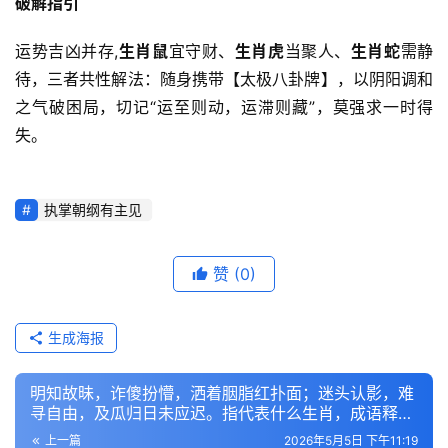
破解指引
运势吉凶并存,
生肖鼠
宜守财、
生肖虎
当聚人、
生肖蛇
需静
待，三者共性解法：随身携带【太极八卦牌】，以阴阳调和
之气破困局，切记“运至则动，运滞则藏”，莫强求一时得
失。
执掌朝纲有主见
赞
(0)
生成海报
明知故昧，诈傻扮懵，洒着胭脂红扑面；迷头认影，难
寻自由，及瓜归日未应迟。指代表什么生肖，成语释义
解析
上一篇
2026年5月5日 下午11:19