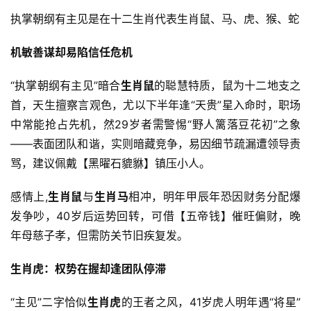
执掌朝纲有主见是在十二生肖代表生肖鼠、马、虎、猴、蛇
机敏善谋却易陷信任危机
“执掌朝纲有主见”暗合
生肖鼠
的聪慧特质，鼠为十二地支之
首，天生擅察言观色，尤以下半年逢“天贵”星入命时，职场
中常能抢占先机，然29岁者需警惕“野人篱落豆花初”之象
——表面团队和谐，实则暗藏竞争，易因细节疏漏遭领导责
骂，建议佩戴【黑曜石貔貅】镇压小人。
感情上,
生肖鼠
与
生肖马
相冲，明年甲辰年恐因财务分配爆
发争吵，40岁后运势回转，可借【五帝钱】催旺偏财，晚
年母慈子孝，但需防关节旧疾复发。
生肖虎：权势在握却逢团队停滞
“主见”二字恰似
生肖虎
的王者之风，41岁虎人明年遇“将星”