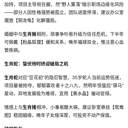
加持，项目主导权在握，然“野人篱落”暗示职场边缘化风险
——部分人因性格强势被孤立，团队进度停滞，建议办公室
摆放【铜龙龟】化解僵局。
婚姻中与
生肖猴
相刑，琐事争吵易升级为信任危机，下半年
可佩戴【粉晶狐狸】缓和关系，晚年福禄双全，惟注意心血
管疾病。
生肖蛇：蛰伏待时终迎破局之机
生肖蛇
对应“豆花初”的隐忍智慧，35岁蛇人当前运势低迷，
项目屡被抢夺，郁郁寡欢者十之八九，然明年惊蛰后“驿马”
星动，异地发展极为难得，宜用【黄水晶】催动官禄。
情感上与
生肖猪
相冲，小事易酿大祸，建议卧室悬挂【鸳鸯
图】稳固姻缘，晚年子女缘深厚，可投资不动产保值。