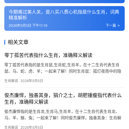
今期难过美人关，是八买八费心机指是什么生肖，词典
精准解析
2026年5月5日 下午11:19
下一篇
相关文章
零丁孤苦代表指什么生肖，准确释义解读
零丁孤苦代表指的是生肖鼠,生肖蛇,生肖羊，在十二生肖代表生肖
鼠、马、蛇、虎、羊；一起来了解！同时生肖鼠：孤灯夜雨中的隐
忍智者 “零丁孤苦”一词，常令人联想到生肖鼠，鼠为十二生肖之
生肖解说
2026年5月5日
首，却因体型渺小而常被忽视，恰如孤身跋涉的旅人，2026年对属
鼠者而言，吉凶交
俊杰廉悍，独善其身，狷介之士，胡肥锺瘦指代表什么
生肖，准确释义解读
俊杰廉悍指的是生肖龙,生肖马,生肖羊，在十二生肖代表生肖龙、
马、羊、猴、兔；一起来了解！同时俊杰廉悍，独善其身：生肖解
析与运势揭秘 “俊杰廉悍”形容人才华横溢且刚正不阿，“独善其身”则
生肖解说
2026年5月5日