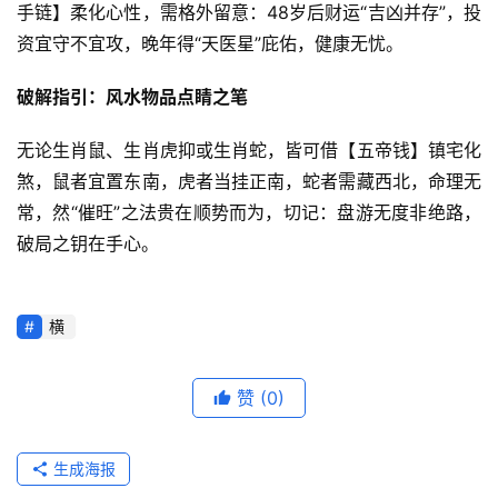
手链】柔化心性，需格外留意：48岁后财运“吉凶并存”，投
资宜守不宜攻，晚年得“天医星”庇佑，健康无忧。
破解指引：风水物品点睛之笔
无论生肖鼠、生肖虎抑或生肖蛇，皆可借【五帝钱】镇宅化
煞，鼠者宜置东南，虎者当挂正南，蛇者需藏西北，命理无
常，然“催旺”之法贵在顺势而为，切记：盘游无度非绝路，
破局之钥在手心。
横
赞
(0)
生成海报