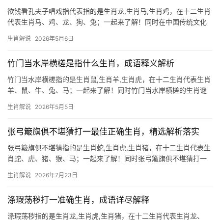
欲钱看孔夫子唱戏指代表指的是生肖龙,生肖马,生肖鸡，在十二生肖
代表生肖马、鸡、龙、狗、兔；一起来了解！同时在中国传统文化
中，生肖不仅是时间的标记，更是命运与性格的隐喻。\”欲钱看孔夫
生肖解说
2026年5月6日
子唱戏\”这一谜题，暗藏生肖文化的玄机，本文将深入解读三个相关
生肖的象征意义，并结合成语
竹门当水岸横槎是指什么生肖，成语释义解析
竹门当水岸横槎指的是生肖鼠,生肖羊,生肖虎，在十二生肖代表生肖
羊、鼠、牛、兔、马；一起来了解！同时竹门当水岸横槎的生肖谜
题解析 “竹门当水岸横槎”是一句充满诗意的谜语，暗藏生肖玄机，
生肖解说
2026年5月5日
拆解来看，“竹门”为“生肖羊”（竹编门帘象征羊角弯曲），“水岸横
槎”则指“生
张弓簸旗俱不堪猜打一最佳正确生肖，精选解析落实
张弓簸旗俱不堪猜指的是生肖蛇,生肖虎,生肖猪，在十二生肖代表生
肖蛇、虎、猪、猴、马；一起来了解！同时张弓簸旗俱不堪猜打一
生肖：谜底解析 “张弓簸旗俱不堪”暗喻动作虚张声势却无实效，结
生肖解说
2026年7月23日
合“猜”字指向心思缜密却多疑的生肖蛇，蛇性善隐匿，常因过度防备
错失良机，202
涤瑕荡秽打一准确生肖，成语详尽解释
涤瑕荡秽指的是生肖龙,生肖虎,生肖猪，在十二生肖代表生肖龙、