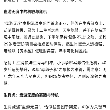
盘游无度中的机敏与危机
“盘游无度”本指沉溺享乐而荒废正业，但落在生肖鼠身上，
却暗藏转机，鼠为十二生肖之首，天生聪慧，善于在复杂环
境中周旋，若遇此卦象，下半年恐有“破财不止”之险，尤其
29岁者需防项目被抢或团队停滞，然生肖鼠贵人运极强，
若能以【黄水晶】催旺财帛宫，年末可化解困局。
感情上,生肖鼠与生肖马相冲，小事争吵易酿信任危机，40
岁后运势攀升，晚年“母慈子孝”之象极为难得，需注意：明
年龙年三合吉星高照，但职场莫贪捷径，否则反遭领导责
骂。
生肖虎：盘游无度的豪赌与转机
生肖虎遇“盘游无度”，恰似猛兽困于樊笼，41岁为关键节