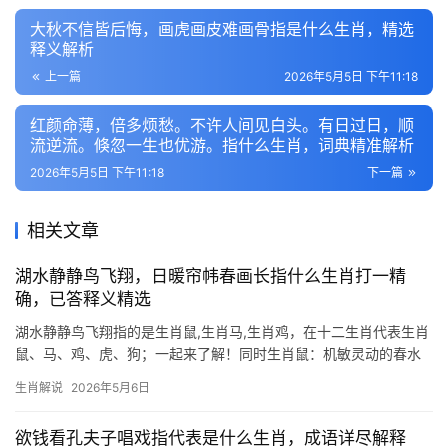
大秋不信皆后悔，画虎画皮难画骨指是什么生肖，精选
释义解析
上一篇
2026年5月5日 下午11:18
红颜命薄，倍多烦愁。不许人间见白头。有日过日，顺
流逆流。倏忽一生也优游。指什么生肖，词典精准解析
2026年5月5日 下午11:18
下一篇
相关文章
湖水静静鸟飞翔，日暖帘帏春画长指什么生肖打一精
确，已答释义精选
湖水静静鸟飞翔指的是生肖鼠,生肖马,生肖鸡，在十二生肖代表生肖
鼠、马、鸡、虎、狗；一起来了解！同时生肖鼠：机敏灵动的春水
映照 “湖水静静鸟飞翔，日暖帘帏春画长”暗合生肖鼠的灵动与智
生肖解说
2026年5月6日
慧，鼠为十二生肖之首，象征机敏与应变，恰如春水微澜下潜藏的
生机，2024甲辰年
欲钱看孔夫子唱戏指代表是什么生肖，成语详尽解释