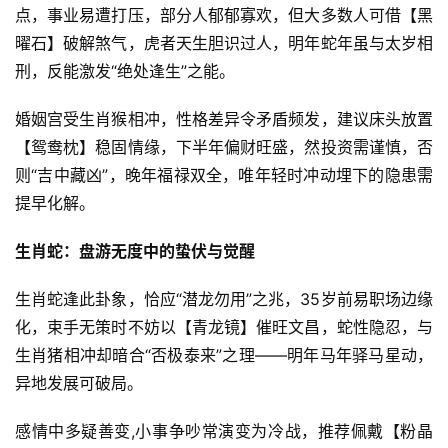
点，事业易遭打压，部分人郁郁寡欢，但大多数人可借【黑
曜石】破解煞气，虎者天生胆识过人，明年蛇年虽与太岁相
刑，反能激发“绝处逢生”之能。
婚姻宫受生肖猴相冲，性格差异令矛盾频发，建议床头放置
【鸳鸯枕】稳固情缘，下半年偏财旺盛，然投资需谨慎，否
则“吉中藏凶”，晚年福禄双全，唯年轻时冲动埋下的隐患需
提早化解。
生肖蛇：盘游无度中的蛰伏与觉醒
生肖蛇逢此卦象，恰应“潜龙勿用”之兆，35岁前易职场边缘
化，束手无策时不妨以【青龙镜】催旺文昌，蛇性隐忍，与
生肖猪相冲却暗合“否极泰来”之理——明年马年驿马星动，
异地发展可破局。
感情中多疑善变,小事争吵常演变为冷战，推荐佩戴【粉晶