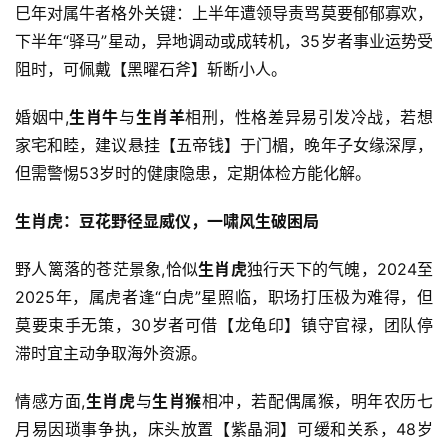
巳年对属牛者格外关键：上半年遭领导责骂莫要郁郁寡欢，
下半年“驿马”星动，异地调动或成转机，35岁者事业运势受
阻时，可佩戴【黑曜石斧】斩断小人。
婚姻中,
生肖牛
与
生肖羊
相刑，性格差异易引发冷战，若想
家宅和睦，建议悬挂【五帝钱】于门楣，晚年子女缘深厚，
但需警惕53岁时的健康隐患，定期体检方能化解。
生肖虎：豆花野径显威仪，一啸风生破困局
野人篱落的苍茫景象,恰似
生肖虎
独行天下的气魄，2024至
2025年，属虎者逢“白虎”星照临，职场打压极为难得，但
莫要束手无策，30岁者可借【龙龟印】镇守官禄，团队停
滞时宜主动争取海外资源。
情感方面,
生肖虎
与
生肖猴
相冲，若配偶属猴，明年农历七
月易因琐事争执，床头放置【紫晶洞】可缓和关系，48岁