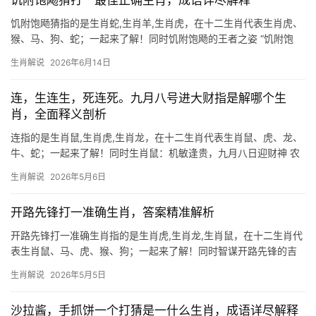
饥附饱飏猜打一最佳正确生肖，成语详尽解释
饥附饱飏猜指的是生肖蛇,生肖羊,生肖虎，在十二生肖代表生肖虎、
猴、马、狗、蛇；一起来了解！同时饥附饱飏的王者之姿 “饥附饱
飏”本意为饥饿时依附，饱食后远扬，暗喻现实与野心交织的矛盾，
生肖解说
2026年6月14日
若论十二生肖中谁最能诠释此态，非生肖虎莫属，虎为山林霸主，
饿时伏低捕食，
连，生连生，死连死。九月八号进大财指是解哪个生
肖，全面释义剖析
连指的是生肖鼠,生肖虎,生肖龙，在十二生肖代表生肖鼠、虎、龙、
牛、蛇；一起来了解！同时生肖鼠：机敏逢贵，九月八日迎财神 农
历九月八日，民间素有“进大财”之说，此日若得吉星高照，生肖鼠将
生肖解说
2026年5月6日
迎来“连生连旺”之运，鼠为十二生肖之首，五行属水，天生聪慧灵巧
开路先锋打一准确生肖，答案精准解析
开路先锋打一准确生肖指的是生肖虎,生肖龙,生肖鼠，在十二生肖代
表生肖鼠、马、虎、猴、狗；一起来了解！同时智谋开路先锋的吉
凶博弈 生肖鼠自古被称为“开路先锋”，因其机敏灵活、善于在夹缝
生肖解说
2026年5月5日
中求生，2024甲辰年对属鼠者而言吉凶并存：上半年易遇贵人提
携，尤其29岁和41岁
沙拉酱，手抓饼一个打猜是一什么生肖，成语详尽解释