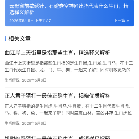
云母窗前歇绣针，石磴嵌空神匠出指代表什么生肖，精
选释义解析
2026年5月5日 下午11:17
下一篇
相关文章
曲江岸上天街里是指那些生肖，精选释义解析
曲江岸上天街里是指那些生肖指的是生肖鼠,生肖龙,生肖马，在十二
生肖代表生肖鼠、龙、马、牛、狗；一起来了解！同时机敏灵巧的
“藏粮者” 曲江岸上天街里，灯火阑珊处，生肖鼠的身影总在暗处闪
生肖解说
2026年5月6日
烁，鼠为十二生肖之首，象征智慧与机变，民间常说“鼠目寸光”，实
则鼠类擅未雨绸缪，秋季储粮
正人君子猜打一最佳正确生肖，揭晓优质解答
正人君子猜指的是生肖虎,生肖马,生肖猴，在十二生肖代表生肖虎、
马、猴、狗、兔；一起来了解！同时威震山林，吉凶并存 生肖虎位
居十二生肖第三，象征勇猛与权威，古语云“虎啸风生”，属虎人天生
生肖解说
2026年5月6日
带煞气，行事果敢，但易因冲动破财，2024甲辰年，生肖虎与太岁
无冲，事