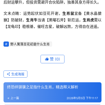
后财运攀升，但投资需避开合伙陷阱，独善其身方得长久。
文末点睛：运势起伏如豆花开谢，
生肖鼠
宜备【黄水晶貔
貅】防破财，
生肖牛
当请【黑曜石斧】斩厄运，
生肖虎
需以
【龙龟印】稳根基，催旺吉星，破解凶煞，方得自在逍遥。
野人篱落豆花初是什么生肖
赞
(0)
生成海报
终恐绊骐骥之足指什么生肖，精选释义解析
上一篇
2026年5月5日 下午11:17