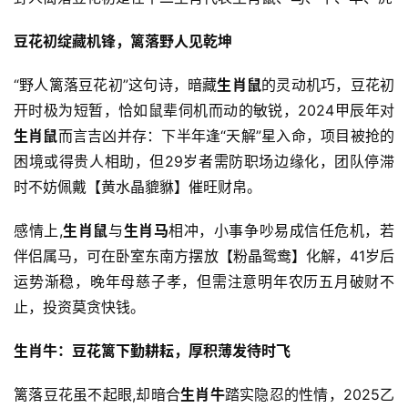
豆花初绽藏机锋，篱落野人见乾坤
“野人篱落豆花初”这句诗，暗藏
生肖鼠
的灵动机巧，豆花初
开时极为短暂，恰如鼠辈伺机而动的敏锐，2024甲辰年对
生肖鼠
而言吉凶并存：下半年逢“天解”星入命，项目被抢的
困境或得贵人相助，但29岁者需防职场边缘化，团队停滞
时不妨佩戴【黄水晶貔貅】催旺财帛。
感情上,
生肖鼠
与
生肖马
相冲，小事争吵易成信任危机，若
伴侣属马，可在卧室东南方摆放【粉晶鸳鸯】化解，41岁后
运势渐稳，晚年母慈子孝，但需注意明年农历五月破财不
止，投资莫贪快钱。
生肖牛：豆花篱下勤耕耘，厚积薄发待时飞
篱落豆花虽不起眼,却暗合
生肖牛
踏实隐忍的性情，2025乙