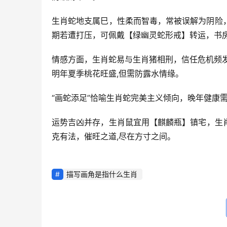
生肖蛇地支属巳，性柔而智毒，常被误解为阴险，
期若遭打压，可佩戴【绿幽灵蛇形戒】转运，书
情感方面，生肖蛇易与生肖猪相刑，信任危机频
明年夏季桃花旺盛,但需防露水情缘。
“画蛇添足”恰喻生肖蛇完美主义倾向，晚年健康
运势吉凶并存，生肖鼠宜用【麒麟瓶】镇宅，生
克有法，催旺之道,尽在方寸之间。
描写画角是指什么生肖