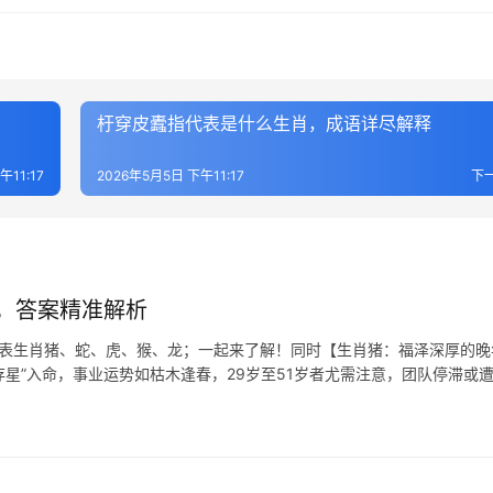
杅穿皮蠹指代表是什么生肖，成语详尽解释
午11:17
2026年5月5日 下午11:17
下
，答案精准解析
代表生肖猪、蛇、虎、猴、龙；一起来了解！同时【生肖猪：福泽深厚的晚
禄存星”入命，事业运势如枯木逢春，29岁至51岁者尤需注意，团队停滞或