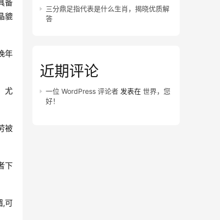
具备
三分鼎足指代表是什么生肖，揭晓优质解
晶貔
答
晚年
近期评论
，尤
一位 WordPress 评论者
发表在
世界，您
好！
劳被
者下
,可