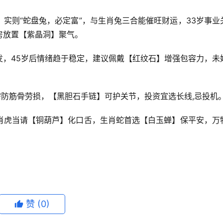
实则“蛇盘兔，必定富”，与生肖兔三合能催旺财运，33岁事业
房放置【紫晶洞】聚气。
发，45岁后情绪趋于稳定，建议佩戴【红纹石】增强包容力，未
需防筋骨劳损，【黑胆石手链】可护关节，投资宜选长线,忌投机
肖虎当请【铜葫芦】化口舌，生肖蛇首选【白玉蝉】保平安，万
赞
(0)