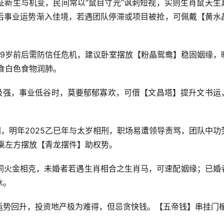
征新生与机变，民间常以“鼠目寸光”讽刺短视，实则生肖鼠天生
岁后事业运势渐入佳境，若遇团队停滞或项目被抢，可佩戴【黄水
29岁前后需防信任危机，建议卧室摆放【粉晶鸳鸯】稳固姻缘，
食白色食物润肺。
力极强，事业低谷时，莫要郁郁寡欢，可借【文昌塔】提升文书运
困，明年2025乙巳年与太岁相刑，职场易遭领导责骂，团队中功
桌左方摆放【青龙摆件】助权势。
同火金相克，未婚者若遇生肖相合之生肖马，可速配姻缘；已婚
冰。
后运势回升，投资地产极为难得，但忌贪快钱。【五帝钱】串挂门楣