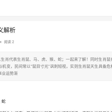
义解析
•
阅读 2
十二生肖代表生肖鼠、马、虎、猴、蛇；一起来了解！同时生肖鼠
与机变，民间常以“鼠目寸光”讽刺短视，实则生肖鼠天生具备危
事业运势渐
、蛇