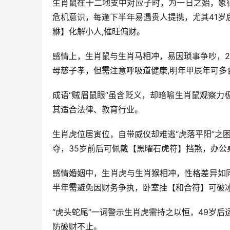
生肖鼠在十二地支中对应子时，为一日之始，象
危机意识，每逢下半年易遇贵人提携，尤其41
貅】化解小人,催旺偏财。
感情上，生肖鼠与生肖马相冲，易因琐事争吵，
母慈子孝，但需注意呼吸道健康,明年甲辰年可多
成语“贼眉鼠眼”虽含贬义，却暗喻生肖鼠观察
其适合法律、教育行业。
生肖虎位居寅位，自带威仪却难逃“虎落平阳”之
夺，35岁前后可佩戴【黑曜石虎符】挡煞，办公
感情婚姻中，生肖虎与生肖猴相冲，性格差异如
半年需避免因财务争执，卧室挂【和合符】可破
“虎头蛇尾”一词警示生肖虎需持之以恒，49岁
防破财不止。