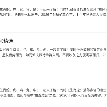
生肖蛇、虎、猴、猪、鼠；一起来了解！同时机敏善变的生存智慧 “看风使
蜒避让，遇机则迅猛出击，2026年对属蛇者而言，上半年易遇贵人提携
义精选
生肖代表生肖鼠、蛇、猪、龙、虎；一起来了解！同时坐收渔利的智慧化身 
，擅长借势而为，如同渔夫静待鱼群入网，不费吹灰之力便满载而归，20
表生肖蛇、虎、鸡、兔、牛；一起来了解！同时【生肖蛇：落落寡合的隐士
草丛暗处，恰如命理中“曲直难合”之象，2026年对蛇人而言极为关键，