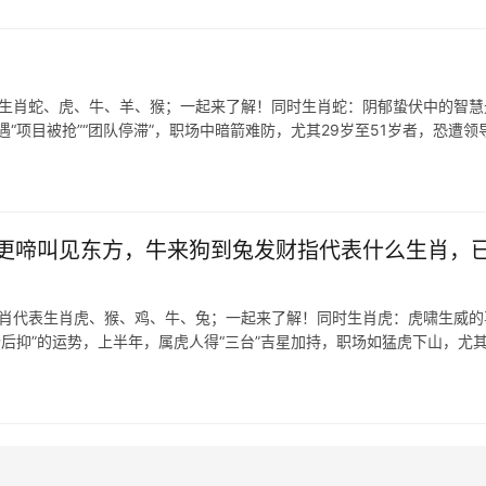
表生肖蛇、虎、牛、羊、猴；一起来了解！同时生肖蛇：阴郁蛰伏中的智慧
“项目被抢”“团队停滞”，职场中暗箭难防，尤其29岁至51岁者，恐遭领
更啼叫见东方，牛来狗到兔发财指代表什么生肖，
生肖代表生肖虎、猴、鸡、牛、兔；一起来了解！同时生肖虎：虎啸生威的
先扬后抑”的运势，上半年，属虎人得“三台”吉星加持，职场如猛虎下山，尤