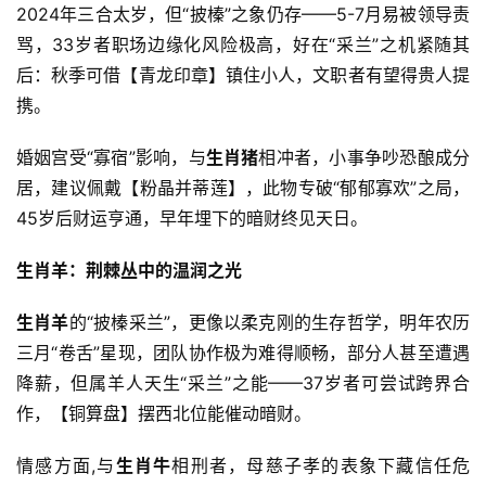
2024年三合太岁，但“披榛”之象仍存——5-7月易被领导责
骂，33岁者职场边缘化风险极高，好在“采兰”之机紧随其
后：秋季可借【青龙印章】镇住小人，文职者有望得贵人提
携。
婚姻宫受“寡宿”影响，与
生肖猪
相冲者，小事争吵恐酿成分
居，建议佩戴【粉晶并蒂莲】，此物专破“郁郁寡欢”之局，
45岁后财运亨通，早年埋下的暗财终见天日。
生肖羊：荆棘丛中的温润之光
生肖羊
的“披榛采兰”，更像以柔克刚的生存哲学，明年农历
三月“卷舌”星现，团队协作极为难得顺畅，部分人甚至遭遇
降薪，但属羊人天生“采兰”之能——37岁者可尝试跨界合
作，【铜算盘】摆西北位能催动暗财。
情感方面,与
生肖牛
相刑者，母慈子孝的表象下藏信任危