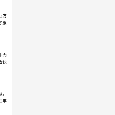
业方
积累
手无
合伙
战，
旧事