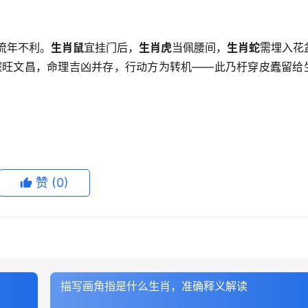
流年不利。
生肖鼠
宜挂门后，
生肖虎
当佩腰间，
生肖蛇
需埋入花
】催旺文昌，命理吉凶并存，行动方为转机——此乃杅穿皮蠹留给
赞
(0)
描写画角指是什么生肖，准确释义解读