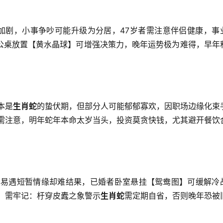
盾加剧，小事争吵可能升级为分居，47岁者需注意伴侣健康，事
公桌放置【黄水晶球】可增强决策力，晚年运势极为难得，早年
本是
生肖蛇
的蛰伏期，但部分人可能郁郁寡欢，因职场边缘化束
，需注意，明年蛇年本命太岁当头，投资莫贪快钱，尤其避开餐饮
年易遇短暂情缘却难结果，已婚者卧室悬挂【鸳鸯图】可缓解冷
，需牢记：杅穿皮蠹之象警示
生肖蛇
需定期自省，否则晚年恐被