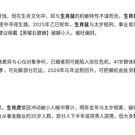
侵蚀，但在生肖文化中，却与
生肖鼠
的机敏特性不谋而合。
生肖
中寻得生路，2025年乙巳蛇年，
生肖鼠
与太岁相刑，事业易
建议佩戴【黑曜石貔貅】破解小人，催旺偏财。
格差异与心仪对象争吵，已婚者则可能陷入信任危机，41岁群体
孝，可化解部分厄运，2026年马年运势回升，可把握机会投资
患。
生肖虎
常因冲动被小人暗中算计，明年龙年与太岁相害，破
合从事金融业的35岁人群，部分人下半年或得贵人提携，但大多