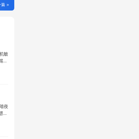
一篇
机敏
惕团
暗夜
慧与