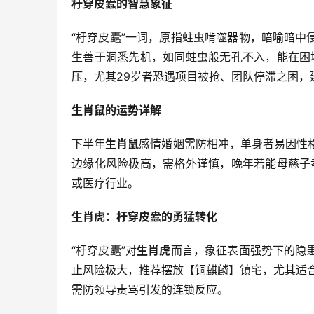
杅穿皮蠹的智慧象征
“杅穿皮蠹”一词，原指蛀虫啃噬器物，暗喻暗中
生善于洞悉先机，如同蛀虫般无孔不入，能在困境
压，尤其29岁者恐遇项目被抢、团队停滞之困，
生肖鼠的运势详解
下半年
生肖鼠
感情婚姻需防相冲，单身者易因性
边缘化风险极高，需格外谨慎，晚年若能母慈子
或医疗行业。
生肖虎：杅穿皮蠹的勇猛转化
“杅穿皮蠹”对
生肖虎
而言，象征表面强势下的隐
止风险极大，推荐摆放【铜麒麟】镇宅，尤其适
需防领导责骂引发的连锁反应。