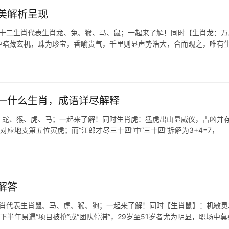
美解析呈现
在十二生肖代表生肖龙、兔、猴、马、鼠；一起来了解！同时【生肖龙：万
意中暗藏玄机，珠为珍宝，香喻贵气，千里则显声势浩大，合而观之，唯有
一什么生肖，成语详尽解释
、蛇、猴、虎、马；一起来了解！同时生肖虎：猛虎出山显威仪，吉凶并
对应地支第五位寅虎；而“江郎才尽三十四”中“三十四”拆解为3+4=7，
解答
生肖代表生肖鼠、马、虎、猴、狗；一起来了解！同时【生肖鼠】：机敏灵
下半年易遇“项目被抢”或“团队停滞”，29岁至51岁者尤为明显，职场中莫