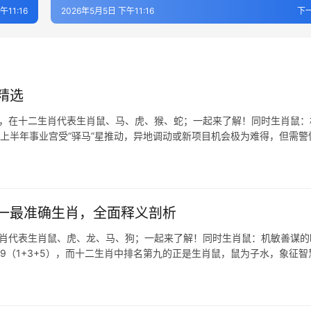
午11:16
2026年5月5日 下午11:16
下
精选
龙，在十二生肖代表生肖鼠、马、虎、猴、蛇；一起来了解！同时生肖鼠：
，上半年事业宫受“驿马”星推动，异地调动或新项目机会极为难得，但需警
一最准确生肖，全面释义剖析
生肖代表生肖鼠、虎、龙、马、狗；一起来了解！同时生肖鼠：机敏善谋的
字9（1+3+5），而十二生肖中排名第九的正是生肖鼠，鼠为子水，象征智