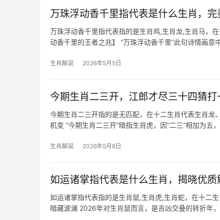
万珠浮动香千里指代表是什么生肖，完
万珠浮动香千里指代表指的是生肖鸡,生肖龙,生肖马，
动香千里的王者之兆】 “万珠浮动香千里”此句诗情画
龙能当此誉，龙乃中华图腾
生肖解说
2026年5月5日
今期生肖二三开，江郎才尽三十四猜打
今期生肖二三开指的是无匹配，在十二生肖代表生肖龙
机变 “今期生肖二三开”暗指生肖虎，因“二三”相加为五，
生肖解说
2026年5月6日
如运诸掌指代表是什么生肖，揭晓优质
如运诸掌指代表指的是生肖鼠,生肖虎,生肖蛇，在十二
暗藏波澜 2026年对生肖鼠而言，是吉凶交叠的转折年，
出头，谨