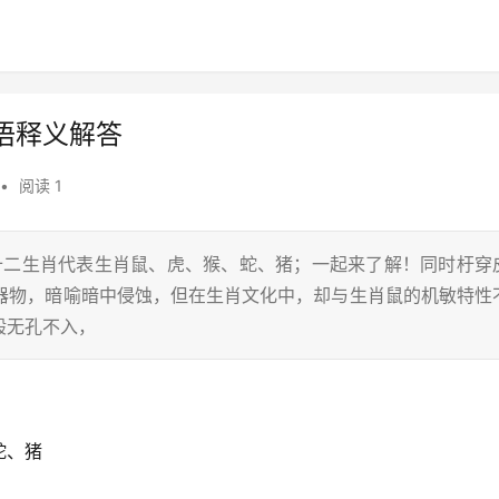
语释义解答
•
阅读 1
在十二生肖代表生肖鼠、虎、猴、蛇、猪；一起来了解！同时杅穿
噬器物，暗喻暗中侵蚀，但在生肖文化中，却与生肖鼠的机敏特性
般无孔不入，
蛇、猪