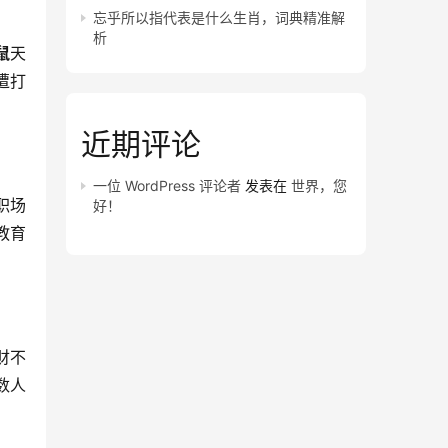
忘乎所以指代表是什么生肖，词典精准解
析
鼠
天
遭打
近期评论
一位 WordPress 评论者
发表在
世界，您
职场
好！
教育
财不
数人