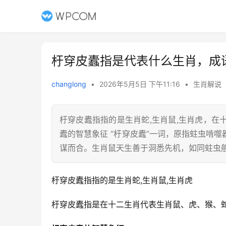
杅穿皮蠹指是代表什么生肖，成
changlong
•
2026年5月5日 下午11:16
•
生肖解说
杅穿皮蠹指指的是生肖蛇,生肖鼠,生肖虎，
蠹的智慧象征 “杅穿皮蠹”一词，原指蛀虫啃
谋而合。生肖鼠天生善于洞悉先机，如同蛀虫
杅穿皮蠹指指的是生肖蛇,生肖鼠,生肖虎
杅穿皮蠹指是在十二生肖代表生肖鼠、虎、猴、