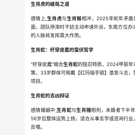
生肖虎的破局之道
感情上,
生肖虎
与
生肖猴
相冲，2025年蛇年矛
面，团队停滞时不妨主动申请外派，东南方位办
的人脉将发挥莫大作用。
生肖蛇：杅穿皮蠹的蛰伏哲学
“杅穿皮蠹”暗合
生肖蛇
的隐忍特质，2024甲辰年
策，33岁群体可佩戴【红玛瑙手链】激发斗志
项目。
生肖蛇的吉凶辩证
感情婚姻中,
生肖蛇
与
生肖猪
相刑，未婚者下半
56岁后整体运势上扬，适合从事玄学或咨询行业
反噬。