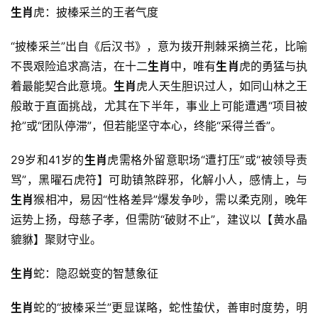
生肖
虎：披榛采兰的王者气度
“披榛采兰”出自《后汉书》，意为拨开荆棘采摘兰花，比喻
不畏艰险追求高洁，在十二
生肖
中，唯有
生肖
虎的勇猛与执
着最能契合此意境。
生肖
虎人天生胆识过人，如同山林之王
般敢于直面挑战，尤其在下半年，事业上可能遭遇“项目被
抢”或“团队停滞”，但若能坚守本心，终能“采得兰香”。
29岁和41岁的
生肖
虎需格外留意职场“遭打压”或“被领导责
骂”，黑曜石虎符】可助镇煞辟邪，化解小人，感情上，与
生肖
猴相冲，易因“性格差异”爆发争吵，需以柔克刚，晚年
运势上扬，母慈子孝，但需防“破财不止”，建议以【黄水晶
貔貅】聚财守业。
生肖
蛇：隐忍蜕变的智慧象征
生肖
蛇的“披榛采兰”更显谋略，蛇性蛰伏，善审时度势，明