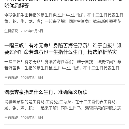
晓优质解答
今期兔蛇牛出特指的是生肖兔,生肖牛,生肖蛇，在十二生肖代表生肖
兔、蛇、牛、龙、虎；一起来了解！同时生肖兔：檐前新叶覆残花
的隐喻 “檐前新叶覆残花”这一意象，暗喻新旧交替、否极泰来，与
生肖解说
2026年5月5日
生肖兔的流年运势极为契合，2024甲辰年，生肖兔受“太阳”“天乙”吉
星加持，
一唱三叹！有才无命！身陷苦海任浮沉！难于自拔！谁
要过问？命若流萤也一生指什么生肖，精选解析落实
一唱三叹！有才无命！身陷苦海任浮沉！难于自拔！谁要过问？命
若流萤也一生指的是生肖鼠,生肖牛,生肖虎，在十二生肖代表生肖
鼠、牛、虎、龙、猪；一起来了解！同时一唱三叹的伶俐命途 “有才
生肖解说
2026年5月6日
无命”恰似生肖鼠的写照，他们天生聪慧机敏，却常因时运不济而“身
陷苦海任浮沉”，尤其是下半年，29岁的生肖鼠易遇小人作祟，投资
渴骥奔泉指是什么生肖，准确释义解读
需谨防“破
渴骥奔泉指的是生肖马,生肖兔,生肖龙，在十二生肖代表生肖马、
龙、兔、鸡、蛇；一起来了解！同时生肖马：渴骥奔泉的奔腾之志
“渴骥奔泉”一词，形象描绘了骏马奔向清泉的急切姿态，而生肖马正
生肖解说
2026年5月6日
是这一成语的最佳诠释者，马在传统文化中象征奔放、进取与自
由，命理中认为