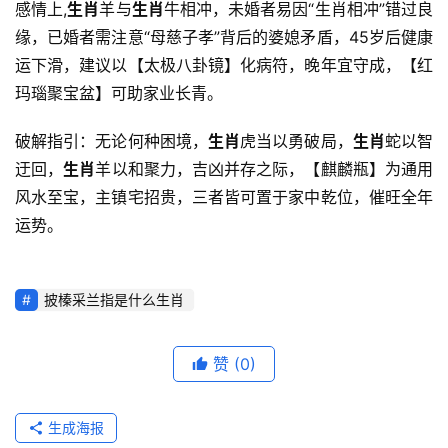
感情上,
生肖
羊与
生肖
牛相冲，未婚者易因“生肖相冲”错过良
缘，已婚者需注意“母慈子孝”背后的婆媳矛盾，45岁后健康
运下滑，建议以【太极八卦镜】化病符，晚年宜守成，【红
玛瑙聚宝盆】可助家业长青。
破解指引：无论何种困境，
生肖
虎当以勇破局，
生肖
蛇以智
迂回，
生肖
羊以和聚力，吉凶并存之际，【麒麟瓶】为通用
风水至宝，主镇宅招贵，三者皆可置于家中乾位，催旺全年
运势。
披榛采兰指是什么生肖
赞
(0)
生成海报