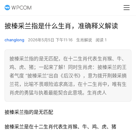
披榛采兰指是什么生肖，准确释义解读
changlong
2026年5月5日 下午11:16
生肖解说
阅读 1
披榛采兰指的是无匹配，在十二生肖代表生肖猴、牛、
鸡、虎、猪；一起来了解！同时生肖虎：披榛采兰的王
者气度 “披榛采兰”出自《后汉书》，意为拨开荆棘采摘
兰花，比喻不畏艰险追求高洁，在十二生肖中，唯有生
肖虎的勇猛与执着最能契合此意境。生肖虎人
披榛采兰指的是无匹配
披榛采兰是在十二生肖代表生肖猴、牛、鸡、虎、猪