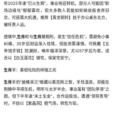
年2025年逢“巳火生辉”，事业将迎转机，部分人可能因“职
场边缘化”郁郁寡欢，但大多数人若能如蛇蜕皮般舍弃旧
念，可获莫大机遇，推荐【青龙铜铃】挂于办公桌东北方，
催旺贵人运。
感情中,
生肖
蛇与
生肖
猪相刑，易生“信任危机”，需避免小事
纠缠，35岁后财运渐入佳境，但投资需谨慎，可佩戴【五
帝钱手链】防漏财，晚年福泽深厚，尤以57岁后为甚，适
合以【白玉莲花】镇宅，保家宅安宁。
生肖
羊：柔韧化险的祥瑞之兆
生肖
羊的“披榛采兰”暗藏以柔克刚之智，羊性温良，却能在
荆棘中寻得生机，明年与太岁半合，事业虽有“团队停滞”之
困，但下半年逢“未土生金”，合作运极佳，遭遇“领导责骂”
时，不妨以【紫晶洞】稳气场，转危为安。